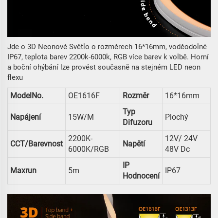
Jde o 3D Neonové Světlo o rozměrech 16*16mm, voděodolné
IP67, teplota barev 2200k-6000k, RGB více barev k volbě. Horní
a boční ohýbání lze provést současně na stejném LED neon
flexu
ModelNo.
OE1616F
Rozměr
16*16mm
Typ
Napájení
15W/m
Plochý
Difuzoru
2200K-
12V/ 24V
CCT/Barevnost
Napětí
6000K/RGB
48V Dc
IP
Maxrun
5m
IP67
Hodnocení