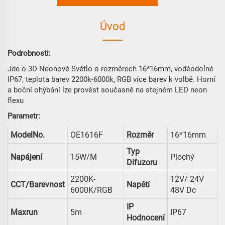
Úvod
Podrobnosti:
Jde o 3D Neonové Světlo o rozměrech 16*16mm, voděodolné
IP67, teplota barev 2200k-6000k, RGB více barev k volbě. Horní
a boční ohýbání lze provést současně na stejném LED neon
flexu
Parametr:
ModelNo.
OE1616F
Rozměr
16*16mm
Typ
Napájení
15W/m
Plochý
Difuzoru
2200K-
12V/ 24V
CCT/Barevnost
Napětí
6000K/RGB
48V Dc
IP
Maxrun
5m
IP67
Hodnocení