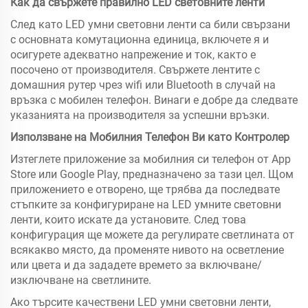
Как да свържете правилно LED световните ленти
След като LED умни световни ленти са били свързани
с основната комутационна единица, включете я и
осигурете адекватно напрежение и ток, както е
посочено от производителя. Свържете лентите с
домашния рутер чрез wifi или Bluetooth в случай на
връзка с мобилен телефон. Винаги е добре да следвате
указанията на производителя за успешни връзки.
Използване на Мобилния Телефон Ви като Контролер
Изтеглете приложение за мобилния си телефон от App
Store или Google Play, предназначено за тази цел. Щом
приложението е отворено, ще трябва да последвате
стъпките за конфигуриране на LED умните световни
ленти, които искате да установите. След това
конфигурация ще можете да регулирате светлината от
всякакво място, да променяте нивото на осветление
или цвета и да зададете времето за включване/
изключване на светлините.
Ако търсите качествени LED умни световни ленти,