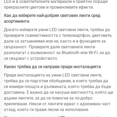
LED-и в осветлителните материали е приятно поради
прекрасните цветове и променливите ефекти.
Как да изберете най-добрия световен ленти сред
асортимента
Докато избирате умни LED световни ленти, трябва да
проверите съвместимостта с телесмартфон, цветовете,
дали са затъмняеми или не, както и и функциите за
свързаност. Проверете дали световните ленти
разполагат с възможност за Bluetooth или Wi-Fi, за да
се свържат с устройството.
Какво трябва да се направи преди инсталацията
Преди инсталацията на умни LED световни ленти,
трябва да се подготви обобщение, в което трябва да
се измери площта и дължината, която трябва да бъде
доставена. Е важно да се насуши местността, която ще
държи лентите, за да се помогне за по-добро
прилепване. Някои от лентите идват с адхезивна част
отзад, което ги прави лесни за използване.