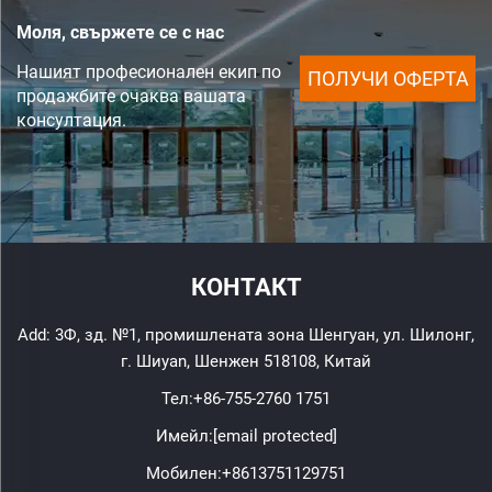
Моля, свържете се с нас
Нашият професионален екип по
ПОЛУЧИ ОФЕРТА
продажбите очаква вашата
консултация.
КОНТАКТ
Add: 3Ф, зд. №1, промишлената зона Шенгуан, ул. Шилонг,
г. Шиyan, Шенжен 518108, Китай
Тел:
+86-755-2760 1751
Имейл:
[email protected]
Мобилен:
+8613751129751