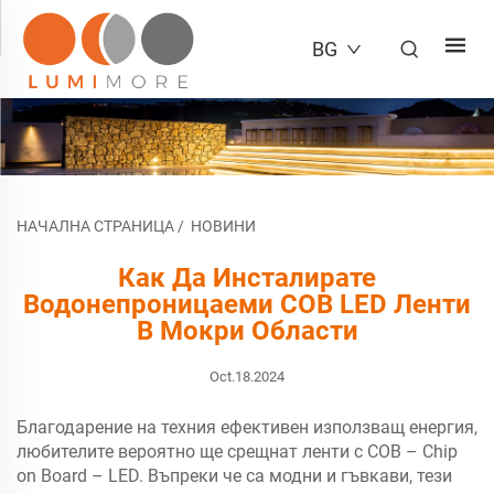
BG
НАЧАЛНА СТРАНИЦА
/
НОВИНИ
Как Да Инсталирате
Водонепроницаеми COB LED Ленти
В Мокри Области
Oct.18.2024
Благодарение на техния ефективен използващ енергия,
любителите вероятно ще срещнат ленти с COB – Chip
on Board – LED. Въпреки че са модни и гъвкави, тези