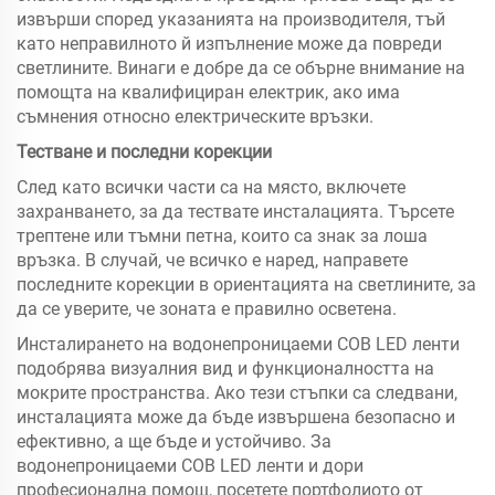
извърши според указанията на производителя, тъй
като неправилното й изпълнение може да повреди
светлините. Винаги е добре да се обърне внимание на
помощта на квалифициран електрик, ако има
съмнения относно електрическите връзки.
Тестване и последни корекции
След като всички части са на място, включете
захранването, за да тествате инсталацията. Търсете
трептене или тъмни петна, които са знак за лоша
връзка. В случай, че всичко е наред, направете
последните корекции в ориентацията на светлините, за
да се уверите, че зоната е правилно осветена.
Инсталирането на водонепроницаеми COB LED ленти
подобрява визуалния вид и функционалността на
мокрите пространства. Ако тези стъпки са следвани,
инсталацията може да бъде извършена безопасно и
ефективно, а ще бъде и устойчиво. За
водонепроницаеми COB LED ленти и дори
професионална помощ, посетете портфолиото от