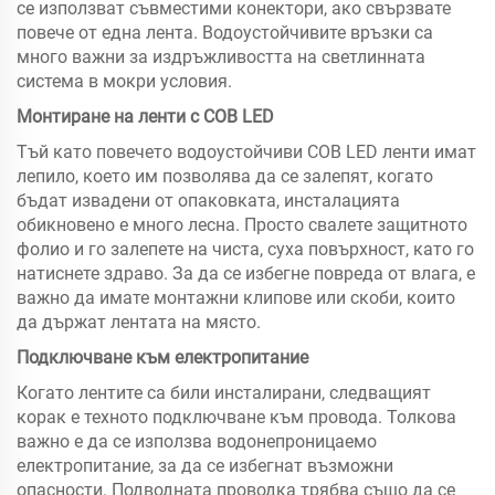
се използват съвместими конектори, ако свързвате
повече от една лента. Водоустойчивите връзки са
много важни за издръжливостта на светлинната
система в мокри условия.
Монтиране на ленти с COB LED
Тъй като повечето водоустойчиви COB LED ленти имат
лепило, което им позволява да се залепят, когато
бъдат извадени от опаковката, инсталацията
обикновено е много лесна. Просто свалете защитното
фолио и го залепете на чиста, суха повърхност, като го
натиснете здраво. За да се избегне повреда от влага, е
важно да имате монтажни клипове или скоби, които
да държат лентата на място.
Подключване към електропитание
Когато лентите са били инсталирани, следващият
корак е техното подключване към провода. Толкова
важно е да се използва водонепроницаемо
електропитание, за да се избегнат възможни
опасности. Подводната проводка трябва също да се