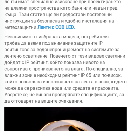
ленти имат специално изискване при проектирането
на влажни пространства като баня или навън пред
къща. Тази статия ще ви предостави постепенни
инструкции за безопасна и удобна инсталация на
метеозащитни
Ленти с COB LED.
Независимо от избраната модела, потребителят
трябва да вземе под внимание защитните IP
рейтингове за водонепроницаемост на системите за
лентено осветление. Повечето от тези видове светлини
дойдат с IP рейтинг, който показва нивото на
съпротива с проникването на влага. По-специално, за
влажни зони е необходим рейтинг IP 65 или по-висок,
който позволява използването на лента в зони, където
може да се разсипва вода или средата е праховита.
Уверете се, че винаги проверявате спецификациите, за
да отговарят на вашите очаквания.