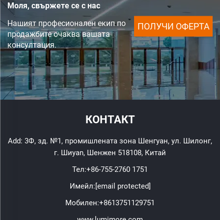
Моля, свържете се с нас
Нашият професионален екип по
ПОЛУЧИ ОФЕРТА
продажбите очаква вашата
консултация.
КОНТАКТ
Add: 3Ф, зд. №1, промишлената зона Шенгуан, ул. Шилонг,
г. Шиyan, Шенжен 518108, Китай
Тел:
+86-755-2760 1751
Имейл:
[email protected]
Мобилен:
+8613751129751
www.lumimore.com