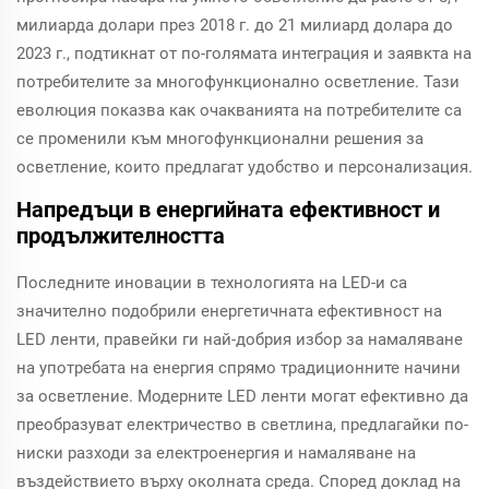
милиарда долари през 2018 г. до 21 милиард долара до
2023 г., подтикнат от по-голямата интеграция и заявкта на
потребителите за многофункционално осветление. Тази
еволюция показва как очакванията на потребителите са
се променили към многофункционални решения за
осветление, които предлагат удобство и персонализация.
Напредъци в енергийната ефективност и
продължителността
Последните иновации в технологията на LED-и са
значително подобрили енергетичната ефективност на
LED ленти, правейки ги най-добрия избор за намаляване
на употребата на енергия спрямо традиционните начини
за осветление. Модерните LED ленти могат ефективно да
преобразуват електричество в светлина, предлагайки по-
ниски разходи за електроенергия и намаляване на
въздействието върху околната среда. Според доклад на