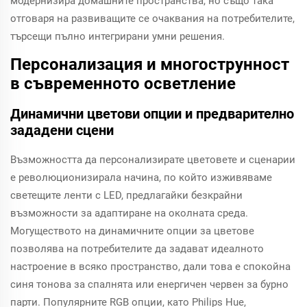
модернизира домашните пространства, но също така
отговаря на развиващите се очаквания на потребителите,
търсещи пълно интегрирани умни решения.
Персонализация и многострунност
в съвременното осветление
Динамични цветови опции и предварително
зададени сцени
Възможността да персонализирате цветовете и сценарии
е революционизирала начина, по който изживяваме
светещите ленти с LED, предлагайки безкрайни
възможности за адаптиране на околната среда.
Могуществото на динамичните опции за цветове
позволява на потребителите да задават идеалното
настроение в всяко пространство, дали това е спокойна
синя тонова за спалнята или енергичен червен за бурно
парти. Популярните RGB опции, като Philips Hue,