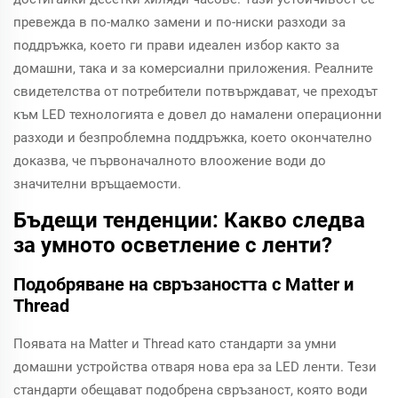
превежда в по-малко замени и по-ниски разходи за
поддръжка, което ги прави идеален избор както за
домашни, така и за комерсиални приложения. Реалните
свидетелства от потребители потвърждават, че преходът
към LED технологията е довел до намалени операционни
разходи и безпроблемна поддръжка, което окончателно
доказва, че първоначалното влоожение води до
значителни връщаемости.
Бъдещи тенденции: Какво следва
за умното осветление с ленти?
Подобряване на свръзаността с Matter и
Thread
Появата на Matter и Thread като стандарти за умни
домашни устройства отваря нова ера за LED ленти. Тези
стандарти обещават подобрена свръзаност, която води