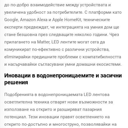
до по-добро взаимодействие между устройствата и
увеличена удобност за потребителите. С платформи като
Google, Amazon Alexa и Apple HomeKit, техническите
експерти предвеждат, че интеграцията на умния дом ще
стане безшовна през следващите няколко години. Чрез
прилагането на Matter, LED лентите могат сега да
комуникират по-ефективно с различни устройства,
eliminирайки предишните проблеми с компатибилността
и насърчавайки съгласувани умни домашни екосистеми.
Иновации в водонепроницаемите и засични
решения
Подобренията в водонепроницаемата LED лентова
осветлителна техника отварят нови възможности за
използване на открито и разширяват пазарния
потенциал. Тези иновации правят осветлението на
открито по-достъпно и многоструно, позволявайки на