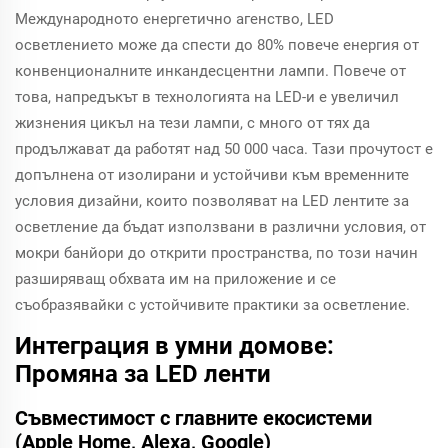
Международното енергетично агенство, LED
осветлението може да спести до 80% повече енергия от
конвенционалните инкандесцентни лампи. Повече от
това, напредъкът в технологията на LED-и е увеличил
жизнения цикъл на тези лампи, с много от тях да
продължават да работят над 50 000 часа. Тази прочутост е
допълнена от изолирани и устойчиви към временните
условия дизайни, които позволяват на LED лентите за
осветление да бъдат използвани в различни условия, от
мокри банйори до открити пространства, по този начин
разширяващ обхвата им на приложение и се
съобразявайки с устойчивите практики за осветление.
Интеграция в умни домове:
Промяна за LED ленти
Съвместимост с главните екосистеми
(Apple Home, Alexa, Google)