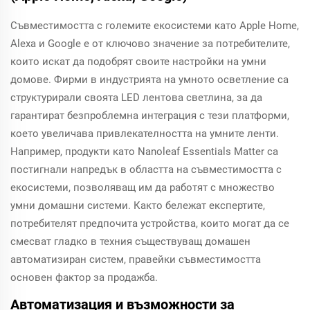
Съвместимостта с големите екосистеми като Apple Home,
Alexa и Google е от ключово значение за потребителите,
които искат да подобрят своите настройки на умни
домове. Фирми в индустрията на умното осветление са
структурирали своята LED лентова светлина, за да
гарантират безпроблемна интеграция с тези платформи,
което увеличава привлекателността на умните ленти.
Например, продукти като Nanoleaf Essentials Matter са
постигнали напредък в областта на съвместимостта с
екосистеми, позволяващ им да работят с множество
умни домашни системи. Както бележат експертите,
потребителят предпочита устройства, които могат да се
смесват гладко в техния съществуващ домашен
автоматизиран систем, правейки съвместимостта
основен фактор за продажба.
Автоматизация и възможности за