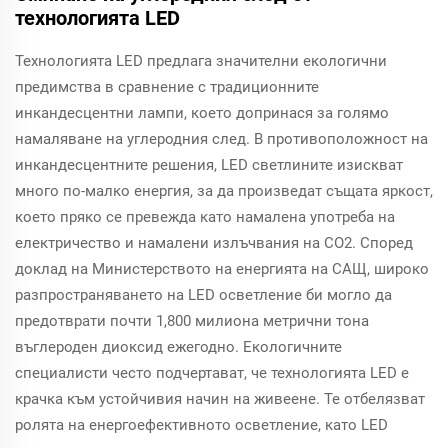
технологията LED
Технологията LED предлага значителни екологични
предимства в сравнение с традиционните
инкандесцентни лампи, което допринася за голямо
намаляване на углеродния след. В противоположност на
инкандесцентните решения, LED светлините изискват
много по-малко енергия, за да произведат същата яркост,
което пряко се превежда като намалена употреба на
електричество и намалени излъчвания на CO2. Според
доклад на Министерството на енергията на САЩ, широко
разпространяването на LED осветление би могло да
предотврати почти 1,800 милиона метрични тона
въглероден диоксид ежегодно. Екологичните
специалисти често подчертават, че технологията LED е
крачка към устойчивия начин на живеене. Те отбелязват
ролята на енергоефективното осветление, като LED