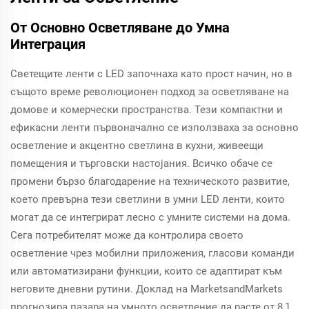
От Основно Осветляване до Умна
Интеграция
Светещите ленти с LED започнаха като прост начин, но в
същото време революционен подход за осветляване на
домове и комерчески пространства. Тези компактни и
ефикасни ленти първоначално се използваха за основно
осветление и акцентно светлина в кухни, живеещи
помещения и търговски настojания. Всичко обаче се
промени бързо благодарение на техническото развитие,
което превърна тези светлини в умни LED ленти, които
могат да се интегрират лесно с умните системи на дома.
Сега потребителят може да контролира своето
осветление чрез мобилни приложения, гласови команди
или автоматизирани функции, които се адаптират към
неговите дневни рутини. Доклад на MarketsandMarkets
прогнозира пазара на умното осветление да расте от 8,1