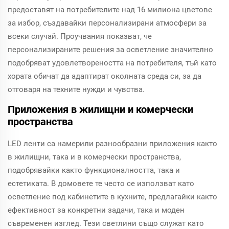
предоставят на потребителите над 16 милиона цветове
за избор, създавайки персонализирани атмосфери за
всеки случай. Проучвания показват, че
персонализираните решения за осветление значително
подобряват удовлетвореността на потребителя, тъй като
хората обичат да адаптират околната среда си, за да
отговаря на техните нужди и чувства.
Приложения в жилищни и комерчески
пространства
LED ленти са намерили разнообразни приложения както
в жилищни, така и в комерчески пространства,
подобрявайки както функционалността, така и
естетиката. В домовете те често се използват като
осветление под кабинетите в кухните, предлагайки както
ефективност за конкретни задачи, така и моден
съвременен изглед. Тези светлини също служат като