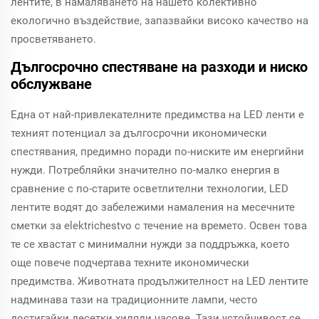
лентите, в намаляването на нашето колективно
екологично въздействие, запазвайки високо качество на
просветяването.
Дългосрочно спестяване на разходи и ниско
обслужване
Една от най-привлекателните предимства на LED ленти е
техният потенциал за дългосрочни икономически
спестявания, предимно поради по-ниските им енергийни
нужди. Потребляйки значително по-малко енергия в
сравнение с по-старите осветлителни технологии, LED
лентите водят до забележими намаления на месечните
сметки за elektrichestvo с течение на времето. Освен това
те се хвастат с минимални нужди за поддръжка, което
още повече подчертава техните икономически
предимства. Животната продължителност на LED лентите
надминава тази на традиционните лампи, често
достигайки десетки хиляди часове. Тази устойчивост се