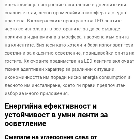
впечатляващо настроение осветление в дневните или
спалните стаи, лесно променяйки атмосферата с една
прастена. В комерческите пространства LED лентите
често се използват в рестораните, за да се създаде
прилична и динамична атмосфера, насочена към опита
на клиентите. Бизнеси като хотели и бари използват тези
светлини за акцентно осветление, повишавайки опита на
гостите. Ключовите предимства на LED лентите включват
техния адаптивен характер за различни ситуации,
икономичността им поради ниско energia consumption и
лесното им инсталиране, което ги прави предпочитан
избор за много приложения.
Енергийна ефективност и
устойчивост в умни ленти за
осветление
Смяnanе на углеродния след от