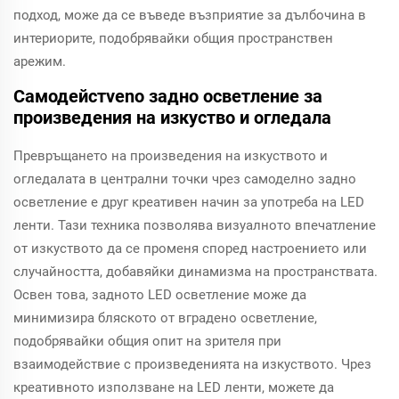
подход, може да се въведе възприятие за дълбочина в
интериорите, подобрявайки общия пространствен
арежим.
Самодейстvenо задно осветление за
произведения на изкуство и огледала
Превръщането на произведения на изкуството и
огледалата в централни точки чрез самоделно задно
осветление е друг креативен начин за употреба на LED
ленти. Тази техника позволява визуалното впечатление
от изкуството да се променя според настроението или
случайността, добавяйки динамизма на пространствата.
Освен това, задното LED осветление може да
минимизира бляското от вградено осветление,
подобрявайки общия опит на зрителя при
взаимодействие с произведенията на изкуството. Чрез
креативното използване на LED ленти, можете да