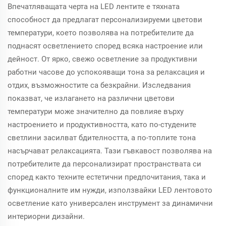
Впечатляващата черта на LED лентите е тяхната
способност да предлагат персонализируеми цветови
температури, което позволява на потребителите да
поднасят осветлението според всяка настроение или
дейност. От ярко, свежо осветление за продуктивни
работни часове до успокояващи тона за релаксация и
отдих, възможностите са безкрайни. Изследвания
показват, че излагането на различни цветови
температури може значително да повлияе върху
настроението и продуктивността, като по-студените
светлини засилват бдителността, а по-топлите тона
насърчават релаксацията. Тази гъвкавост позволява на
потребителите да персонализират пространствата си
според както техните естетични предпочитания, така и
функционалните им нужди, използвайки LED лентовото
осветление като универсален инструмент за динамични
интериорни дизайни.