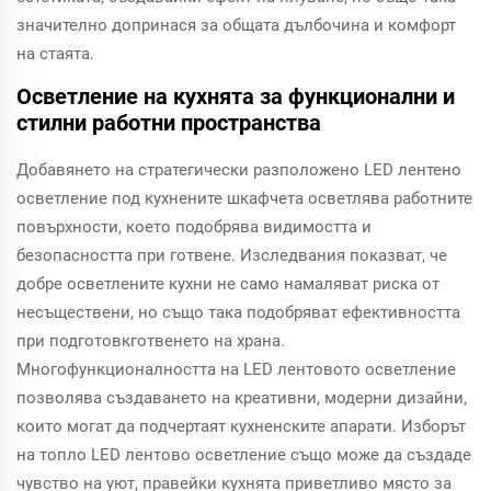
значително допринася за общата дълбочина и комфорт
на стаята.
Осветление на кухнята за функционални и
стилни работни пространства
Добавянето на стратегически разположено LED лентено
осветление под кухнените шкафчета осветлява работните
повърхности, което подобрява видимостта и
безопасността при готвене. Изследвания показват, че
добре осветлените кухни не само намаляват риска от
несъществени, но също така подобряват ефективността
при подготовкготвенето на храна.
Многофункционалността на LED лентовото осветление
позволява създаването на креативни, модерни дизайни,
които могат да подчертаят кухненските апарати. Изборът
на топло LED лентово осветление също може да създаде
чувство на уют, правейки кухнята приветливо място за