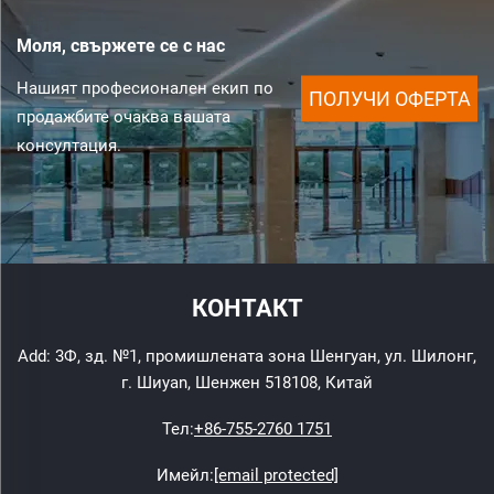
Моля, свържете се с нас
Нашият професионален екип по
ПОЛУЧИ ОФЕРТА
продажбите очаква вашата
консултация.
КОНТАКТ
Add: 3Ф, зд. №1, промишлената зона Шенгуан, ул. Шилонг,
г. Шиyan, Шенжен 518108, Китай
Тел:
+86-755-2760 1751
Имейл:
[email protected]