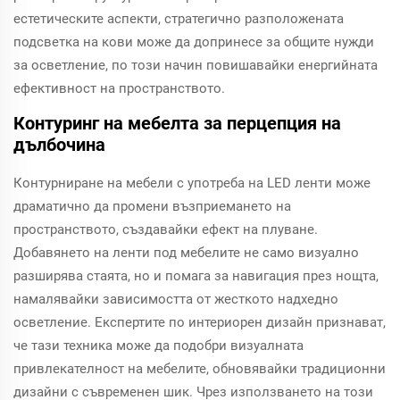
естетическите аспекти, стратегично разположената
подсветка на кови може да допринесе за общите нужди
за осветление, по този начин повишавайки енергийната
ефективност на пространството.
Контуринг на мебелта за перцепция на
дълбочина
Контурниране на мебели с употреба на LED ленти може
драматично да промени възприемането на
пространството, създавайки ефект на плуване.
Добавянето на ленти под мебелите не само визуално
разширява стаята, но и помага за навигация през нощта,
намалявайки зависимостта от жесткото надхедно
осветление. Експертите по интериорен дизайн признават,
че тази техника може да подобри визуалната
привлекателност на мебелите, обновявайки традиционни
дизайни с съвременен шик. Чрез използването на този