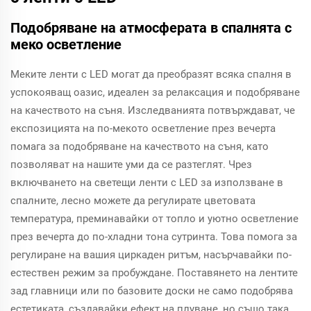
Подобряване на атмосферата в спалнята с
меко осветление
Меките ленти с LED могат да преобразят всяка спалня в
успокояващ оазис, идеален за релаксация и подобряване
на качеството на съня. Изследванията потвърждават, че
експозицията на по-мекото осветление през вечерта
помага за подобряване на качеството на съня, като
позволяват на нашите уми да се разтеглят. Чрез
включването на светещи ленти с LED за използване в
спалните, лесно можете да регулирате цветовата
температура, преминавайки от топло и уютно осветление
през вечерта до по-хладни тона сутринта. Това помога за
регулиране на вашия циркаден ритъм, насърчавайки по-
естествен режим за пробуждане. Поставянето на лентите
зад главници или по базовите доски не само подобрява
естетиката, създавайки ефект на плуване, но също така