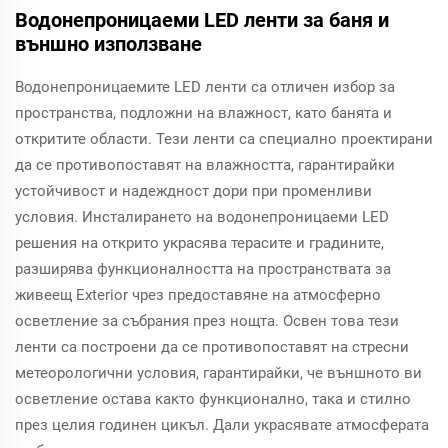
Водонепроницаеми LED ленти за баня и
външно използване
Водонепроницаемите LED ленти са отличен избор за
пространства, подложни на влажност, като банята и
откритите области. Тези ленти са специално проектирани
да се противопоставят на влажността, гарантирайки
устойчивост и надеждност дори при променливи
условия. Инсталирането на водонепроницаеми LED
решения на открито украсява терасите и градините,
разширява функционалността на пространствата за
живеещ Exterior чрез предоставяне на атмосферно
осветление за събрания през нощта. Освен това тези
ленти са построени да се противопоставят на стресни
метеорологични условия, гарантирайки, че външното ви
осветление остава както функционално, така и стилно
през целия годинен цикъл. Дали украсявате атмосферата