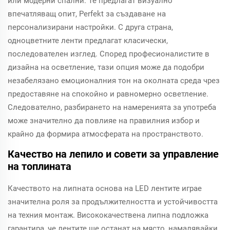
или модерни спални. Те предлагат визуално
впечатляващ опит, Perfekt за създаване на
персонализирани настройки. С друга страна,
одноцветните ленти предлагат класически,
последователен изглед. Според професионалистите в
дизайна на осветление, тази опция може да подобри
незабелязано емоционалния тон на околната среда чрез
предоставяне на спокойно и равномерно осветление.
Следователно, разбирането на намеренията за употреба
може значително да повлияе на правилния избор и
крайно да формира атмосферата на пространството.
Качество на лепило и совети за управление
на топлината
Качеството на липната основа на LED лентите играе
значителна роля за продължителността и устойчивостта
на техния монтаж. Висококачествена липна подложка
гарантира, че лентите ще останат на място, намалявайки