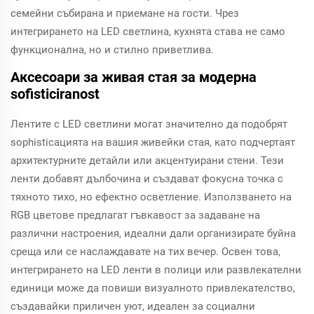
семейни събирана и приемане на гости. Чрез
интегрирането на LED светлина, кухнята става не само
функционална, но и стилно приветлива.
Аксесоари за живая стая за модерна
sofisticiranost
Лентите с LED светлини могат значително да подобрят
sophisticaцията на вашия живейки стая, като подчертаят
архитектурните детайли или акцентуирани стени. Тези
ленти добавят дълбочина и създават фокусна точка с
тяхното тихо, но ефектно осветление. Използването на
RGB цветове предлагат гъвкавост за задаване на
различни настроения, идеални дали организирате буйна
среща или се наслаждавате на тих вечер. Освен това,
интегрирането на LED ленти в полици или развлекателни
единици може да повиши визуалното привлекателство,
създавайки приличен уют, идеален за социални