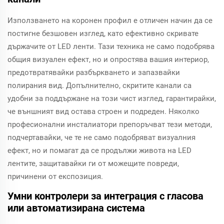
Използването на коронен профил е отличен начин да се
постигне безшовен изглед, като ефективно скривате
държачите от LED ленти. Тази техника не само подобрява
общия визуален ефект, но и опростява вашия интериор,
предотвратявайки разбъркването и запазвайки
полирания вид. Допълнително, скритите канали са
удобни за поддържане на този чист изглед, гарантирайки,
че външният вид остава строен и подреден. Няколко
професионални инсталиатори препоръчват тези методи,
подчертавайки, че те не само подобряват визуалния
ефект, но и помагат да се продължи живота на LED
лентите, защитавайки ги от можещите повреди,
причинени от експозиция.
Умни контролери за интеграция с гласова
или автоматизирана система