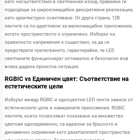
като несъответствия в светлинния изход, правейки ги
подходящи за широкомащабни декоративни реализации,
като архитектурно осветяване. От друга страна, 12В
лентите са по-адаптивни за малкомащабни приложения,
когато пространството е ограничено. Изборът на
правилното напрежение е съществен, за да се
предотврати прелегването, гарантирайки, че LED
светлините функционират оптимално и безопасно във
всяка дадена проектна ситуация.
RGBIC vs Единичен цвят: Съответствие на
естетическите цели
Изборът между RGBIC и одноцветни LED ленти зависи от
естетическите цели и намерените приложения. RGBIC
лентите, които позволяват показване на множество
цветове едновременно, са идеални за бръсното и
динамично окружение като разertainment пространства