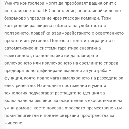
Умните контролери могат да преобразят вашия опит с
инсталирането на LED осветление, позволявайки лесно
безръково управление чрез гласови команди. Тези
контролери разширяват обхвата на удобството и
ползването, правейки взаимодействието с осветлението
просто и интуитивно. Повече от това, интеграцията с
автоматизирани системи гарантира енергийна
ефективност, позволявайки ви да планирате
включването или изключването на светлините според
предварително дефинирани шаблони за употреба –
функция, която подпомага намаляването на разходите за
електричество. Най-новите постижения в умната
технология подчертават растящата тенденция за
включване на решения за осветление в екосистемите на
умни домове, което показва modenото преместване към
по-интелигентни и повече свързани пространства за
живеене.