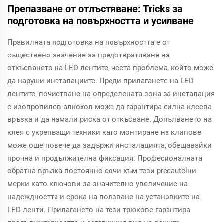
Препазване от отлъстяване: Тricks за
подготовка на повърхността и усилване
Правилната подготовка на повърхността е от
съществено значение за предотвратяване на
откъсването на LED лентите, честа проблема, който може
да наруши инсталациите. Преди прилагането на LED
лентите, почистване на определената зона за инсталация
с изопропилов алкохол може да гарантира силна клеева
връзка и да намали риска от откъсване. Допълването на
клея с укрепващи техники като монтиране на клипове
може още повече да задържи инсталацията, обещавайки
прочна и продължителна фиксация. Професионалната
обратна връзка постоянно сочи към тези precautelни
мерки като ключови за значително увеличение на
надеждността и срока на ползване на установките на
LED ленти. Прилагането на тези трюкове гарантира