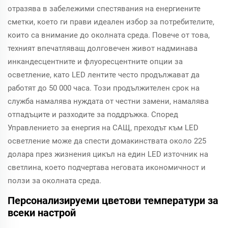
отразява в забележими спестявания на енергиените
сметки, което ги прави идеален избор за потребителите,
които са внимание до околната среда. Повече от това,
техният впечатляващ долговечен живот надминава
инкандесцентните и флуоресцентните опции за
осветление, като LED лентите често продължават да
работят до 50 000 часа. Този продължителен срок на
служба намалява нуждата от честни замени, намалява
отпадъците и разходите за поддръжка. Според
Управлението за енергия на САЩ, преходът към LED
осветление може да спести домакинствата около 225
долара през жизнения цикъл на един LED източник на
светлина, което подчертава неговата икономичност и
ползи за околната среда.
Персонализируеми цветови температури за
всеки настрой