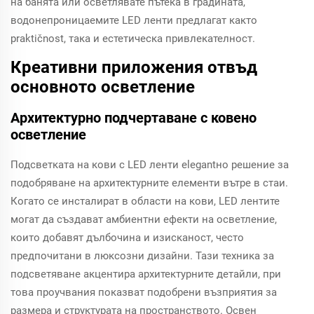
на банята или осветлявате пътека в градината,
водонепроницаемите LED ленти предлагат както
praktičnost, така и естетическа привлекателност.
Креативни приложения отвъд
основното осветление
Архитектурно подчертаване с ковено
осветление
Подсветката на кови с LED ленти еlegantно решение за
подобряване на архитектурните елементи вътре в стаи.
Когато се инсталират в области на кови, LED лентите
могат да създават амбиентни ефекти на осветление,
които добавят дълбочина и изисканост, често
предпочитани в люксозни дизайни. Тази техника за
подсветяване акцентира архитектурните детайли, при
това проучвания показват подобрени възприятия за
размера и структурата на пространството. Освен