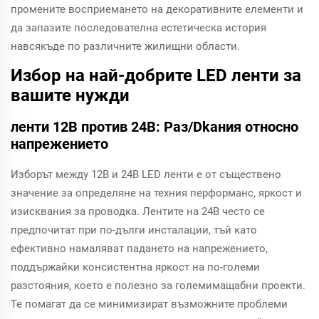
промените восприемането на декоративните елементи и
да запазите последователна естетическа история
навсякъде по различните жилищни области.
Избор на най-добрите LED ленти за
вашите нужди
ленти 12В против 24В: Раз/Dkания относно
напрежението
Изборът между 12В и 24В LED ленти е от съществено
значение за определяне на техния перформанс, яркост и
изисквания за проводка. Лентите на 24В често се
предпочитат при по-дълги инсталации, тъй като
ефективно намаляват падането на напрежението,
поддържайки консистентна яркост на по-големи
разстояния, което е полезно за големимащабни проекти.
Те помагат да се минимизират възможните проблеми