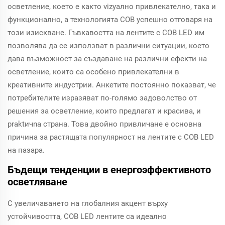
осветление, което е както vizуално привлекателно, така и
функционално, а технологията COB успешно отговаря на
този изискване. Гъвкавостта на лентите с COB LED им
позволява да се използват в различни ситуации, което
дава възможност за създаване на различни ефекти на
осветление, които са особено привлекателни в
креативните индустрии. Анкетите постоянно показват, че
потребителите изразяват по-голямо задоволство от
решения за осветление, които предлагат и красива, и
praktичna страна. Това двойно привличане е основна
причина за растящата популярност на лентите с COB LED
на пазара.
Бъдещи тенденции в енергоэффективното
осветляване
С увеличаването на глобалния акцент върху
устойчивостта, COB LED лентите са идеално