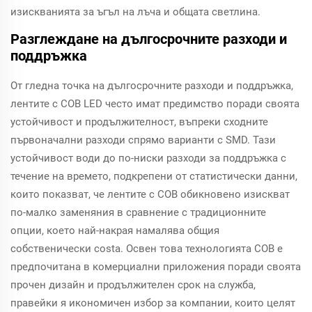
изискванията за ъгъл на лъча и общата светлина.
Разглеждане на дългосрочните разходи и
поддръжка
От гледна точка на дългосрочните разходи и поддръжка,
лентите с COB LED често имат предимство поради своята
устойчивост и продължителност, въпреки сходните
първоначални разходи спрямо варианти с SMD. Тази
устойчивост води до по-ниски разходи за поддръжка с
течение на времето, подкрепени от статистически данни,
които показват, че лентите с COB обикновено изискват
по-малко заменяния в сравнение с традиционните
опции, което най-накрая намалява общия
собственически costa. Освен това технологията COB е
предпочитана в комерциални приложения поради своята
прочен дизайн и продължителен срок на служба,
правейки я икономичен избор за компании, които целят