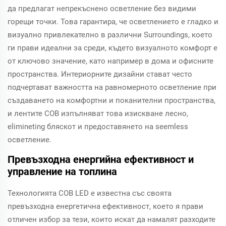
да предлагат непрекъснено осветление без видими
горещи точки. Това гарантира, че осветлението е гладко и
визуално привлекателно в различни Surroundings, което
ги прави идеални за среди, където визуалното комфорт е
от ключово значение, като например в дома и офисните
пространства. Интериорните дизайни стават често
подчертават важността на равномерното осветление при
създаването на комфортни и поканителни пространства,
и лентите COB изпълняват това изискване лесно,
elimineting бляскот и предоставянето на seemless
осветление.
Превъзходна енергийна ефективност и
управление на топлина
Технологията COB LED е известна със своята
превъзходна енергетична ефективност, което я прави
отличен избор за тези, които искат да намалят разходите