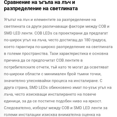
Сравнение на ъгъла на лъч и
разпределение на светлината
Угълът на лъч и елементите за разпределение на
светлината са други различаващи фактори между COB и
SMD LED ленти. COB LEDs са проектирани да предлагат
по-широк угъл на лъча, често достигащ до 180 градуса,
което гарантира по-широко разпределение на светлината
в големи пространства. Тази характеристика е основна
причина да се предпочитат COB лентите в
потребителските отчети, тъй като те могат да осветяват
по-широки области с минимален брой тъмни точки,
значително улеснявайки процеса на инсталиране. С
друга страна, SMD LEDs обикновено имат по-узък угъл на
лъча, често изискващи инсталирането на повече
единици, за да се постигне подобен ниво на яркост.
Следователно, изборът между COB и SMD LED ленти за
големи инсталации изисква внимателна оценка на