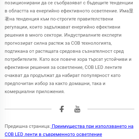
позиционирани да се съобразяват с бъдещите тенденции
в областта на енергийно ефективното осветление. Има显
著на тенденция към по-строгите правителствени
регулации, които задължават енергийно ефективни
решения в много сектори. Индустриалните експерти
прогнозират силна растеж за COB технологията,
подтикана от растящата средовна съзнателност сред
потребителите. Като все повече хора търсат устойчиви и
ефективни решения за осветление, COB LED лентите
очакват да продължат да набират популярност като
предпочитан избор за както домашни, така и
комерциални приложения.
Предишна страница:
Преимущества при използването на
COB LED ленти в съвременното осветление