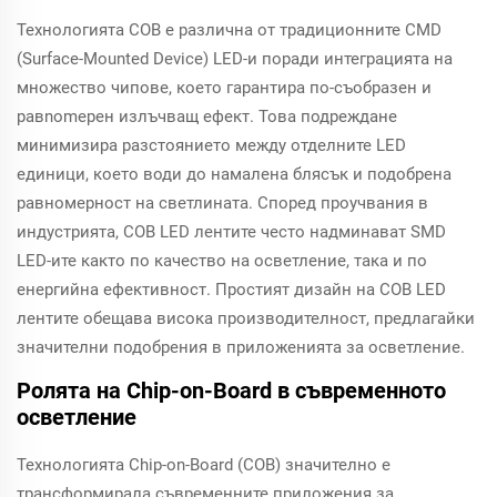
Технологията COB е различна от традиционните СMD
(Surface-Mounted Device) LED-и поради интеграцията на
множество чипове, което гарантира по-съобразен и
равnomерен излъчващ ефект. Това подреждане
минимизира разстоянието между отделните LED
единици, което води до намалена блясък и подобрена
равномерност на светлината. Според проучвания в
индустрията, COB LED лентите често надминават SMD
LED-ите както по качество на осветление, така и по
енергийна ефективност. Простият дизайн на COB LED
лентите обещава висока производителност, предлагайки
значителни подобрения в приложенията за осветление.
Ролята на Chip-on-Board в съвременното
осветление
Технологията Chip-on-Board (COB) значително е
трансформирала съвременните приложения за