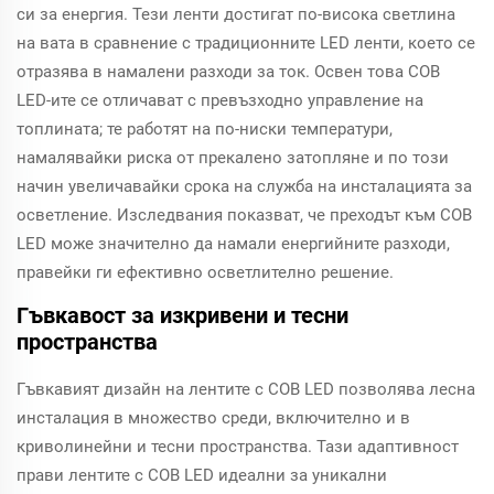
си за енергия. Тези ленти достигат по-висока светлина
на вата в сравнение с традиционните LED ленти, което се
отразява в намалени разходи за ток. Освен това COB
LED-ите се отличават с превъзходно управление на
топлината; те работят на по-ниски температури,
намалявайки риска от прекалено затопляне и по този
начин увеличавайки срока на служба на инсталацията за
осветление. Изследвания показват, че преходът към COB
LED може значително да намали енергийните разходи,
правейки ги ефективно осветлително решение.
Гъвкавост за изкривени и тесни
пространства
Гъвкавият дизайн на лентите с COB LED позволява лесна
инсталация в множество среди, включително и в
криволинейни и тесни пространства. Тази адаптивност
прави лентите с COB LED идеални за уникални