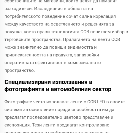
собствениците на магазини, които целят да намалят
разходите си. Изследвания в областта на
потребителското поведение сочат силна корелация
между качеството на осветлението и решенията за
покупка, което прави технологията COB почитаем избор в
търговските пространства. Прилагането на ленти COB
може значително да повиши видимостта и
привлекателността на продукта, запазвайки
оперативната ефективност в комерсиалното
пространство.
Специализирани използвания в
фотографията и автомобилния сектор
Фотографите често използват ленти с COB LED в своите
системи за осветление поради способността им да
предлагат последователно цветово представяне и
експозиция. Тези ленти предлагат контролирано
осветление, което е необходимо за запазване на