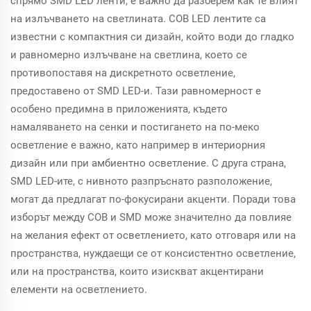
спрямо SMD LED ленти, е важно да разберем как те влият
на излъчването на светлината. COB LED лентите са
известни с компактния си дизайн, който води до гладко
и равномерно излъчване на светлина, което се
противопоставя на дискретното осветление,
предоставено от SMD LED-и. Тази равномерност е
особено предимна в приложенията, където
намаляването на сенки и постигането на по-меко
осветление е важно, като например в интериорния
дизайн или при амбиентно осветление. С друга страна,
SMD LED-ите, с нивното разпръснато разположение,
могат да предлагат по-фокусирани акценти. Поради това
изборът между COB и SMD може значително да повлияе
на желания ефект от осветлението, като отговаря или на
пространства, нуждаещи се от консистентно осветление,
или на пространства, които изискват акцентирани
елементи на осветлението.