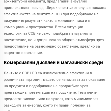
архитектурни елементи, предлагайки визуално
привлекателен изглед. Широк спектър от случаи показва
ефективността на лентите с COB при подобряване на
визуалните резултати както в жилищни, така и в
комерциални пространства. В тези ситуации
технологията COB не само подобрява визуалното
впечатление, но и допринася за общата атмосфера чрез
предоставяне на равномерно осветление, идеално за
акцентно осветление.
Комерсиални дисплеи и магазински среди
Лентите с COB LED са изключително ефективни в
розничната търговия, където се използват за показване
на продукти и подобряване на продажбите чрез
превъзходна презентация на продуктите. Тези ленти
предлагат високи нива на яркост, като минимизират
разходите за енергия, което ги прави полезни за