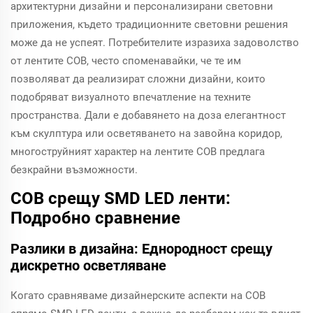
архитектурни дизайни и персонализирани световни
приложения, където традиционните световни решения
може да не успеят. Потребителите изразиха задоволство
от лентите COB, често споменавайки, че те им
позволяват да реализират сложни дизайни, които
подобряват визуалното впечатление на техните
пространства. Дали е добавянето на доза елегантност
към скулптура или осветяването на завойна коридор,
многоструйният характер на лентите COB предлага
безкрайни възможности.
COB срещу SMD LED ленти:
Подробно сравнение
Разлики в дизайна: Еднородност срещу
дискретно осветляване
Когато сравняваме дизайнерските аспекти на COB