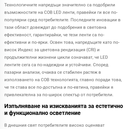
Технологичните напредъци значително са подобрили
възможностите на COB LED ленти, правейки ги все по-
популярни сред потребителите. Последните иновации в
тази област довеждат до подобрения в световна
ефективност, гарантирайки, че тези ленти са по-
ефективни и по-ярки. Освен това, напредъците като по-
висок Индекс за цветовна рендизация (CRI) и
продължителни жизнени цикли означават, че LED
лентите сега са по-надеждни и устойчиви. Според
пазарни анализи, очаква се стабилен растеж в
използването на COB технологията, главно поради това,
че тя става все по-достъпна и по-евтина, правейки я
привлекателна за по-широк спектър от потребители.
Изпълняване на изискванията за естетично
и функционално осветление
В днешния свят потребителите високо оценяват