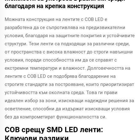
благодаря на крепка конструкция
Можната конструкция на лентите с COB LED е
разработена да се съпротивлява на предизвикателни
условия, благодаря на защитните покрития и устойчивите
структури. Тези ленти са подходящи за различни среди,
от пространства с висока влажност до строги навъншни
условия, поради способността им да се справят с
екстремни температури и влажност. Долговечността на
лентите с COB LED се подобрява благодарение на
строгите стандарти за построяване, които приоритизират
устойчивостта към околната среда. Това ги прави
идеален избор за зони, изискващи надеждни решения за
осветление, способни да издържат изискващи условия
без да компрометират функционалността си.
COB срещу SMD LED ленти:
Ключови разлики