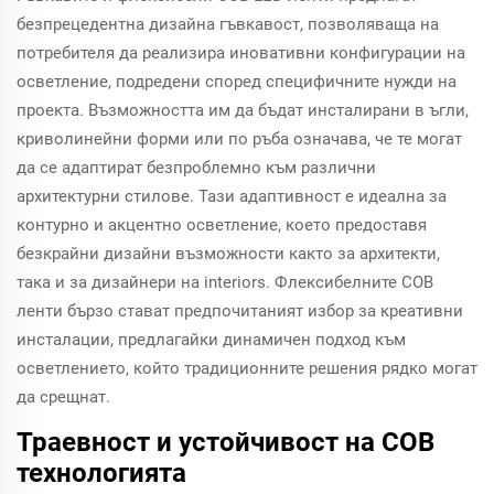
безпрецедентна дизайна гъвкавост, позволяваща на
потребителя да реализира иновативни конфигурации на
осветление, подредени според специфичните нужди на
проекта. Възможността им да бъдат инсталирани в ъгли,
криволинейни форми или по ръба означава, че те могат
да се адаптират безпроблемно към различни
архитектурни стилове. Тази адаптивност е идеална за
контурно и акцентно осветление, което предоставя
безкрайни дизайни възможности както за архитекти,
така и за дизайнери на interiors. Флексибелните COB
ленти бързо стават предпочитаният избор за креативни
инсталации, предлагайки динамичен подход към
осветлението, който традиционните решения рядко могат
да срещнат.
Траевност и устойчивост на COB
технологията