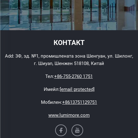
КОНТАКТ
Add: 3Ф, зд. №1, промишлената зона Шенгуан, ул. Шилонг,
г. Шиyan, Шенжен 518108, Китай
Тел:
+86-755-2760 1751
Имейл:
[email protected]
Мобилен:
+8613751129751
www.lumimore.com