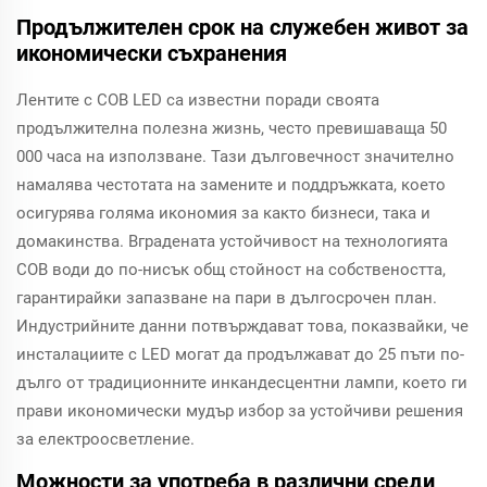
Продължителен срок на служебен живот за
икономически съхранения
Лентите с COB LED са известни поради своята
продължителна полезна жизнь, често превишаваща 50
000 часа на използване. Тази дълговечност значително
намалява честотата на замените и поддръжката, което
осигурява голяма икономия за както бизнеси, така и
домакинства. Вградената устойчивост на технологията
COB води до по-нисък общ стойност на собствеността,
гарантирайки запазване на пари в дългосрочен план.
Индустрийните данни потвърждават това, показвайки, че
инсталациите с LED могат да продължават до 25 пъти по-
дълго от традиционните инкандесцентни лампи, което ги
прави икономически мудър избор за устойчиви решения
за електроосветление.
Можности за употреба в различни среди