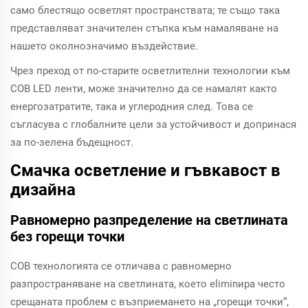
само блестящо осветлят пространствата; те също така
представляват значителен стъпка към намаляване на
нашето околнозначимо въздействие.
Чрез преход от по-старите осветлителни технологии към
COB LED ленти, може значително да се намалят както
енергозатратите, така и углеродния след. Това се
съгласува с глобалните цели за устойчивост и допринася
за по-зелена бъдещност.
Смачка осветление и гъвкавост в
дизайна
Равномерно разпределение на светлината
без горещи точки
COB технологията се отличава с равномерно
разпространяване на светлината, което eliminира често
срещаната проблем с възприемането на „горещи точки“,