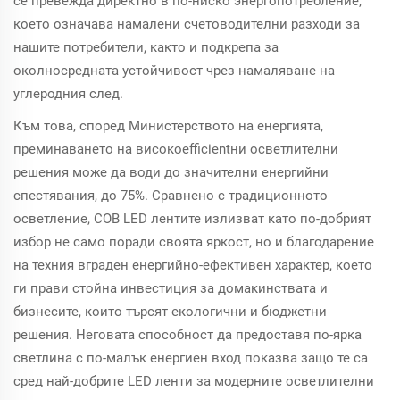
се превежда директно в по-ниско энергопотребление,
което означава намалени счетоводителни разходи за
нашите потребители, както и подкрепа за
околносредната устойчивост чрез намаляване на
углеродния след.
Към това, според Министерството на енергията,
преминаването на високoefficientни осветлителни
решения може да води до значителни енергийни
спестявания, до 75%. Сравнено с традиционното
осветление, COB LED лентите излизват като по-добрият
избор не само поради своята яркост, но и благодарение
на техния вграден енергийно-ефективен характер, което
ги прави стойна инвестиция за домакинствата и
бизнесите, които търсят екологични и бюджетни
решения. Неговата способност да предоставя по-ярка
светлина с по-малък енергиен вход показва защо те са
сред най-добрите LED ленти за модерните осветлителни