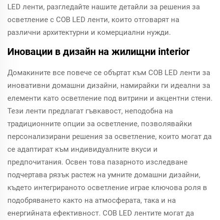
LED ленти, разгледайте нашите детайли за решения за
осветление с COB LED ленти, които отговарят на
различни архитектурни и комерциални нужди.
Иновации в дизайн на жилищни interior
Домакините все повече се объртат към COB LED ленти за
иновативни домашни дизайни, намирайки ги идеални за
елементи като осветление под витрини и акцентни стени.
Тези ленти предлагат гъвкавост, неподобна на
традиционните опции за осветление, позволявайки
персонализирани решения за осветление, които могат да
се адаптират към индивидуалните вкуси и
предпочитания. Освен това пазарното изследване
подчертава рязък растеж на умните домашни дизайни,
където интегрираното осветление играе ключова роля в
подобряването както на атмосферата, така и на
енергийната ефективност. COB LED лентите могат да