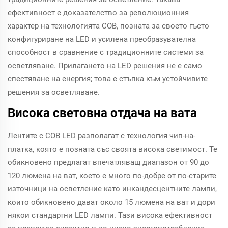
ефективност е доказателство за революционния
характер на технологията COB, позната за своето гъсто
конфигуриране на LED и усилена преобразувателна
способност в сравнение с традиционните системи за
осветляване. Прилагането на LED решения не е само
спестяване на енергия; това е стъпка към устойчивите
решения за осветляване.
Висока световна отдача на вата
Лентите с COB LED разполагат с технология чип-на-
платка, която е позната със своята висока светимост. Те
обикновено предлагат впечатляващ диапазон от 90 до
120 люмена на ват, което е много по-добре от по-старите
източници на осветление като инкандесцентните лампи,
които обикновено дават около 15 люмена на ват и дори
някои стандартни LED лампи. Тази висока ефективност