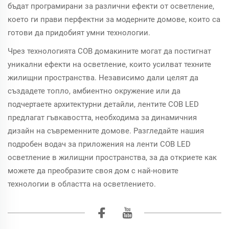
бъдат програмирани за различни ефекти от осветление,
което ги прави перфектни за модерните домове, които са
готови да придобият умни технологии.
Чрез технологията COB домакините могат да постигнат
уникални ефекти на осветление, които усилват техните
жилищни пространства. Независимо дали целят да
създадете топло, амбиентно окружение или да
подчертаете архитектурни детайли, лентите COB LED
предлагат гъвкавостта, необходима за динамичния
дизайн на съвременните домове. Разгледайте нашия
подробен водач за приложения на ленти COB LED
осветление в жилищни пространства, за да откриете как
можете да преобразите своя дом с най-новите
технологии в областта на осветлението.