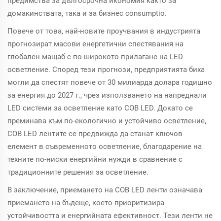
предимства за дългосрочна икономия както за
домакинствата, така и за бизнес consumptio.
Повече от това, най-новите проучвания в индустрията
прогнозират масови енергетични спестявания на
глобален мащаб с по-широкото прилагане на LED
осветление. Според тези прогнози, предприятията биха
могли да спестят повече от 30 милиарда долара годишно
за енергия до 2027 г., чрез използването на напреднали
LED системи за осветление като COB LED. Докато се
преминава към по-екологично и устойчиво осветление,
COB LED лентите се предвижда да станат ключов
елемент в съвременното осветление, благодарение на
техните по-ниски енергийни нужди в сравнение с
традиционните решения за осветление.
В заключение, приемането на COB LED ленти означава
приемането на бъдеще, което приоритизира
устойчивостта и енергийната ефективност. Тези ленти не