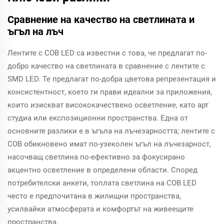
Сравнение на качество на светлината и
ъгъл на лъч
Лентите с COB LED са известни с това, че предлагат по-
добро качество на светлината в сравнение с лентите с
SMD LED. Те предлагат по-добра цветова репрезентация и
консистентност, което ги прави идеални за приложения,
които изискват висококачествено осветление, като арт
студиа или експозиционни пространства. Една от
основните разлики е в ъгъла на лъчезарността; лентите с
COB обикновено имат по-узеколен ъгъл на лъчезарност,
насочващ светлина по-ефективно за фокусирано
акцентно осветление в определени области. Според
потребителски анкети, топлата светлина на COB LED
често е предпочитана в жилищни пространства,
усилвайки атмосферата и комфортът на живеещите
пространства.