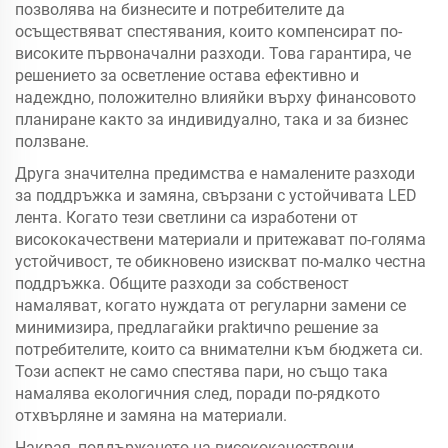
позволява на бизнесите и потребителите да
осъществяват спестявания, които компенсират по-
високите първоначални разходи. Това гарантира, че
решението за осветление остава ефективно и
надеждно, положително влияйки върху финансовото
планиране както за индивидуално, така и за бизнес
ползване.
Друга значителна предимства е намалените разходи
за поддръжка и замяна, свързани с устойчивата LED
лента. Когато тези светлини са изработени от
висококачествени материали и притежават по-голяма
устойчивост, те обикновено изискват по-малко честна
поддръжка. Общите разходи за собственост
намаляват, когато нуждата от регуларни замени се
минимизира, предлагайки praktичno решение за
потребителите, които са внимателни към бюджета си.
Този аспект не само спестява пари, но също така
намалява екологичния след, поради по-рядкото
отхвърляне и замяна на материали.
Накрая, поддържането на висококачествени,