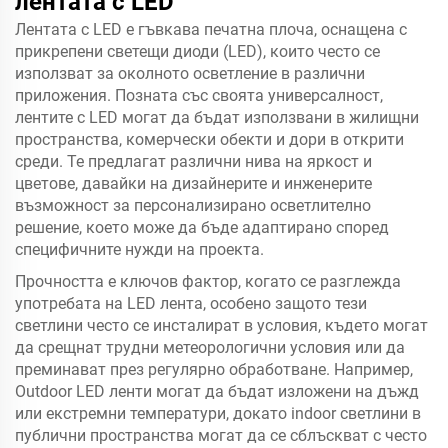
лентата с LED
Лентата с LED е гъвкава печатна плоча, оснащена с
прикрепени светещи диоди (LED), които често се
използват за околното осветление в различни
приложения. Позната със своята универсалност,
лентите с LED могат да бъдат използвани в жилищни
пространства, комерчески обекти и дори в открити
среди. Те предлагат различни нива на яркост и
цветове, давайки на дизайнерите и инженерите
възможност за персонализирано осветлително
решение, което може да бъде адаптирано според
специфичните нужди на проекта.
Прочността е ключов фактор, когато се разглежда
употребата на LED лента, особено защото тези
светлини често се инсталират в условия, където могат
да срещнат трудни метеорологични условия или да
преминават през регулярно обработване. Например,
Outdoor LED ленти могат да бъдат изложени на дъжд
или екстремни температури, докато indoor светлини в
публични пространства могат да се сблъскват с често