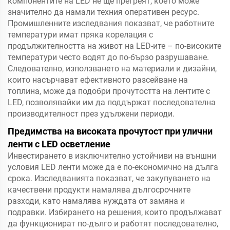
компонентите на LED не ще прегреят, което може
значително да намали техния оперативен ресурс.
Промишленните изследвания показват, че работните
температури имат пряка корелация с
продължителността на живот на LED-ите – по-високите
температури често водят до по-бързо разрушаване.
Следователно, използването на материали и дизайни,
които насърчават ефективното разсейване на
топлина, може да подобри прочутостта на лентите с
LED, позволявайки им да поддържат последователна
производителност през удължени периоди.
Предимства на високата прочутост при улични
ленти с LED осветление
Инвестирането в изключително устойчиви на външни
условия LED ленти може да е по-економично на дълга
срока. Изследванията показват, че закупуването на
качествени продукти намалява дългосрочните
разходи, като намалява нуждата от замяна и
подравки. Избирането на решения, които продължават
да функционират по-дълго и работят последователно,