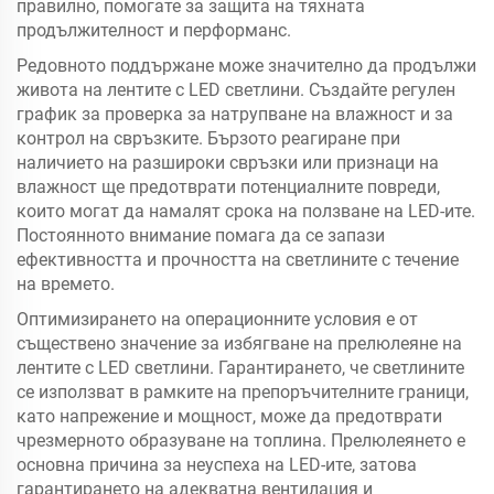
правилно, помогате за защита на тяхната
продължителност и перформанс.
Редовното поддържане може значително да продължи
живота на лентите с LED светлини. Създайте регулен
график за проверка за натрупване на влажност и за
контрол на свръзките. Бързото реагиране при
наличието на разшироки свръзки или признаци на
влажност ще предотврати потенциалните повреди,
които могат да намалят срока на ползване на LED-ите.
Постоянното внимание помага да се запази
ефективността и прочността на светлините с течение
на времето.
Оптимизирането на операционните условия е от
съществено значение за избягване на прелюлеяне на
лентите с LED светлини. Гарантирането, че светлините
се използват в рамките на препоръчителните граници,
като напрежение и мощност, може да предотврати
чрезмерното образуване на топлина. Прелюлеянето е
основна причина за неуспеха на LED-ите, затова
гарантирането на адекватна вентилация и