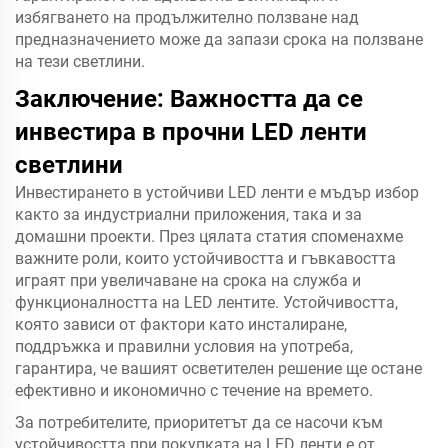
избягването на продължително ползване над
предназначението може да запази срока на ползване
на тези светлини.
Заключение: Важността да се
инвестира в прочни LED ленти
светлини
Инвестирането в устойчиви LED ленти е мъдър избор
както за индустриални приложения, така и за
домашни проекти. През цялата статия споменахме
важните роли, които устойчивостта и гъвкавостта
играят при увеличаване на срока на служба и
функционалността на LED лентите. Устойчивостта,
която зависи от фактори като инсталиране,
поддръжка и правилни условия на употреба,
гарантира, че вашият осветителен решение ще остане
ефективно и икономично с течение на времето.
За потребителите, приоритетът да се насочи към
устойчивостта при покупката на LED ленти е от