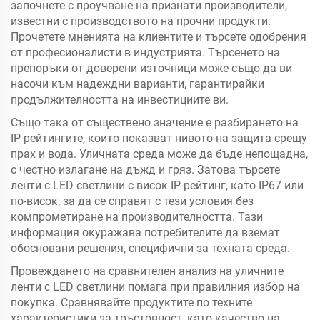
започнете с проучване на признати производители,
известни с производството на прочни продукти.
Прочетете мненията на клиентите и търсете одобрения
от професионалисти в индустрията. Търсенето на
препоръки от доверени източници може също да ви
насочи към надеждни варианти, гарантирайки
продължителността на инвестициите ви.
Също така от съществено значение е разбирането на
IP рейтингите, които показват нивото на защита срещу
прах и вода. Уличната среда може да бъде непощадна,
с честно излагане на дъжд и гряз. Затова търсете
ленти с LED светлини с висок IP рейтинг, като IP67 или
по-висок, за да се справят с тези условия без
компрометиране на производителността. Тази
информация окуражава потребителите да вземат
обосновани решения, специфични за техната среда.
Провеждането на сравнителен анализ на уличните
ленти с LED светлини помага при правилния избор на
покупка. Сравнявайте продуктите по техните
характеристики за тръстовност, като качество на