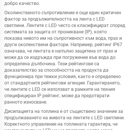
добро качество.
Околинственото съпротивление е още един критичен
фактор за продължителността на лента с LED
светлини. Лентите с LED често се класифицират според
системата за защита от проникване (IP), която
показва нивото им на съпротивност към вода, прах и
други околенствени фактори. Например, рейтинг IP67
означава, че лентата е напълно защитена от прах и
може да се издръжда при погружение във вода до
определена дълбочина. Тези рейтингове са
доказателство за способността на продукта да
функционира при тежки условия, както е определено
от стандартните рейтингови агенции. Гарантирането,
че лентите с LED се използват в рамките на техния
специфициран IP рейтинг, може да предотврати
ранното износване.
Дисипацията на топлина е от съществено значение за
продължаването на живота на лентите с LED светлини.
Коректното управление на топлината гарантира, че