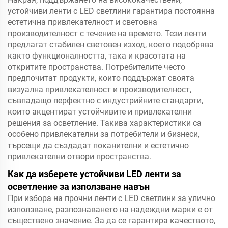
устойчиви ленти с LED светлини гарантира постоянна
естетична привлекателност и световна
производителност с течение на времето. Тези ленти
предлагат стабилен световен изход, което подобрява
както функционалността, така и красотата на
откритите пространства. Потребителите често
предпочитат продукти, които поддържат своята
визуална привлекателност и производителност,
съвпадащо перфектно с индустрийните стандарти,
които акцентират устойчивите и привлекателни
решения за осветление. Такива характеристики са
особено привлекателни за потребители и бизнеси,
търсещи да създадат поканителни и естетично
привлекателни отвори пространства.
Как да изберете устойчиви LED ленти за
осветление за използване навън
При избора на прочни ленти с LED светлини за улично
използване, разпознаването на надеждни марки е от
съществено значение. За да се гарантира качеството,