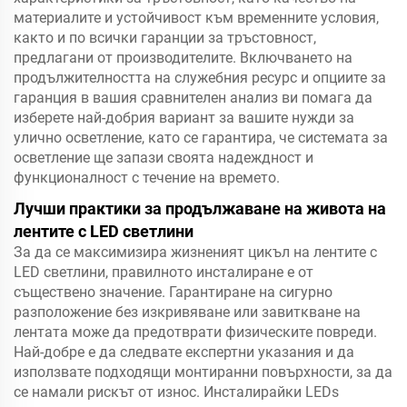
материалите и устойчивост към временните условия,
както и по всички гаранции за тръстовност,
предлагани от производителите. Включването на
продължителността на служебния ресурс и опциите за
гаранция в вашия сравнителен анализ ви помага да
изберете най-добрия вариант за вашите нужди за
улично осветление, като се гарантира, че системата за
осветление ще запази своята надеждност и
функционалност с течение на времето.
Лучши практики за продължаване на живота на
лентите с LED светлини
За да се максимизира жизненият цикъл на лентите с
LED светлини, правилното инсталиране е от
съществено значение. Гарантиране на сигурно
разположение без изкривяване или завиткване на
лентата може да предотврати физическите повреди.
Най-добре е да следвате експертни указания и да
използвате подходящи монтиранни повърхности, за да
се намали рискът от износ. Инсталирайки LEDs