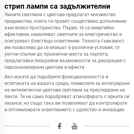
стрип лампи са задължителни
Умните светлини с цветове предлагат множество
предимства, които ги правят съществено допълнение
към всяко пространство. Първо, те са енергийно
ефективни, намаляват сметките за електричество и
осигуряват блестящо осветление. Тяхната гъвкавост
им позволява да се впишат в различни условия, от
уютни спални до празнични места за партита,
предлагайки безкрайни възможности за декорация с
персонализирани цветове и ефекти.
Ако искате да подобрите функционалността и
естетиката на вашата среда, помислете за интегриране
на интелигентни цветови светлини за преследване на
ленти. Те не само подобряват атмосферата с ярките си
нюанси, но също така ви позволяват да контролирате
и оптимизирате осветлението с удобство и иновации.