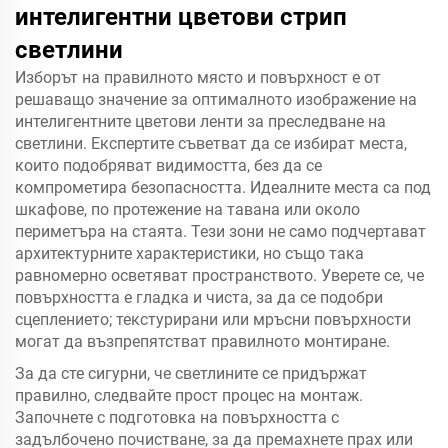
интелигентни цветови стрип
светлини
Изборът на правилното място и повърхност е от
решаващо значение за оптималното изображение на
интелигентните цветови ленти за преследване на
светлини. Експертите съветват да се избират места,
които подобряват видимостта, без да се
компрометира безопасността. Идеалните места са под
шкафове, по протежение на тавана или около
периметъра на стаята. Тези зони не само подчертават
архитектурните характеристики, но също така
равномерно осветяват пространството. Уверете се, че
повърхността е гладка и чиста, за да се подобри
сцеплението; текстурирани или мръсни повърхности
могат да възпрепятстват правилното монтиране.
За да сте сигурни, че светлините се придържат
правилно, следвайте прост процес на монтаж.
Започнете с подготовка на повърхността с
задълбочено почистване, за да премахнете прах или