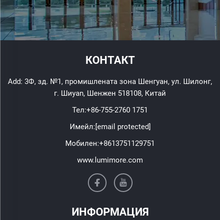
КОНТАКТ
Add: 3Ф, зд. №1, промишлената зона Шенгуан, ул. Шилонг,
г. Шиyan, Шенжен 518108, Китай
Тел:
+86-755-2760 1751
Имейл:
[email protected]
Мобилен:
+8613751129751
www.lumimore.com
ИНФОРМАЦИЯ