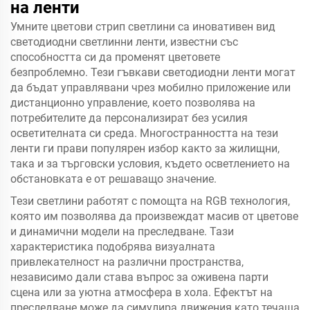
на ленти
Умните цветови стрип светлини са иновативен вид
светодиодни светлинни ленти, известни със
способността си да променят цветовете
безпроблемно. Тези гъвкави светодиодни ленти могат
да бъдат управлявани чрез мобилно приложение или
дистанционно управление, което позволява на
потребителите да персонализират без усилия
осветителната си среда. Многостранността на тези
ленти ги прави популярен избор както за жилищни,
така и за търговски условия, където осветлението на
обстановката е от решаващо значение.
Тези светлини работят с помощта на RGB технология,
която им позволява да произвеждат масив от цветове
и динамични модели на преследване. Тази
характеристика подобрява визуалната
привлекателност на различни пространства,
независимо дали става въпрос за оживена парти
сцена или за уютна атмосфера в хола. Ефектът на
преследване може да симулира движения като течаща