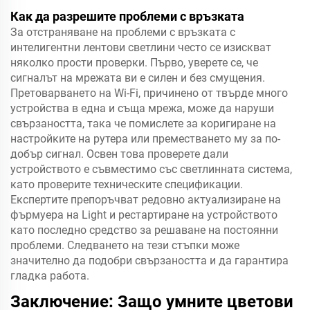
Как да разрешите проблеми с връзката
За отстраняване на проблеми с връзката с
интелигентни лентови светлини често се изискват
няколко прости проверки. Първо, уверете се, че
сигналът на мрежата ви е силен и без смущения.
Претоварването на Wi-Fi, причинено от твърде много
устройства в една и съща мрежа, може да наруши
свързаността, така че помислете за коригиране на
настройките на рутера или преместването му за по-
добър сигнал. Освен това проверете дали
устройството е съвместимо със светлинната система,
като проверите техническите спецификации.
Експертите препоръчват редовно актуализиране на
фърмуера на Light и рестартиране на устройството
като последно средство за решаване на постоянни
проблеми. Следването на тези стъпки може
значително да подобри свързаността и да гарантира
гладка работа.
Заключение: Защо умните цветови