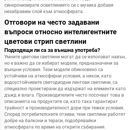
синхронизирате осветлението си с музика добавя
незабравим слой към атмосферата.
Отговори на често задавани
въпроси относно интелигентните
цветови стрип светлини
Подходящи ли са за външна употреба?
Умните цветови светлини могат да се използват навън,
но е важно да се избират модели, предназначени за
външни условия. Тези модели обикновено са
устойчиви на атмосферни условия, а някои, като
водоустойчивите светодиодни лентови светлини, са
специално проектирани да издържат на елементи като
дъжд и влага. Производителите често посочват това в
описанията на продуктите си, като така гарантират
трайност и производителност дори при тежки условия.
Според потребителските отзиви, тези светлини работят
добре на балкони и тераси, подобрявайки
атмосферата по време на открити събирания.