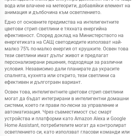
вода или влачене на метеорити, добавяйки елемент на
анимация и дълбочина към осветлението.
Едно от основните предимства на интелигентните
цветови стрип светлини е тяхната енергийна
ефективност. Според доклад на Министерството на
енергетиката на САЩ светодиодите използват най-
малко 75% по-малко енергия от крушките. Освен това
тези светлини имат дълъг живот и предлагат
персонализирани решения, подходящи за различни
условия. Независимо дали планирате да украсите
спалнята, кухнята или открито, тези светлини са
ефективен и дълготраен вариант.
Освен това, интелигентните цветови стрип светлини
могат да бъдат интегрирани в интелигентни домашни
системи, което ги прави по-лесни за управление и
автоматизация. Чрез съвместимост със смарт
устройства и платформи като Amazon Alexa и Google
Home Assistant, потребителите могат да контролират
осветлението си, като използват гласови команди или