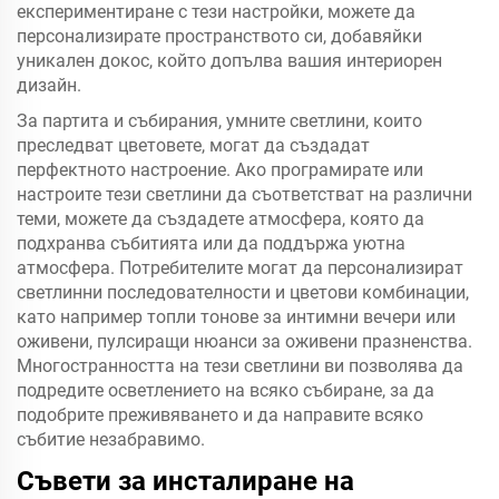
експериментиране с тези настройки, можете да
персонализирате пространството си, добавяйки
уникален докос, който допълва вашия интериорен
дизайн.
За партита и събирания, умните светлини, които
преследват цветовете, могат да създадат
перфектното настроение. Ако програмирате или
настроите тези светлини да съответстват на различни
теми, можете да създадете атмосфера, която да
подхранва събитията или да поддържа уютна
атмосфера. Потребителите могат да персонализират
светлинни последователности и цветови комбинации,
като например топли тонове за интимни вечери или
оживени, пулсиращи нюанси за оживени празненства.
Многостранността на тези светлини ви позволява да
подредите осветлението на всяко събиране, за да
подобрите преживяването и да направите всяко
събитие незабравимо.
Съвети за инсталиране на