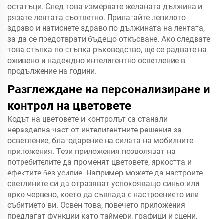
остатъци. След това измервате желаната дължина и
рязате лентата съответно. Прилагайте лепилото
здраво и натиснете здраво по дължината на лентата,
за да се предотврати бъдещо откъсване. Ако следвате
това стъпка по стъпка ръководство, ще се радвате на
оживено и надеждно интелигентно осветление в
продължение на години.
Разглеждане на персонализиране и
контрол на цветовете
Кодът на цветовете и контролът са станали
неразделна част от интелигентните решения за
осветление, благодарение на силата на мобилните
приложения. Тези приложения позволяват на
потребителите да променят цветовете, яркостта и
ефектите без усилие. Например можете да настроите
светлините си да отразяват успокояващо синьо или
ярко червено, което да съвпада с настроението или
събитието ви. Освен това, повечето приложения
предлагат функции като таймери, графици и сцени,