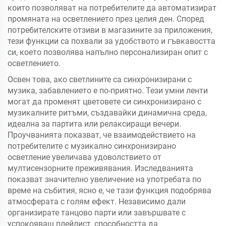
които позволяват на потребителите да автоматизират
промяната на осветлението през целия ден. Според
потребителските отзиви в магазините за приложения,
тези функции са похвали за удобството и гъвкавостта
си, което позволява напълно персонализиран опит с
осветлението.
Освен това, ако светлините са синхронизирани с
музика, забавлението е по-приятно. Тези умни ленти
могат да променят цветовете си синхронизирано с
музикалните ритъми, създавайки динамична среда,
идеална за партита или релаксиращи вечери.
Проучванията показват, че взаимодействието на
потребителите с музикално синхронизирано
осветление увеличава удоволствието от
мултисензорните преживявания. Изследванията
показват значително увеличение на употребата по
време на събития, ясно е, че тази функция подобрява
атмосферата с голям ефект. Независимо дали
организирате танцово парти или завършвате с
успокояващ плейлист, способността да