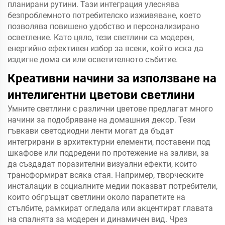
планирани рутини. Тази интеграция улеснява
безпроблемното потребителско изживяване, което
позволява повишено удобство и персонализирано
осветление. Като цяло, тези светлини са модерен,
енергийно ефективен избор за всеки, който иска да
издигне дома си или осветителното събитие.
Креативни начини за използване на
интелигентни цветови светлини
Умните светлини с различни цветове предлагат много
начини за подобряване на домашния декор. Тези
гъвкави светодиодни ленти могат да бъдат
интегрирани в архитектурни елементи, поставени под
шкафове или подредени по протежение на заливи, за
да създадат поразителни визуални ефекти, които
трансформират всяка стая. Например, творческите
инсталации в социалните медии показват потребители,
които обгръщат светлини около парапетите на
стълбите, рамкират огледала или акцентират главата
на спалнята за модерен и динамичен вид. Чрез