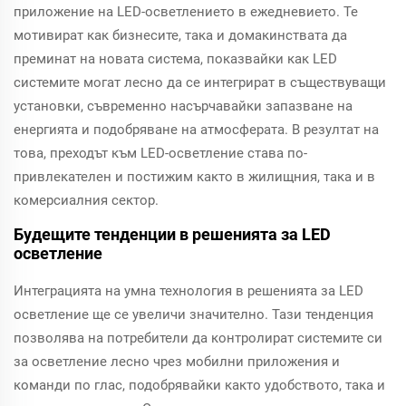
приложение на LED-осветлението в ежедневието. Те
мотивират как бизнесите, така и домакинствата да
преминат на новата система, показвайки как LED
системите могат лесно да се интегрират в съществуващи
установки, съвременно насърчавайки запазване на
енергията и подобряване на атмосферата. В резултат на
това, преходът към LED-осветление става по-
привлекателен и постижим както в жилищния, така и в
комерсиалния сектор.
Будещите тенденции в решенията за LED
осветление
Интеграцията на умна технология в решенията за LED
осветление ще се увеличи значително. Тази тенденция
позволява на потребители да контролират системите си
за осветление лесно чрез мобилни приложения и
команди по глас, подобрявайки както удобството, така и