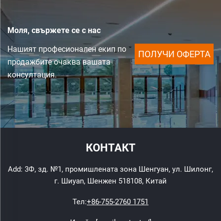
Моля, свържете се с нас
Нашият професионален екип по
ПОЛУЧИ ОФЕРТА
продажбите очаква вашата
консултация.
КОНТАКТ
Add: 3Ф, зд. №1, промишлената зона Шенгуан, ул. Шилонг,
г. Шиyan, Шенжен 518108, Китай
Тел:
+86-755-2760 1751