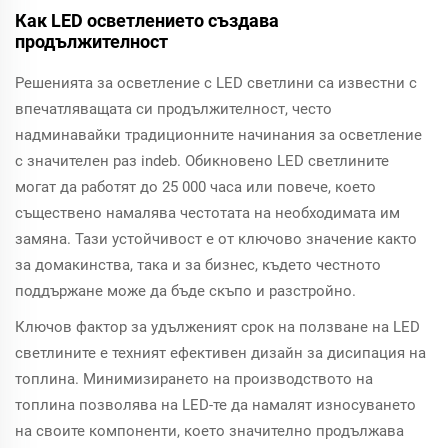
Как LED осветлението създава
продължителност
Решенията за осветление с LED светлини са известни с
впечатляващата си продължителност, често
надминавайки традиционните начинания за осветление
с значителен раз indeb. Обикновено LED светлините
могат да работят до 25 000 часа или повече, което
съществено намалява честотата на необходимата им
замяна. Тази устойчивост е от ключово значение както
за домакинства, така и за бизнес, където честното
поддържане може да бъде скъпо и разстройно.
Ключов фактор за удълженият срок на ползване на LED
светлините е техният ефективен дизайн за дисипация на
топлина. Минимизирането на производството на
топлина позволява на LED-те да намалят износуването
на своите компоненти, което значително продължава