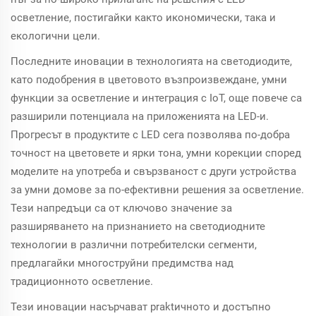
осветление, постигайки както икономически, така и
екологични цели.
Последните иновации в технологията на светодиодите,
като подобрения в цветовото възпроизвеждане, умни
функции за осветление и интеграция с IoT, още повече са
разширили потенциала на приложенията на LED-и.
Прогресът в продуктите с LED сега позволява по-добра
точност на цветовете и ярки тона, умни корекции според
моделите на употреба и свързваност с други устройства
за умни домове за по-ефективни решения за осветление.
Тези напредъци са от ключово значение за
разширяването на признанието на светодиодните
технологии в различни потребителски сегменти,
предлагайки многоструйни предимства над
традиционното осветление.
Тези иновации насърчават praktичното и достъпно