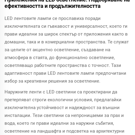
ефективността и продължителността
LED лентовите лампи се прославиха поради
изключителната си гъвкавост и универсалност, което ги
прави идеални за широк спектър от приложения както в
домашни, така и в комерциални пространства. Те служат
за целите от акцентно осветление, създаване на
атмосфера в стаята, до функционално осветление,
осветляващо работните пространства с точност. Тази
адаптивност прави LED лентовите лампи предпочитани
избор за креативни решения за осветление.
Наружните ленти с LED светлини са проектирани да
претерпяват строги екологични условия, предлагайки
изключителна устойчивост и надеждност за външни
инсталации. Тези светлини са непроницаеми за прах и
вода, което ги прави идеални за наружни събития,
осветление на ландшафта и подсветка на архитектурни