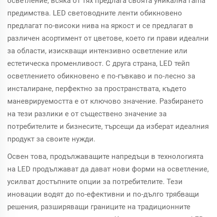
осветление, всяка от тях предлага своята уникална гama
предимства. LED световодните ленти обикновено
предлагат по-високи нива на яркост и се предлагат в
различен асортимент от цветове, което ги прави идеални
за области, изискващи интензивно осветление или
естетическа променливост. С друга страна, LED тейп
осветлението обикновено е по-гъвкаво и по-лесно за
инсталиране, перфектно за пространствата, където
маневрируемостта е от ключово значение. Разбирането
на тези разлики е от съществено значение за
потребителите и бизнесите, търсещи да изберат идеалния
продукт за своите нужди.
Освен това, продължаващите напредъци в технологията
на LED продължават да дават нови форми на осветление,
усилват достъпните опции за потребителите. Тези
иновации водят до по-ефективни и по-дълго трябващи
решения, разширяващи границите на традиционните