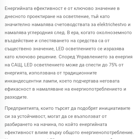
Енергийната ефективност е от ключово значение в
днесното проектиране на осветление, тъй като
значително намалява счетоводствата за elektrichestvo и
намалява углеродния след. В ера, когато околноземното
въздействие и спестяването на средства са от
съществено значение, LED осветлението се изразява
като ключово решение. Според Управлението за енергия
на САЩ, LED осветлението може да спести до 75% от
енергията, използвана от традиционните
инкандесцентни лампи, което подчертава неговата
ефикасност в намаляване на енергиопотреблението и
разходите.
Предприятията, които търсят да подобрят инициативите
си за устойчивост, могат да се възползват от
разбирането на начина, по който енергийната
ефективност влияе върху общото енергиенопотребление.