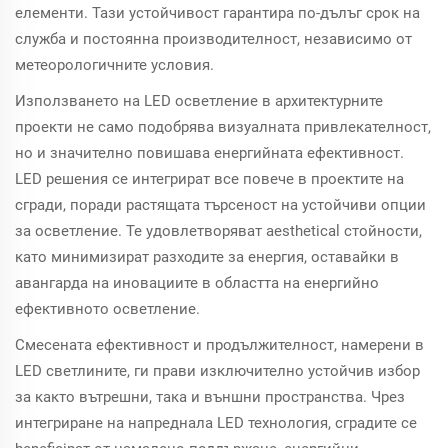
елементи. Тази устойчивост гарантира по-дълъг срок на
служба и постоянна производителност, независимо от
метеорологичните условия.
Използването на LED осветление в архитектурните
проекти не само подобрява визуалната привлекателност,
но и значително повишава енергийната ефективност.
LED решения се интегрират все повече в проектите на
сгради, поради растящата търсеност на устойчиви опции
за осветление. Те удовлетворяват aesthetical стойности,
като минимизират разходите за енергия, оставайки в
авангарда на иновациите в областта на енергийно
ефективното осветление.
Смесената ефективност и продължителност, намерени в
LED светлините, ги прави изключително устойчив избор
за както вътрешни, така и външни пространства. Чрез
интегриране на напреднала LED технология, сградите се