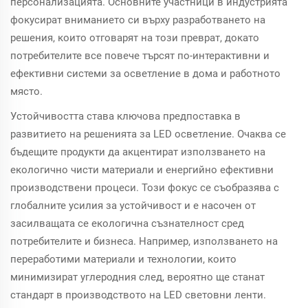
персонализацията. Основните участници в индустрията
фокусират вниманието си върху разработването на
решения, които отговарят на този преврат, докато
потребителите все повече търсят по-интерактивни и
ефективни системи за осветление в дома и работното
място.
Устойчивостта става ключова предпоставка в
развитието на решенията за LED осветление. Очаква се
бъдещите продукти да акцентират използването на
екологично чисти материали и енергийно ефективни
производствени процеси. Този фокус се съобразява с
глобалните усилия за устойчивост и е насочен от
засилващата се екологична съзнателност сред
потребителите и бизнеса. Например, използването на
переработими материали и технологии, които
минимизират углеродния след, вероятно ще станат
стандарт в производството на LED световни ленти.