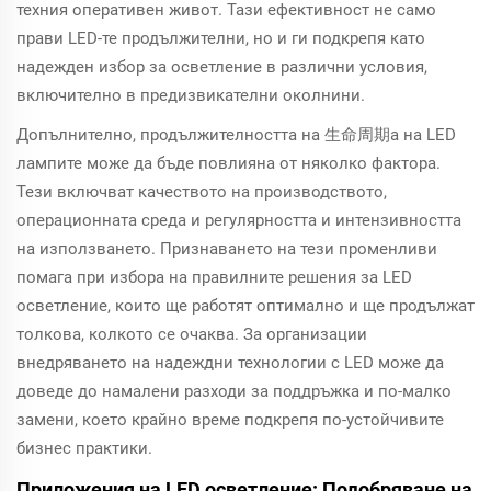
техния оперативен живот. Тази ефективност не само
прави LED-те продължителни, но и ги подкрепя като
надежден избор за осветление в различни условия,
включително в предизвикателни околнини.
Допълнително, продължителността на 生命周期а на LED
лампите може да бъде повлияна от няколко фактора.
Тези включват качеството на производството,
операционната среда и регулярността и интензивността
на използването. Признаването на тези променливи
помага при избора на правилните решения за LED
осветление, които ще работят оптимално и ще продължат
толкова, колкото се очаква. За организации
внедряването на надеждни технологии с LED може да
доведе до намалени разходи за поддръжка и по-малко
замени, което крайно време подкрепя по-устойчивите
бизнес практики.
Приложения на LED осветление: Подобряване на