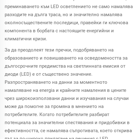
преминаването към LED осветлението не само намалява
разходите на дълга траса, но и значително намалява
околносъществените последици, правейки ги ключова
компонента в борбата с настоящите енергийни и
климатични кризи.
За да преодолеят тези пречки, подобряването на
образованието и повишаването на осведомеността за
дългосрочните предимства на светлинната емисия от
диоди (LED) е от съществено значение.
Разпространяването на данни за моментното
намаляване на energia и крайните намаления в цените
чрез широкоизползвани данни и изучавания на случаи
може да помогне за промяна в мнението на
потребителите. Когато потребителите разбират
потенциала за значителни спестявания и придобивки в
ефективността, се намалява съпротивата, което открива
път за по-широко прилагане на решения с LED