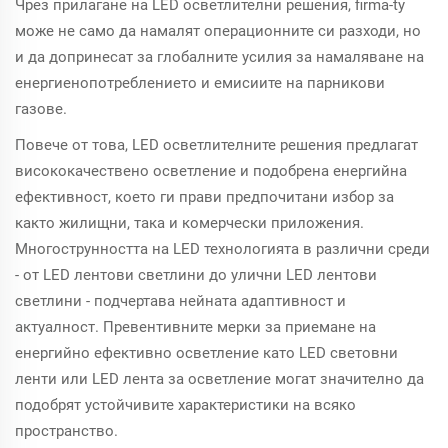
Чрез прилагане на LED осветлителни решения, firma-ty
може не само да намалят операционните си разходи, но
и да допринесат за глобалните усилия за намаляване на
енергиенопотреблението и емисиите на парникови
газове.
Повече от това, LED осветлителните решения предлагат
висококачествено осветление и подобрена енергийна
ефективност, което ги прави предпочитани избор за
както жилищни, така и комерчески приложения.
Многострунността на LED технологията в различни среди
- от LED лентови светлини до улични LED лентови
светлини - подчертава нейната адаптивност и
актуалност. Превентивните мерки за приемане на
енергийно ефективно осветление като LED световни
ленти или LED лента за осветление могат значително да
подобрят устойчивите характеристики на всяко
пространство.