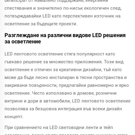
beneficiрат от намалено поддържане, енергийни
спестявания и значително по-нисък екологичен след,
потвърждавайки LED като перспективен източник на
осветление за бъдещите проекти.
Разглеждане на различни видове LED решения
за осветление
LED лентовото осветление стяга популярност като
гъвкаво решение за множество приложения. Този вид
осветление е отличен за креативни дизайни, тъй като
може да бъде лесно инсталиран в тясни пространства и
закривани повърхности, предлагайки равномерно и ярко
осветление. Често използвано в домове, рознични
витрини и дори в автомобили, LED лентовото осветление
позволява за безшовна интеграция във всеки дизайн
концепт.
При сравнението на LED световодни ленти и тейп