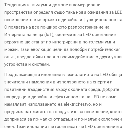
Тенденцията към умни домове и комерциални
пространства определя също така нови ожидания за LED
осветлението във връзка с дизайна и функционалността.
С появата на все по-широкото разпространение на
Интернета на неща (IoT), системите за LED осветление
вероятно ще станат по-интегрирани в по-големи умни
мрежи. Тази еволюция цели да подобри потребителския
опыт, предлагайки плавно взаимодействие с други умни
устройства и системи.
Продължаващата иновация в технологията на LED обеща
значителни намаления в използването на енергия и
позитивни въздействия върху околната среда. Добрите
напредъци в дизайна и ефективността на LED не само
намаляват използването на elektrichestvo, но и
продължават живота на продуктите за осветление, което
допринася за по-малко отпадъци и по-малък екологичен
след. Тези иновации ще гарантират, че LED осветлението