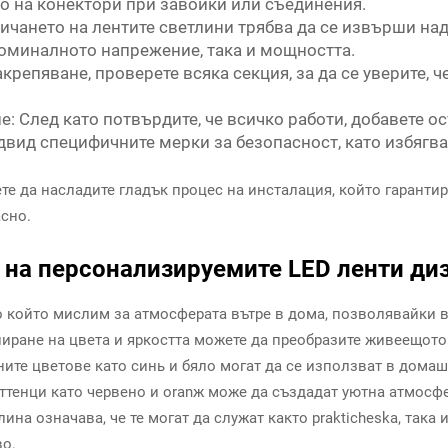
о на конектори при завойки или съединения.
сичането на лентите светлини трябва да се извърши н
 номиналното напрежение, така и мощността.
крепяване, проверете всяка секция, за да се уверите, 
: След като потвърдите, че всичко работи, добавете о
двид специфичните мерки за безопасност, като избягва
те да насладите гладък процес на инсталация, който гарантир
сно.
на персонализируемите LED ленти ди
о който мислим за атмосферата вътре в дома, позволявайки 
лиране на цвета и яркостта можете да преобразите живеещото 
ните цветове като синь и бяло могат да се използват в дома
оттенци като червено и oranж може да създадат уютна атмосфе
на означава, че те могат да служат както prakticheska, така
во.