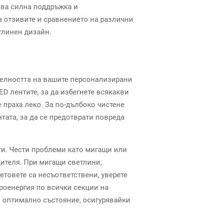
рява силна поддръжка и
а отзивите и сравнението на различни
тлинен дизайн.
елността на вашите персонализирани
ED лентите, за да избегнете всякакви
 праха леко. За по-дълбоко чистене
тата, за да се предотврати повреда
ти. Чести проблеми като мигащи или
дителя. При мигащи светлини,
етовете са несъответствени, уверете
троенергия по всички секции на
 в оптимално състояние, осигурявайки