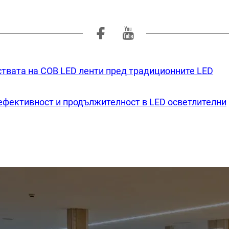
вата на COB LED ленти пред традиционните LED
ефективност и продължителност в LED осветлителни