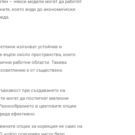
нтен – някои модели могат да работят
ените, което води до икономически
реда.
ветлини излъчват устойчив и
е върти около пространства, които
фични работни области. Такива
 осветление е от съществено
гъвкавост при създаването на
нти могат да постигнат милиони
 Разнообразието в цветовите опции
среда ефективно.
двинати опции за корекция не само на
D, който осигурява чисто бяло