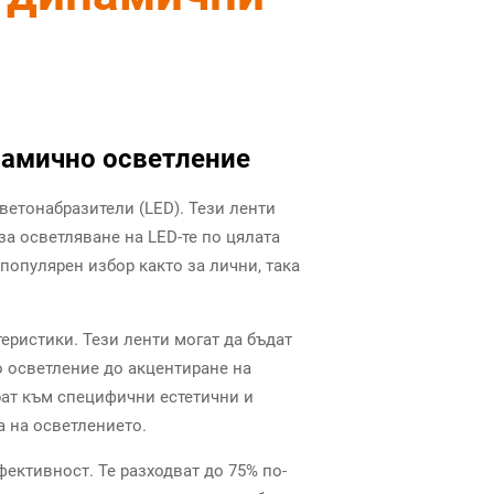
намично осветление
ветонабразители (LED). Тези ленти
за осветляване на LED-те по цялата
популярен избор както за лични, така
еристики. Тези ленти могат да бъдат
 осветление до акцентиране на
рат към специфични естетични и
 на осветлението.
ективност. Те разходват до 75% по-