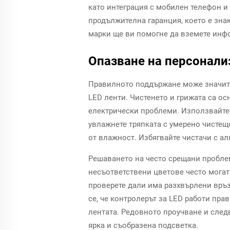
като интеграция с мобилен телефон и 
продължителна гаранция, което е зна
марки ще ви помогне да вземете инфо
Опазване на персонали
Правилното поддържане може значите
LED ленти. Чистенето и грижата са ос
електрически проблеми. Използвайте м
увлажнете тряпката с умерено чистещо
от влажност. Избягвайте чистачи с ал
Решаването на често срещани пробле
несъответствени цветове често могат
проверете дали има разхвърлени връзк
се, че контролерът за LED работи пр
лентата. Редовното проучване и следв
ярка и съобразена подсветка.