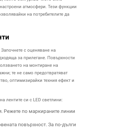
днастроени атмосфери. Тези функции
озволявайки на потребителите да
нти
 Започнете с оценяване на
подходяща за прилегане. Повърхности
зползването на монтиране на
ажни; те не само предотвратяват
ство, оптимизирайки техния ефект и
на лентите си с LED светлини:
я. Режете по маркираните линии
овената повърхност. За по-дълги