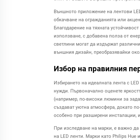
Външното приложение на лентови LED 
обкачване на огражданията или акцент
Благодарение на тяхната устойчивост
използване, с добавена полза от ене
светлини могат да издържат различни
външния дизайн, преобразявайки окол
Избор на правилния пе
Избирането на идеалната лента с LED
нужди. Първоначално оценете яркостт
(например, по-високи люмини за зада
създават уютна атмосфера, докато по
особено при разширени инсталации, и 
При изследване на марки, е важно да
на LED ленти. Марки като Philips Hue