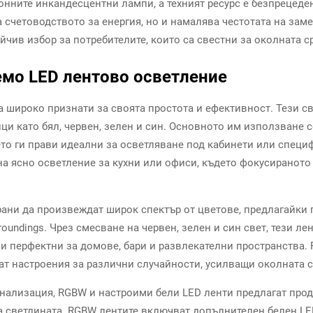
онните инкандесцентни лампи, а техният ресурс е безпрецеде
а счетоводството за енергия, но и намалява честотата на зам
ойчив избор за потребителите, които са свестни за околната с
мо LED лентово осветление
а широко признати за своята простота и ефективност. Тези с
ци като бял, червен, зелен и син. Основното им използване с
то ги прави идеални за осветляване под кабинети или специ
а ясно осветление за кухни или офиси, където фокусираното
рани да произвеждат широк спектър от цветове, предлагайки 
undings. Чрез смесване на червен, зелен и син свет, тези ле
ви перфектни за домове, бари и развлекателни пространства.
ат настроения за различни случайности, усилващи околната 
сонализация, RGBW и настроими бели LED ленти предлагат про
на светлината. RGBW лентите включват допълнителен белен LE