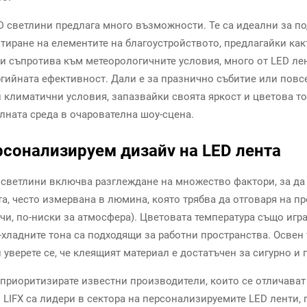
светлини предлага много възможности. Те са идеални за под
иране на елементите на благоустройството, предлагайки какт
 и съпротива към метеорологичните условия, много от LED л
ргийната ефективност. Дали е за празнично събитие или пов
 климатични условия, запазвайки своята яркост и цветова т
ната среда в очарователна шоу-сцена.
рсонализируем дизайν на LED лента
 светлини включва разглеждане на множество фактори, за да
а, често измервана в люмина, която трябва да отговаря на п
чи, по-ниски за атмосфера). Цветовата температура също игра
-хладните тона са подходящи за работни пространства. Освен
уверете се, че клеящият материал е достатъчен за сигурно и
 приоритизирате известни производители, които се отличават
 и LIFX са лидери в сектора на персонализируемите LED лент