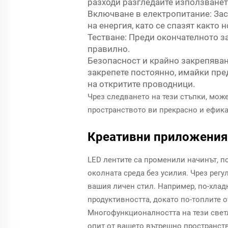
разходи разгледайте използванет
Включване в електропитание: За
на енергия, като се спазят както
Тестване: Преди окончателното за
правилно.
Безопасност и крайно закрепяване
закрепете постоянно, имайки пре
на откритите проводници.
Чрез следването на тези стъпки, може
пространството ви прекрасно и ефика
Креативни приложения 
LED лентите са променили начинът, п
околната среда без усилия. Чрез регу
вашия личен стил. Например, по-хлад
продуктивността, докато по-топлите 
Многофункционалността на тези светли
опит от вашето вътрешно пространст