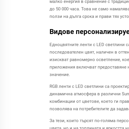
малко енергия в сравнение с традици
до 50 000 часа. Това не само намаляв
ползи на дълга срока и прави тях уст
Видове персонализируе
Едноцвятните ленти с LED светлини с
последователен цвят, наличен в оттен
изискват равномерно осветление, кое
приложения включват предоставяне н
значение.
RGB ленти с LED светлини са проекти
динамична атмосфера в различни Surro
комбинации от цветове, което ги пра
позволява на потребителите да задав
За тези, които търсят по-голяма пер
цвета, но и на топлината и яркостта 