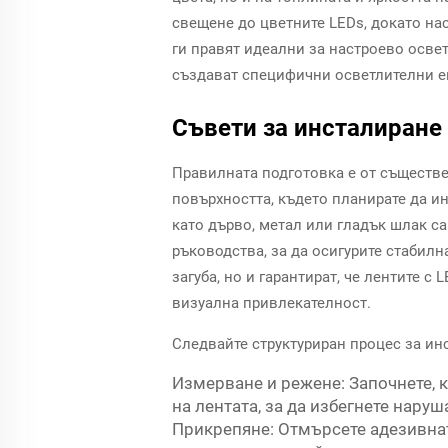
свещене до цветните LEDs, докато на
ги правят идеални за настроево осве
създават специфични осветлителни е
Съвети за инсталиране
Правилната подготовка е от съществе
повърхността, където планирате да инс
като дърво, метал или гладък шлак са
ръководства, за да осигурите стабилн
загуба, но и гарантират, че лентите 
визуална привлекателност.
Следвайте структуриран процес за инс
Измерване и режене: Започнете, 
на лентата, за да избегнете наруш
Прикрепяне: Отмърсете адезивнат