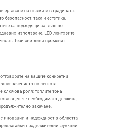
чертаване на пътеките в градината,
о безопасност, така и естетика.
ентите са подходящи за външно
седневно използване, LED лентовите
очност. Тези светлини променят
 отговорите на вашите конкретни
редназначението на лентата
е ключова роля; топлите тона
 това оценете необходимата дължина,
 продължително закачане.
 с иновации и надеждност в областта
и, предлагайки продължителни функции