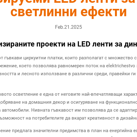
светлинни ефекти
Feb.21.2025
изираните проекти на LED ленти за ди
от гъвкави циркуитни платки, които разполагат с множество с
жение, което позволява равномерен поток на elektrichestvo 
ността и лесното използване в различни среди, правейки ги 
ото осветление е една от неговите най-впечатляващи характ
добряване на домашния декор и осигуряване на функционално
а автомобили. Нивната гъвкавост им позволява да се адапти
зможност на потребителите да вкарат креативност в дизайна
ление предлага значителни предимства в план на енергийна еф