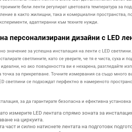
строимите бели ленти регулират цветовата температура за по
тление в както жилищни, така и комерциални пространства, п
ксперименти, адаптиранни към техните нужди.
 на персонализирани дизайни с LED ле
но значение за успешна инсталация на ленти с LED светлини.
талирате светлините, като се уверите, че тя е чиста, суха и 
 идеални, но ако повърхността ви е нехарена, разгледайте и
а точка за прикрепване. Точните измервания са също много в
с LED светлини се подхождат перфектно в намереното простран
талация, за да гарантирате безопасна и ефективна установка 
като измерите LED лентата спрямо зоната за инсталаци
аване на циркуита.
а част и силно натиснете лентата на подготовк подгот