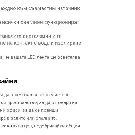
адеждно към съвместим източник
че всички светлини функционират
станалите инсталации и ги
не на контакт с вода и изолиране
а, че вашата LED лента ще осветлява
зайни
ви да променяте настроението и
си пространство, за да отговаря на
шни офиси, за да се повиши
ра в залите или спалните.
 и естетична цел, подобрявайки общия