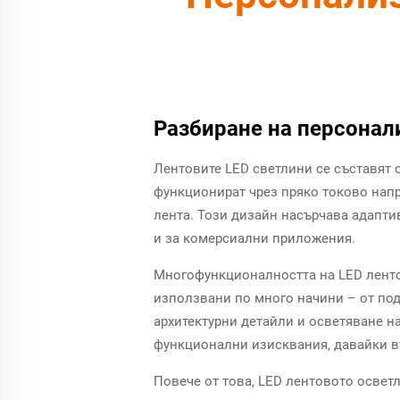
Разбиране на персонал
Лентовите LED светлини се съставят 
функционират чрез пряко токово напре
лента. Този дизайн насърчава адаптив
и за комерсиални приложения.
Многофункционалността на LED лентов
използвани по много начини – от по
архитектурни детайли и осветяване н
функционални изисквания, давайки въ
Повече от това, LED лентовото освет