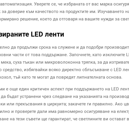
автоматизация. Уверете се, че избраната от вас марка осигу
к за доверие към качеството на продуктите им. Изучаването н
рмирано решение, което да отговаря на вашите нужди за све
зираните LED ленти
лно да продължи срока на служене и да подобри производит
новни части от това поддържане. Започнете, като изключите L
ека, суха тъкан или микроволоконна тряпка, за да изтривате
 средство, избягвайки всяко директно сблъсъкване с LED лен
кохол, тъй като те могат да повредят липнателната основа.
ми е още един критичен аспект при поддържането на LED лен
 да бъдат устранени чрез следване на указанията на произво
и или прекъсвания в циркуита; закачете ги правилно. Ако цв
авилно и проверете дали има равномерно осигуряване на елек
ане на тези съвети ще гарантират, че светлините ви остават