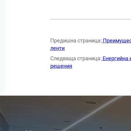
Предишна страница:
Преимущест
ленти
Следваща страница:
Енергийна 
решения