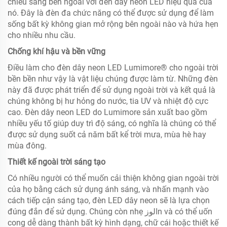
chiếu sáng bên ngoài với đèn dây neon LED hiệu quả của
nó. Đây là đèn đa chức năng có thể được sử dụng để làm
sống bất kỳ không gian mở rộng bên ngoài nào và hứa hẹn
cho nhiều nhu cầu.
Chống khí hậu và bền vững
Điều làm cho đèn dây neon LED Lumimore® cho ngoài trời
bền bền như vậy là vật liệu chúng được làm từ. Những đèn
này đã được phát triển để sử dụng ngoài trời và kết quả là
chúng không bị hư hỏng do nước, tia UV và nhiệt độ cực
cao. Đèn dây neon LED do Lumimore sản xuất bao gồm
nhiều yếu tố giúp duy trì độ sáng, có nghĩa là chúng có thể
được sử dụng suốt cả năm bất kể trời mưa, mùa hè hay
mùa đông.
Thiết kế ngoài trời sáng tạo
Có nhiều người có thể muốn cải thiện không gian ngoài trời
của họ bằng cách sử dụng ánh sáng, và nhấn mạnh vào
cách tiếp cận sáng tạo, đèn LED dây neon sẽ là lựa chọn
đúng đắn để sử dụng. Chúng còn nhẹ الوزn và có thể uốn
cong dễ dàng thành bất kỳ hình dạng, chữ cái hoặc thiết kế