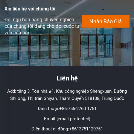
Xin liên hệ với chúng tôi.
Đội ngũ bán hàng chuyên nghiệp
Nhận Báo Giá
của chúng tôi đang chờ đợi cuộc tư
vấn của bạn.
Liên hệ
Add: tầng 3, Tòa nhà #1, Khu công nghiệp Shengxuan, Đường
Shilong, Thị trấn Shiyan, Thâm Quyến 518108, Trung Quốc
Điện thoại:
+86-755-2760 1751
Email:
[email protected]
Điện thoại di động:
+8613751129751