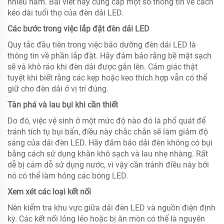
nhiều năm. Bài viết này cung cấp một số thông tin về cách
kéo dài tuổi thọ của đèn dải LED.
Các bước trong việc lắp đặt đèn dải LED
Quy tắc đầu tiên trong việc bảo dưỡng đèn dải LED là
thông tin về phần lắp đặt. Hãy đảm bảo rằng bề mặt sạch
sẽ và khô ráo khi đèn dải được gắn lên. Cảm giác thật
tuyệt khi biết rằng các kẹp hoặc keo thích hợp vẫn có thể
giữ cho đèn dải ở vị trí đúng.
Tàn phá và lau bụi khi cần thiết
Do đó, việc vệ sinh ở một mức độ nào đó là phổ quát để
tránh tích tụ bụi bẩn, điều này chắc chắn sẽ làm giảm độ
sáng của dải đèn LED. Hãy đảm bảo dải đèn không có bụi
bằng cách sử dụng khăn khô sạch và lau nhẹ nhàng. Rất
dễ bị cám dỗ sử dụng nước, vì vậy cần tránh điều này bởi
nó có thể làm hỏng các bóng LED.
Xem xét các loại kết nối
Nên kiểm tra khu vực giữa dải đèn LED và nguồn điện định
kỳ. Các kết nối lỏng lẻo hoặc bị ăn mòn có thể là nguyên