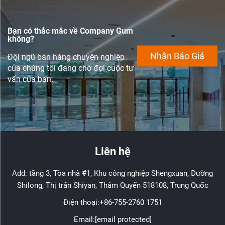
Bạn có thắc mắc về Company Gum
không?
Nhận Báo Giá
Đội ngũ bán hàng chuyên nghiệp
của chúng tôi đang chờ đợi cuộc tư
vấn của bạn.
Liên hệ
Add: tầng 3, Tòa nhà #1, Khu công nghiệp Shengxuan, Đường
Shilong, Thị trấn Shiyan, Thâm Quyến 518108, Trung Quốc
Điện thoại:
+86-755-2760 1751
Email:
[email protected]