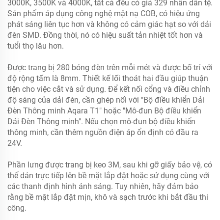
3000K, 3500K và 4000K, tất cả đều có giá 329 nhân dân tệ.
Sản phẩm áp dụng công nghệ mặt nạ COB, có hiệu ứng
phát sáng liên tục hơn và không có cảm giác hạt so với dải
đèn SMD. Đồng thời, nó có hiệu suất tản nhiệt tốt hơn và
tuổi thọ lâu hơn.
Được trang bị 280 bóng đèn trên mỗi mét và được bố trí với
độ rộng tấm là 8mm. Thiết kế lối thoát hai đầu giúp thuận
tiện cho việc cắt và sử dụng. Để kết nối cổng và điều chỉnh
độ sáng của dải đèn, cần ghép nối với "Bộ điều khiển Dải
Đèn Thông minh Aqara T1" hoặc "Mô-đun Bộ điều khiển
Dải Đèn Thông minh". Nếu chọn mô-đun bộ điều khiển
thông minh, cần thêm nguồn điện áp ổn định có đầu ra
24V.
Phần lưng được trang bị keo 3M, sau khi gỡ giấy bảo vệ, có
thể dán trực tiếp lên bề mặt lắp đặt hoặc sử dụng cùng với
các thanh định hình ánh sáng. Tuy nhiên, hãy đảm bảo
rằng bề mặt lắp đặt mịn, khô và sạch trước khi bắt đầu thi
công.