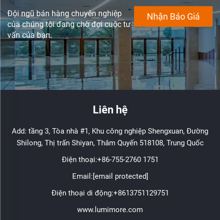
Đội ngũ bán hàng chuyên nghiệp
Nhận Báo Giá
của chúng tôi đang chờ đợi cuộc tư
vấn của bạn.
Liên hệ
Add: tầng 3, Tòa nhà #1, Khu công nghiệp Shengxuan, Đường
Shilong, Thị trấn Shiyan, Thâm Quyến 518108, Trung Quốc
Điện thoại:
+86-755-2760 1751
Email:
[email protected]
Điện thoại di động:
+8613751129751
www.lumimore.com