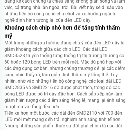
đáng kể cách chúng ta chiếu sáng không gian sống và làm
việc, cả trong nhà lẫn ngoài trời. Bài viết này sẽ đi sâu vào
những tiến bộ công nghệ chủ chốt và xu hướng ngành
nghề định hình tương lai của đèn LED dây.
Khoảng cách chip nhỏ hơn để tăng tính thẩm
mỹ
Một trong những xu hướng đáng chú ý của đèn LED dây là
giảm khoảng cách giữa các chip LED. Các dải LED
SMD3528 truyền thống từng thống trị thị trường thường có
60 hoặc 120 bóng LED trên mỗi mét. Mặc dù phù hợp với
các ứng dụng cơ bản, nhưng chúng thường để lại các điểm
sáng nhìn thấy rõ, làm giảm tính thẩm mỹ tổng thể. Tuy
nhiên, nhờ vào những tiến bộ công nghệ, các loại dải LED
SMD2835 và SMD2216 đã được phát triển, trong đó các
bóng LED được bố trí dày đặc hơn. Cách sắp xếp này làm
giảm hiện tượng các điểm sáng riêng lẻ, mang lại ánh sáng
mượt mà và đồng đều hơn.
Tiến xa hơn một bước, các dải đèn SMD2110 với 700 đèn
LED mỗi mét mang đến trải nghiệm ánh sáng tinh tế hơn.
Nhưng những sản phẩm thực sự đột phá chính là các dải