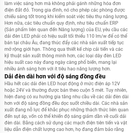
làm việc sáng hơn mà không phải gánh những hóa đơn
điện đắt đỏ. Trong gia đình, nó cho phép các phòng được
chiếu sáng tốt trong khi kiểm soát việc tiêu thụ năng lượng.
Hơn nữa, các tiêu chuẩn quy định, như tiêu chuẩn ERP
(Sản phẩm liên quan đến Năng lượng) của EU, yêu cầu các
dải đèn LED phải có hiệu suất tối thiểu 110 lm/w để có thể
bán tại châu Âu, đang thúc đẩy các nhà sản xuất tiếp tục
mở rộng giới hạn. Thông qua thiết kế chip cải tiến và các
kỹ thuật sản xuất thông minh hơn, các loại dây đèn LED
hiệu suất cao này đang ngày càng phổ biến, mang lại
nhiều ánh sáng hơn với ít tiêu hao năng lượng hơn.
Dải đèn dài hơn với độ sáng đồng đều
Hầu hết các dải đèn LED hoạt động ở mức điện áp 12V
hoặc 24V và thường được bán theo cuộn 5 mét. Tuy nhiên,
hiện đang có xu hướng gia tăng nhu cầu về các dải đèn dài
hơn với độ sáng đồng đều dọc suốt chiều dài. Các nhà sản
xuất đang nỗ lực để khắc phục những thách thức liên quan
đến sụt áp, vốn có thể khiến độ sáng giảm dần về cuối dải
đèn dài. Bằng cách sử dụng các mạch điện tiên tiến và vật
liệu dẫn điện chất lượng cao hơn, họ đang đảm bảo rằng