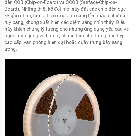
đèn COB (Chip-on-Board) và SCOB (Surface-Chip-on-
Board). Những thiết kế đổi mới này đặt các chip đèn cực
kỳ gần nhau, tạo ra hiệu ứng ánh sáng liền mạch như dải
ruy băng, không xuất hiện các điểm sáng nhìn thấy. Điều
này khiến chúng lý tưởng cho những ứng dụng yêu cầu vẻ
ngoài gọn gàng và tinh tế, chẳng hạn như trong nhà bếp
cao cấp, văn phòng hiện đại hoặc quầy trưng bày sang
trọng.