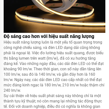
Độ sáng cao hơn với hiệu suất năng lượng
Hiệu suất năng lượng luôn là một yếu tố quan trọng trong
công nghệ chiếu sáng, và đèn LED dạng dải cũng không
phải là ngoại lệ. Việc đo lường hiệu suất quang, được biểu
thị bằng lumen trên watt (lm/w), đã có xu hướng tăng
đáng kể. Vào những ngày đầu, các dải đèn LED có thể đạt
khoảng 90 lm/w. Theo thời gian, con số này dần tăng lên
100 lm/w, sau đó là 140 lm/w, và gần đây hơn là 160
lm/w. Ngày nay, các dải đèn LED cao cấp nhất có thể đạt
mức đáng kinh ngạc là 180 lm/w, 210 lm/w hoặc thậm chí
240 lm/w.
Sự cải thiện về hiệu suất phát sáng này không chỉ là một
thành tựu kỹ thuật; nó còn mang lại những tác động thực
tế. Đối với doanh nghiệp, điều đó có nghĩa là không gian