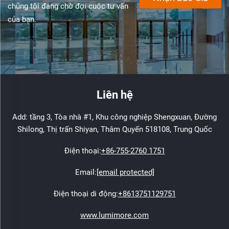
chúng tôi đang chờ đợi cuộc tư vấn
của bạn.
Liên hệ
Add: tầng 3, Tòa nhà #1, Khu công nghiệp Shengxuan, Đường
Shilong, Thị trấn Shiyan, Thâm Quyến 518108, Trung Quốc
Điện thoại:
+86-755-2760 1751
Email:
[email protected]
Điện thoại di động:
+8613751129751
www.lumimore.com