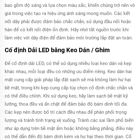
bao gồm độ sáng và lựa chọn màu sắc, khiến chúng trở nên vô
giá trong việc tạo ra hiệu ứng ánh sáng mong muốn. Các kết
nối dây phải được đảm bảo chắc chắn, sử dụng đầu nối hoặc
hàn để có kết nối điện ổn định. Hãy nhớ tắt nguồn trước khi
làm việc với dây điện để đảm bảo môi trường lắp đặt an toàn.
Cố định Dải LED bằng Keo Dán / Ghim
Để cố định dải LED, có thể sử dụng nhiều loại keo dán và kẹp
khác nhau, mỗi loại đều có những ưu điểm riêng. Keo dán hai
mặt cung cấp giải pháp lắp đặt sạch sẽ mà không làm hư hại
bề mặt, trong khi kẹp cung cấp tùy chọn cố định chắc chắn và
có thể điều chỉnh. Khi sử dụng keo, hãy làm sạch bề mặt kỹ
lưỡng, thoa đều và ấn chặt để đảm bảo độ bám dính tối đa.
Các kẹp nên được bố trí cách đều nhau để phân phối trọng
lượng và tránh tình trạng xệ xuống. Tránh các sai lầm phổ biến
như áp dụng trên bề mặt ẩm hoặc không bằng phẳng, điều này
có thể dẫn đến độ bám dính kém và hư hại theo thời gian. Cố