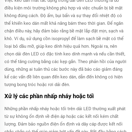
Việc keo dán mất tác dụng trong dải đèn LED thường là do
điều kiện môi trường không phù hợp và việc chuẩn bị bề mặt
không đúng cách. Độ ẩm, bụi bẩn và sự thay đổi nhiệt độ có
thể khiến keo dán mất khả năng bám theo thời gian. Để ngăn
chặn điều này, hãy đảm bảo rằng bề mặt lắp đặt mịn, sạch và
khô. Ví dụ, sử dụng cồn isopropyl để làm sạch bề mặt có thể
loại bỏ dầu mỡ, giúp keo dính hiệu quả hơn. Ngoài ra, nên
chọn dải đèn LED có đặc tính keo dính mạnh và nếu cần thiết,
có thể tăng cường bằng các kẹp gắn. Theo phản hồi của người
dùng, những ai tuân thủ các bước này đã báo cáo giảm đáng
kể các vấn đề liên quan đến keo dán, dẫn đến không có hiện
tượng bong tróc hoặc rơi dải đèn.
Xử lý các phần nhấp nháy hoặc tối
Những phần nhấp nháy hoặc tối trên dải LED thường xuất phát
từ sự không ổn định về điện áp hoặc các kết nối kém chất
lượng. Đảm bảo nguồn điện ổn định và dây cáp được kết nối
chắc chắn có thể giúp giảm bớt vấn đề này. Bắt đầu bằng cách