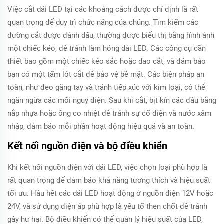
Việc cắt dải LED tại các khoảng cách được chỉ định là rất
quan trọng để duy trì chức năng của chúng. Tìm kiếm các
đường cắt được đánh dấu, thường được biểu thị bằng hình ảnh
một chiếc kéo, để tránh làm hỏng dải LED. Các công cụ cần
thiết bao gồm một chiếc kéo sắc hoặc dao cắt, và đảm bảo
bạn có một tấm lót cắt để bảo vệ bề mặt. Các biện pháp an
toàn, như đeo găng tay và tránh tiếp xúc với kim loại, có thể
ngăn ngừa các mối nguy điện. Sau khi cắt, bịt kín các đầu bằng
nắp nhựa hoặc ống co nhiệt để tránh sự cố điện và nước xâm
nhập, đảm bảo mỗi phần hoạt động hiệu quả và an toàn.
Kết nối nguồn điện và bộ điều khiển
Khi kết nối nguồn điện với dải LED, việc chọn loại phù hợp là
rất quan trọng để đảm bảo khả năng tương thích và hiệu suất
tối ưu. Hầu hết các dải LED hoạt động ở nguồn điện 12V hoặc
24V, và sử dụng điện áp phù hợp là yếu tố then chốt để tránh
gây hư hại. Bộ điều khiển có thể quản lý hiệu suất của LED,