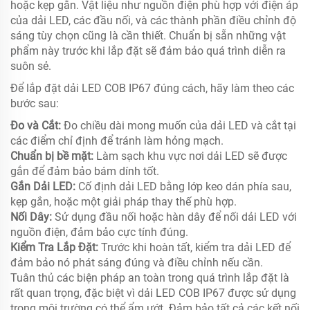
hoặc kẹp gắn. Vật liệu như nguồn điện phù hợp với điện áp
của dải LED, các đầu nối, và các thành phần điều chỉnh độ
sáng tùy chọn cũng là cần thiết. Chuẩn bị sẵn những vật
phẩm này trước khi lắp đặt sẽ đảm bảo quá trình diễn ra
suôn sẻ.
Để lắp đặt dải LED COB IP67 đúng cách, hãy làm theo các
bước sau:
Đo và Cắt:
Đo chiều dài mong muốn của dải LED và cắt tại
các điểm chỉ định để tránh làm hỏng mạch.
Chuẩn bị bề mặt:
Làm sạch khu vực nơi dải LED sẽ được
gắn để đảm bảo bám dính tốt.
Gắn Dải LED:
Cố định dải LED bằng lớp keo dán phía sau,
kẹp gắn, hoặc một giải pháp thay thế phù hợp.
Nối Dây:
Sử dụng đầu nối hoặc hàn dây để nối dải LED với
nguồn điện, đảm bảo cực tính đúng.
Kiểm Tra Lắp Đặt:
Trước khi hoàn tất, kiểm tra dải LED để
đảm bảo nó phát sáng đúng và điều chỉnh nếu cần.
Tuân thủ các biện pháp an toàn trong quá trình lắp đặt là
rất quan trọng, đặc biệt vì dải LED COB IP67 được sử dụng
trong môi trường có thể ẩm ướt. Đảm bảo tất cả các kết nối