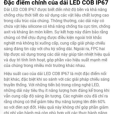
Đặc điểm chính của dải LED COB IP67
Dải LED COB IP67 được biết đến nhờ độ bền và khả năng
chống chịu thời tiết do sử dụng các vật liệu chất lượng cao
trong cấu trúc của chúng. Thông thường, các dải này có
chứa vật liệu silicone có khả năng chống tia cực tím, chống
axit và kháng ăn mòn kiềm. Sự kết hợp này đảm bảo rằng
chúng có thể chịu đựng được điều kiện ngoài trời khắc
nghiệt mà không bị xuống cấp, cung cấp giải pháp chiếu
sáng đáng tin cậy với chu kỳ sống dài. Ngoài ra, FPC hai
lớp được sử dụng trong các dải này giúp tản nhiệt hiệu quả
và duy trì tính linh hoạt, góp phần vào hiệu suất mạnh mẽ
của chúng trong nhiều môi trường khác nhau.
Hiệu suất cao của dải LED COB IP67 là một đặc điểm nổi
bật khác, đặc biệt khi so sánh với các giải pháp chiếu sáng
truyền thống. Với những tiến bộ trong công nghệ LED,
những dải này tiêu thụ ít năng lượng hơn đáng kể trong khi
vẫn cung cấp độ sáng ấn tượng. Các nghiên cứu đã chỉ ra
rằng chúng có thể giảm tiêu thụ năng lượng lên đến 60%
so với đèn sợi đốt. Hiệu quả này không chỉ góp phần giảm
chi phí vận hành mà còn phù hợp với các thực hành năng