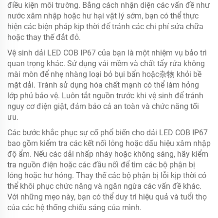
điều kiện môi trường. Bằng cách nhận diện các vấn đề như
nước xâm nhập hoặc hư hại vật lý sớm, bạn có thể thực
hiện các biện pháp kịp thời để tránh các chi phí sửa chữa
hoặc thay thế đắt đỏ.
Vệ sinh dải LED COB IP67 của bạn là một nhiệm vụ bảo trì
quan trọng khác. Sử dụng vải mềm và chất tẩy rửa không
mài mòn để nhẹ nhàng loại bỏ bụi bẩn hoặc杂物 khỏi bề
mặt dải. Tránh sử dụng hóa chất mạnh có thể làm hỏng
lớp phủ bảo vệ. Luôn tắt nguồn trước khi vệ sinh để tránh
nguy cơ điện giật, đảm bảo cả an toàn và chức năng tối
ưu.
Các bước khắc phục sự cố phổ biến cho dải LED COB IP67
bao gồm kiểm tra các kết nối lỏng hoặc dấu hiệu xâm nhập
độ ẩm. Nếu các dải nhấp nháy hoặc không sáng, hãy kiểm
tra nguồn điện hoặc các đầu nối để tìm các bộ phận bị
lỏng hoặc hư hỏng. Thay thế các bộ phận bị lỗi kịp thời có
thể khôi phục chức năng và ngăn ngừa các vấn đề khác.
Với những mẹo này, bạn có thể duy trì hiệu quả và tuổi thọ
của các hệ thống chiếu sáng của mình.