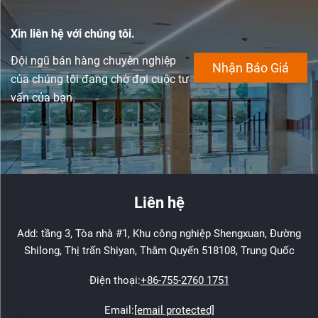
Xin liên hệ với chúng tôi.
Đội ngũ bán hàng chuyên nghiệp
Nhận Báo Giá
của chúng tôi đang chờ đợi cuộc tư
vấn của bạn.
Liên hệ
Add: tầng 3, Tòa nhà #1, Khu công nghiệp Shengxuan, Đường
Shilong, Thị trấn Shiyan, Thâm Quyến 518108, Trung Quốc
Điện thoại:
+86-755-2760 1751
Email:
[email protected]