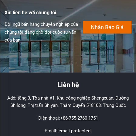
Xin liên hệ với chúng tôi.
Đội ngũ bán hàng chuyên nghiệp của
Nhận Báo Giá
chúng tôi đang chờ đợi cuộc tư vấn
của bạn.
Liên hệ
Add: tầng 3, Tòa nhà #1, Khu công nghiệp Shengxuan, Đường
Shilong, Thị trấn Shiyan, Thâm Quyến 518108, Trung Quốc
Điện thoại:
+86-755-2760 1751
Email:
[email protected]