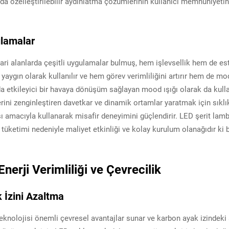
da özelleştirilebilir aydınlatma çözümlerinin kullanıcı memnuniyetin
ulamalar
ari alanlarda çeşitli uygulamalar bulmuş, hem işlevsellik hem de este
 yaygın olarak kullanılır ve hem görev verimliliğini artırır hem de 
 etkileyici bir havaya dönüşüm sağlayan mood ışığı olarak da kullan
ini zenginleştiren davetkar ve dinamik ortamlar yaratmak için sıklıkl
 amacıyla kullanarak misafir deneyimini güçlendirir. LED şerit lambal
üketimi nedeniyle maliyet etkinliği ve kolay kurulum olanağıdır ki b
nerji Verimliliği ve Çevrecilik
k İzini Azaltma
knolojisi önemli çevresel avantajlar sunar ve karbon ayak izindeki 