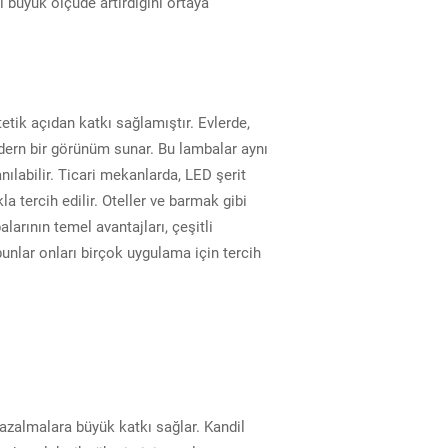
i büyük ölçüde artırdığını ortaya
tik açıdan katkı sağlamıştır. Evlerde,
modern bir görünüm sunar. Bu lambalar aynı
ılabilir. Ticari mekanlarda, LED şerit
a tercih edilir. Oteller ve barmak gibi
arının temel avantajları, çeşitli
unlar onları birçok uygulama için tercih
azalmalara büyük katkı sağlar. Kandil