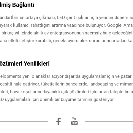
lmiş Bağlantı
tandartlarının ortaya çıkması, LED şerit ışıkları için yeni bir dönem 
ayarak kullanıcı rahatlığını artırma vaadinde bulunuyor. Google, A
k birkaç yıl içinde akıllı ev entegrasyonunun seemsiz hale geleceğin
daha etkili iletişim kurabilir, önceki uyumluluk sorunlarını ortadan kal
zümleri Yenilikleri
elopments yeni olanaklar açıyor dışarıda uygulamalar için ve pazar p
ve çeşitli hale getiriyor, tüketicilerin bahçelerde, landscaping ve mima
leri, hava koşullarını dayanıklı ışık çözümleri için artan talepte bul
ED uygulamaları için önemli bir büyüme tahmini gösteriyor.