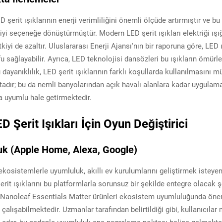
ED şerit ışıklarının enerji verimliliğini önemli ölçüde artırmıştır ve b
iyi seçeneğe dönüştürmüştür. Modern LED şerit ışıkları elektriği ışığa
kiyi de azaltır. Uluslararası Enerji Ajansı'nın bir raporuna göre, LE
fu sağlayabilir. Ayrıca, LED teknolojisi dansözleri bu ışıkların ömürl
dayanıklılık, LED şerit ışıklarının farklı koşullarda kullanılmasını 
adır; bu da nemli banyolarından açık havalı alanlara kadar uygulama
la uyumlu hale getirmektedir.
D Şerit Işıkları İçin Oyun Değiştirici
uk (Apple Home, Alexa, Google)
sistemlerle uyumluluk, akıllı ev kurulumlarını geliştirmek isteyen t
rit ışıklarını bu platformlarla sorunsuz bir şekilde entegre olacak şek
eğin, Nanoleaf Essentials Matter ürünleri ekosistem uyumluluğunda öne
e çalışabilmektedir. Uzmanlar tarafından belirtildiği gibi, kullanıcı