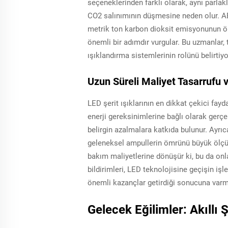
seçeneklerinden farklı olarak, aynı parlak
CO2 salınımının düşmesine neden olur. ABD
metrik ton karbon dioksit emisyonunun önl
önemli bir adımdır vurgular. Bu uzmanlar, t
ışıklandırma sistemlerinin rolünü belirtiyo
Uzun Süreli Maliyet Tasarrufu
LED şerit ışıklarının en dikkat çekici fay
enerji gereksinimlerine bağlı olarak gerçek
belirgin azalmalara katkıda bulunur. Ayrı
geleneksel ampullerin ömrünü büyük ölçüd
bakım maliyetlerine dönüşür ki, bu da onla
bildirimleri, LED teknolojisine geçişin iş
önemli kazançlar getirdiği sonucuna varm
Gelecek Eğilimler: Akıllı Ş