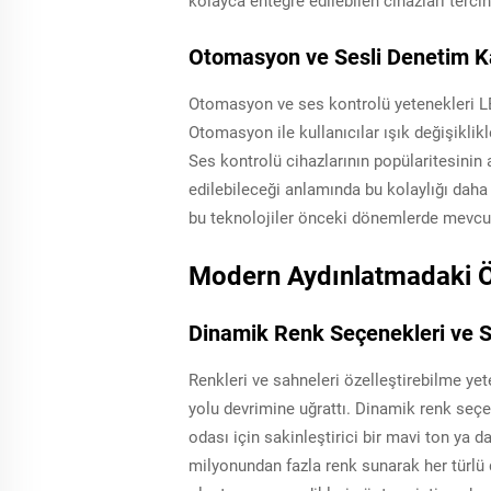
kolayca entegre edilebilen cihazları terc
Otomasyon ve Sesli Denetim Ka
Otomasyon ve ses kontrolü yetenekleri LED 
Otomasyon ile kullanıcılar ışık değişiklikl
Ses kontrolü cihazlarının popülaritesinin
edilebileceği anlamında bu kolaylığı daha 
bu teknolojiler önceki dönemlerde mevcut
Modern Aydınlatmadaki Öze
Dinamik Renk Seçenekleri ve S
Renkleri ve sahneleri özelleştirebilme yete
yolu devrimine uğrattı. Dinamik renk seçe
odası için sakinleştirici bir mavi ton ya da
milyonundan fazla renk sunarak her türlü d