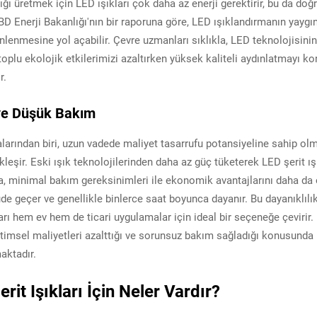
lığı üretmek için LED ışıkları çok daha az enerji gerektirir, bu da do
 Enerji Bakanlığı'nın bir raporuna göre, LED ışıklandırmanın yaygı
enmesine yol açabilir. Çevre uzmanları sıklıkla, LED teknolojisinin
oplu ekolojik etkilerimizi azaltırken yüksek kaliteli aydınlatmayı kor
r.
 ve Düşük Bakım
dalarından biri, uzun vadede maliyet tasarrufu potansiyeline sahip ol
leşir. Eski ışık teknolojilerinden daha az güç tüketerek LED şerit ışı
ca, minimal bakım gereksinimleri ile ekonomik avantajlarını daha da 
e geçer ve genellikle binlerce saat boyunca dayanır. Bu dayanıklılı
rı hem ev hem de ticari uygulamalar için ideal bir seçeneğe çevirir. 
letimsel maliyetleri azalttığı ve sorunsuz bakım sağladığı konusunda
aktadır.
erit Işıkları İçin Neler Vardır?