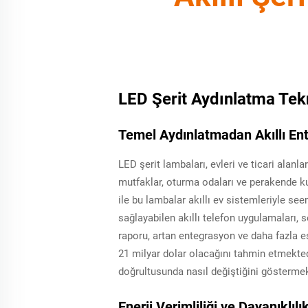
LED Şerit Aydınlatma Tekn
Temel Aydınlatmadan Akıllı En
LED şerit lambaları, evleri ve ticari alan
mutfaklar, oturma odaları ve perakende ku
ile bu lambalar akıllı ev sistemleriyle see
sağlayabilen akıllı telefon uygulamaları, 
raporu, artan entegrasyon ve daha fazla es
21 milyar dolar olacağını tahmin etmektedi
doğrultusunda nasıl değiştiğini göstermek
Enerji Verimliliği ve Dayanıklılı