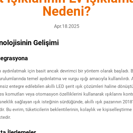
Nedeni?
Apr.18.2025
olojisinin Gelişimi
tegrasyona
ları aydınlatmak için basit ancak devrimci bir yöntem olarak başladı.
rulumlarında temel aydınlatma ve vurgu ışığı amacıyla kullanılırdı. 
msiz entegre edilebilen akıllı LED şerit ışık çözümleri haline dönüştü
ses komutları veya otomasyon özelliklerini kullanarak ışıklarını kon
neklik sağlayan ışık isteğinin sürdüğünde, akıllı ışık pazarının 2018
r. Bu evrim, tüketicilerin beklentilerinin, kolaylık ve kişiselleştir
tedir.
kta İlerlemeler