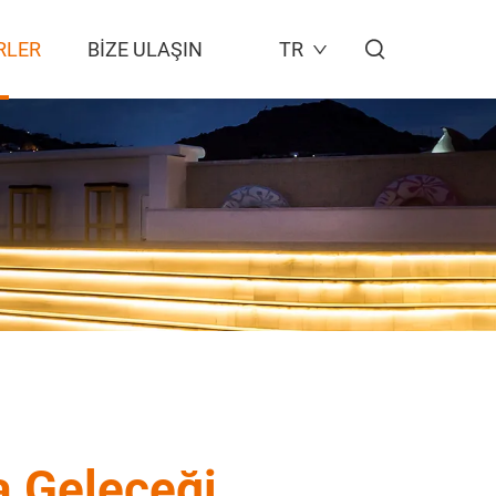
RLER
BIZE ULAŞIN
TR
ma Geleceği