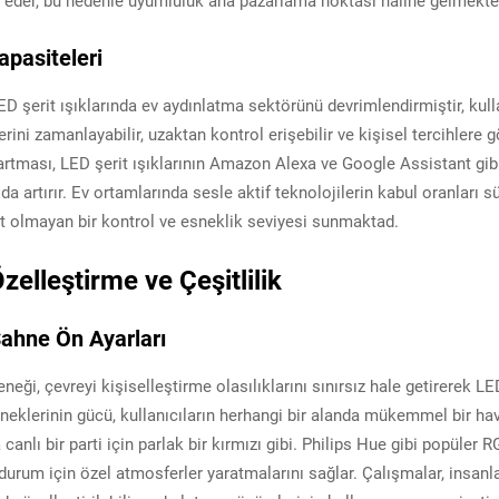
ih eder, bu nedenle uyumluluk ana pazarlama noktası haline gelmekte
pasiteleri
şerit ışıklarında ev aydınlatma sektörünü devrimlendirmiştir, kullan
erini zamanlayabilir, uzaktan kontrol erişebilir ve kişisel tercihlere 
 artması, LED şerit ışıklarının Amazon Alexa ve Google Assistant gib
da artırır. Ev ortamlarında sesle aktif teknolojilerin kabul oranları
 olmayan bir kontrol ve esneklik seviyesi sunmaktad.
lleştirme ve Çeşitlilik
ahne Ön Ayarları
neği, çevreyi kişiselleştirme olasılıklarını sınırsız hale getirerek LE
neklerinin gücü, kullanıcıların herhangi bir alanda mükemmel bir ha
 canlı bir parti için parlak bir kırmızı gibi. Philips Hue gibi popüler 
urum için özel atmosferler yaratmalarını sağlar. Çalışmalar, insanla