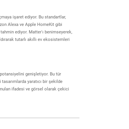
açmaya işaret ediyor. Bu standartlar,
mazon Alexa ve Apple HomeKit gibi
i tahmin ediyor. Matter'ı benimseyerek,
dırarak tutarlı akıllı ev ekosistemleri
otansiyelini genişletiyor. Bu tür
ri tasarımlarda yaratıcı bir şekilde
unulan ifadesi ve görsel olarak çekici