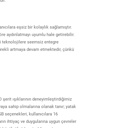
dir.
ıcılara eşsiz bir kolaylık sağlamıştır.
göre aydınlatmayı uyumlu hale getirebilir.
i teknolojilere seemsiz entegre
 sürekli artmaya devam etmektedir, çünkü
D şerit ışıklarının deneyimleştirdiğimiz
vaya sahip olmalarına olanak tanır; yatak
RGB seçenekleri, kullanıcılara 16
rın ihtiyaç ve duygularına uygun çevreler