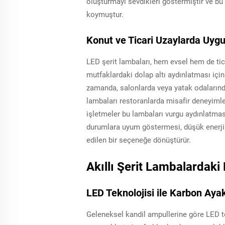
oluşturmayı sevdikleri göstermiştir ve bu 
koymuştur.
Konut ve Ticari Uzaylarda Uyg
LED şerit lambaları, hem evsel hem de tic
mutfaklardaki dolap altı aydınlatması için
zamanda, salonlarda veya yatak odalarında
lambaları restoranlarda misafir deneyimler
işletmeler bu lambaları vurgu aydınlatması
durumlara uyum göstermesi, düşük enerji t
edilen bir seçeneğe dönüştürür.
Akıllı Şerit Lambalardaki E
LED Teknolojisi ile Karbon Aya
Geleneksel kandil ampullerine göre LED te