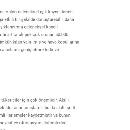
u da onları geleneksel ışık kaynaklarına
 etkili bir şekilde dönüştürebilir, daha
D ışıklandırma geleneksel kandil
erini artırarak pek çok ürünün 50.000
mümkün kılan yalıtılmış ve hava koşullarına
 alanlarını genişletmektedir ve
üketiciler için çok önemlidir. Akıllı
ilde tasarlamışlardır, bu da akıllı şerit
mli ilerlemeler kaydetmiştir ve bunun
lar mevcut ev otomasyon sistemlerine