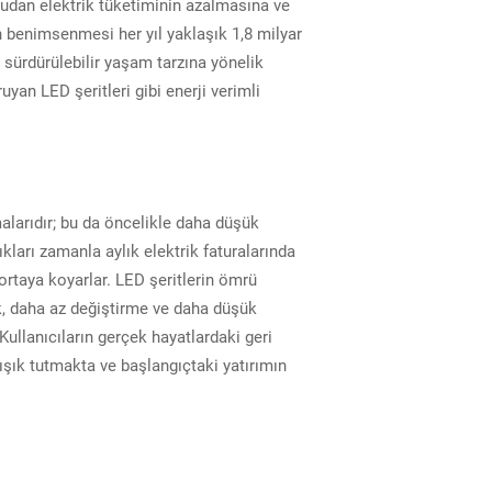
ğrudan elektrik tüketiminin azalmasına ve
n benimsenmesi her yıl yaklaşık 1,8 milyar
 sürdürülebilir yaşam tarzına yönelik
uyan LED şeritleri gibi enerji verimli
malarıdır; bu da öncelikle daha düşük
kları zamanla aylık elektrik faturalarında
ortaya koyarlar. LED şeritlerin ömrü
k, daha az değiştirme ve daha düşük
Kullanıcıların gerçek hayatlardaki geri
 ışık tutmakta ve başlangıçtaki yatırımın