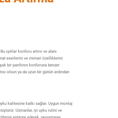
 ışıklar konforu artırır ve alanı
at eserlerini ve mimari özelliklerini
şak bir parıltının konforuna benzer
antısı olsun ya da uzun bir günün ardından
uyku kalitesine katkı sağlar. Uygun montaj
üştürür. Uzmanlar, iyi uyku rutini ve
ritlerini entegre ederek, gevşemeye