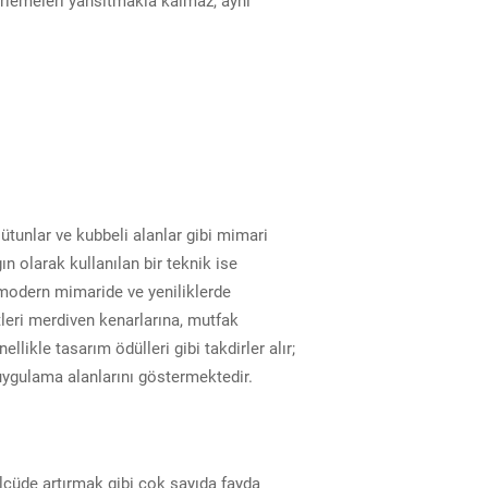
lerlemeleri yansıtmakla kalmaz, aynı
 sütunlar ve kubbeli alanlar gibi mimari
ın olarak kullanılan bir teknik ise
a, modern mimaride ve yeniliklerde
tleri merdiven kenarlarına, mutfak
llikle tasarım ödülleri gibi takdirler alır;
uygulama alanlarını göstermektedir.
ölçüde artırmak gibi çok sayıda fayda