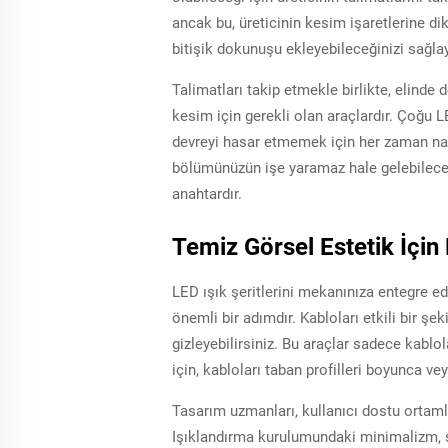
ancak bu, üreticinin kesim işaretlerine dik
bitişik dokunuşu ekleyebileceğinizi sağlay
Talimatları takip etmekle birlikte, elind
kesim için gerekli olan araçlardır. Çoğu LED
devreyi hasar etmemek için her zaman nazik
bölümünüzün işe yaramaz hale gelebileceği
anahtardır.
Temiz Görsel Estetik İçin
LED ışık şeritlerini mekanınıza entegre 
önemli bir adımdır. Kabloları etkili bir şe
gizleyebilirsiniz. Bu araçlar sadece kabl
için, kabloları taban profilleri boyunca v
Tasarım uzmanları, kullanıcı dostu ortaml
Işıklandırma kurulumundaki minimalizm, sa