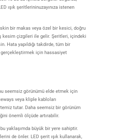
LED ışık şeritlerininuzayınıza istenen
skin bir makas veya özel bir kesici, doğru
esim çizgileri ile gelir. Şeritleri, içindeki
n. Hata yapıldığı takdirde, tüm bir
i gerçekleştirmek için hassasiyet
k bu seemsiz görünümü elde etmek için
aceways veya kliple kabloları
ertemiz tutar. Daha seemsiz bir görünüm
ini önemli ölçüde artırabilir.
bu yaklaşımda büyük bir yere sahiptir.
ini de önler. LED şerit ışık kullanarak,