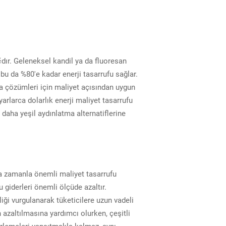
择dır. Geleneksel kandil ya da fluoresan
 bu da %80'e kadar enerji tasarrufu sağlar.
a çözümleri için maliyet açısından uygun
arlarca dolarlık enerji maliyet tasarrufu
e daha yeşil aydınlatma alternatiflerine
u da zamanla önemli maliyet tasarrufu
u giderleri önemli ölçüde azaltır.
liği vurgulanarak tüketicilere uzun vadeli
 azaltılmasına yardımcı olurken, çeşitli