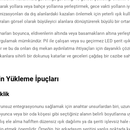
olarak yollara veya bahçe yollarına yerleştirmek, gece vakti yolların i
ganizasyonları da dış alanlardaki kazaları önlemek için yeterli ışık k
araları görsel olarak büyüleyici alanlara dönüştürerek büyülü bir ortam
narları boyunca, eldivenlerin altında veya basamakların altına yerleşti
rgulamak mümkündür. Pil ile çalışan veya su geçirmez LED şerit ışıklar
r ve bu da onları dış mekan aydınlatma ihtiyaçları için dayanıklı çö
anlara sihirli bir dokunuş katarlar ve geceleri çağdaş bir cazibe sah
n Yükleme İpuçları
klik
sorunsuz entegrasyonunu sağlamak için anahtar unsurlardan biri, uzun
 boyunca veya bir oda köşesi gibi seçtiğiniz alanın belirli boyutların
ış ele alma hafiften düzensiz ışık dağılımı ya da şeriti işlevsiz ha
akip etmek önemlidir. Örneğin, bir arkadaşım şeritini yanlış noktada k