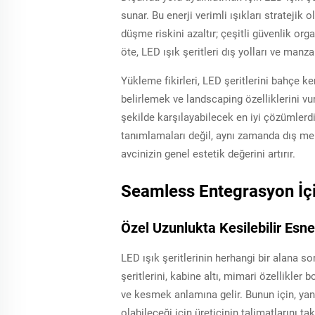
sunar. Bu enerji verimli ışıkları stratejik 
düşme riskini azaltır; çeşitli güvenlik or
öte, LED ışık şeritleri dış yolları ve manz
Yükleme fikirleri, LED şeritlerini bahçe ke
belirlemek ve landscaping özelliklerini vu
şekilde karşılayabilecek en iyi çözümlerdi
tanımlamaları değil, aynı zamanda dış mek
avcinizin genel estetik değerini artırır.
Seamless Entegrasyon İçi
Özel Uzunlukta Kesilebilir Esne
LED ışık şeritlerinin herhangi bir alana 
şeritlerini, kabine altı, mimari özellikler
ve kesmek anlamına gelir. Bunun için, yanl
olabileceği için üreticinin talimatlarını t