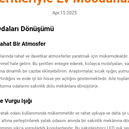
Apr.15.2025
 Odaları Dönüşümü
Rahat Bir Atmosfer
larında rahat ve davetkar atmosferler yaratmak için mükemidealdir. Bu
el hale getirir. Bu şeritleri entegre ederek, kolayca mobilyaları, san
ına dinamik bir cazibe ekleyebilirim. Araştırmalar, sıcak ışığın, yumu
tırdığını ve evde iyi bir hisse yer açtığını göstermektedir. Aile topl
 oturma odalarını sakinlik dolu mekânlara dönüştürür.
e Vurgu Işığı
, yatak odası kullanımında mükemmeldir ve rahat uykuya ve daha iyi 
altına yerleştirilerek yatak odasını anında bir sakinlik mekânına dön
minin sıkça vurguladığı konulardandır. Bu sakinleştirici LED ışık şe