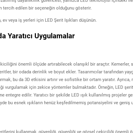
 Uzatılmış dayanıklılık güvencesi, yalnızca LED teknolojisi içindeki i
n tercih edilen bir seçeneğin olduğunu gösterir.
 ev veya iş yerleri için LED Şerit Işıkları düşünün.
da Yaratıcı Uygulamalar
ekiciliğini önemli ölçüde artırabilecek olanşıkl bir araçtır. Kemerler,
itler, bir odada derinlik ve boyut ekler. Tasarımcılar tarafından yayg
rmak, bu da 3D etkisini artırır ve sofistike bir ortam yaratır. Ayrıc
tiği vurgulamak için zekice yöntemler bulmaktadır. Örneğin, LED şeri
 entegre edilir. Yaratıcı bir şekilde LED ışık kullanılmış projeler gene
şeyde bu esnek ışıkların henüz keşfedilmemiş potansiyelini ve geniş 
ı
ritlerini kullanmak, güvenliği, güvenliği ve görsel çekiciliği önemli 