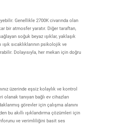
eyebilir. Genellikle 2700K civarında olan
ar bir atmosfer yaratır. Diğer taraftan,
 sağlayan soğuk beyaz ışıklar, yaklaşık
 ışık sıcaklıklarının psikolojik ve
ırabilir. Dolayısıyla, her mekan için doğru
mınız üzerinde eşsiz kolaylık ve kontrol
i olanak tanıyan bağlı ev cihazları
aklanmış görevler için çalışma alanını
eden bu akıllı ışıklandırma çözümleri için
forunu ve verimliliğini basit ses