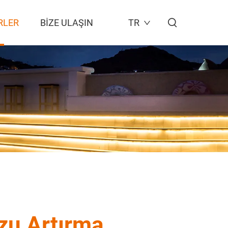
RLER
BIZE ULAŞIN
TR
zu Artırma