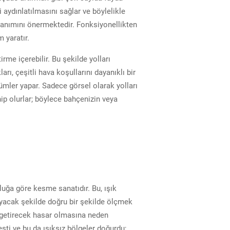
yi aydınlatılmasını sağlar ve böylelikle
ullanımını önermektedir. Fonksiyonellikten
 yaratır.
rme içerebilir. Bu şekilde yolları
ı, çeşitli hava koşullarını dayanıklı bir
zümler yapar. Sadece görsel olarak yolları
ip olurlar; böylece bahçenizin veya
luğa göre kesme sanatıdır. Bu, ışık
a uyacak şekilde doğru bir şekilde ölçmek
le getirecek hasar olmasına neden
esti ve bu da ışıksız bölgeler doğurdu;