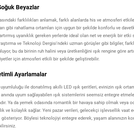
Soğuk Beyazlar
sındaki farklılıkları anlamak, farklı alanlarda his ve atmosferi etkil
arı gibi rahatlama ortamları için uygun bir şekilde konforlu ve davetk
rtırmış uyanıklık gereken yerlerde ideal olan net ve enerjik bir etki
aştırma ve Teknoloji Dergisi'ndeki uzman görüşler gibi bilgiler, farklı
uyor, bu da birinin ruh halini veya üretkenliğini ışık rengine göre art
yetler için atmosferi etkili bir şekilde geliştirebilir.
timli Ayarlamalar
yumluluğu ile donatılmış akıllı LED ışık şeritleri, evinizin ışık orta
ine anında uyum sağlayabilen ışık sistemlerini seemsiz entegre etmeler
adır. Ya da yemek odasında romantik bir havaya sahip olmak veya od
lik ve kolaylık sağlar. Yeni pazar verileri, gelecekçi işlevsellik vaat 
 gösteriyor. Böylesi teknolojiyi entegre ederek, yaşam alanınızın kon
lirsiniz.