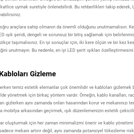
katlice uymak suretiyle önlenebilirdi. Bu rehberlikleri takip ederek, 
abilirsiniz.
e doğru araçlara sahip olmanın da önemli olduğunu unutmamalısın. Ke
 ışık şeridi, dengeli ve sorunsuz bir bitiş sağlamak için belirlenmiş k
çe taşımalısınız. En iyi sonuçlar için, iki kere ölçün ve bir kez kesi
ni unutmayın. Bu nedenle, en iyi LED şerit ışıkları özelleştirmesin
 Kabloları Gizleme
ederken temiz estetik elemanlar çok önemlidir ve kabloları gizleme
kilde yönetmek için birkaç yöntem vardır. Örneğin, kablo kanalları, r
oları gizlerken aynı zamanda onları hasarından korur ve mekanınızı t
eya mobilya arkasından geçirmek, ışık düzenlemenizin estetik çekiciliğ
ar oluşturmak için her zaman minimalizmi önerir ve kablo yönetimi 
dece mekanı artırır değil, aynı zamanda potansiyel tökezleme riskler