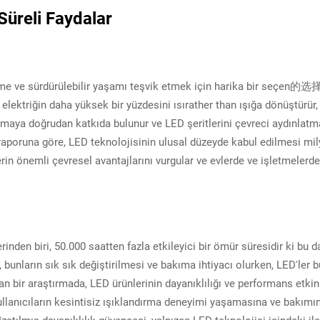
 Süreli Faydalar
üşürme ve sürdürülebilir yaşamı teşvik etmek için harika bir seçen的选
 elektriğin daha yüksek bir yüzdesini ısırather than ışığa dönüştürür,
tmaya doğrudan katkıda bulunur ve LED şeritlerini çevreci aydınlatm
r raporuna göre, LED teknolojisinin ulusal düzeyde kabul edilmesi mily
lerin önemli çevresel avantajlarını vurgular ve evlerde ve işletmelerd
lerinden biri, 50.000 saatten fazla etkileyici bir ömür süresidir ki b
 bunların sık sık değiştirilmesi ve bakıma ihtiyacı olurken, LED'ler b
lan bir araştırmada, LED ürünlerinin dayanıklılığı ve performans etkin
ullanıcıların kesintisiz ışıklandırma deneyimi yaşamasına ve bakımın