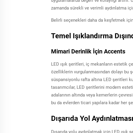
uygulamalarda değeri ve kolaylığı artırır.
zamanda sürekli ve verimli aydınlatma içi
Belirli seçenekleri daha da keşfetmek için,
Temel Işıklandırma Dışın
Mimari Derinlik İçin Accents
LED ışık şeritleri, iç mekanların estetik ç
özelliklerin vurgulanmasından dolayı bu şer
süspansiyonlu rafta altına LED şeritleri ku
tasarımcılar, LED şeritlerini modern este
adalarının altında veya kemerlerin çevresine
bu da evlerden ticari yapılara kadar her 
Dışarıda Yol Aydınlatmas
Dışarıda yolu aydınlatmak için LED ışık şe