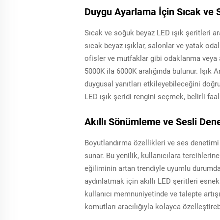
Duygu Ayarlama İçin Sıcak ve 
Sıcak ve soğuk beyaz LED ışık şeritleri ara
sıcak beyaz ışıklar, salonlar ve yatak odal
ofisler ve mutfaklar gibi odaklanma veya a
5000K ila 6000K aralığında bulunur. Işık Ar
duygusal yanıtları etkileyebileceğini doğrul
LED ışık şeridi rengini seçmek, belirli faali
Akıllı Sönümleme ve Sesli Dene
Boyutlandırma özellikleri ve ses denetimi u
sunar. Bu yenilik, kullanıcılara tercihler
eğiliminin artan trendiyle uyumlu durumd
aydınlatmak için akıllı LED şeritleri esnek
kullanıcı memnuniyetinde ve talepte artışı
komutları aracılığıyla kolayca özelleştirebi