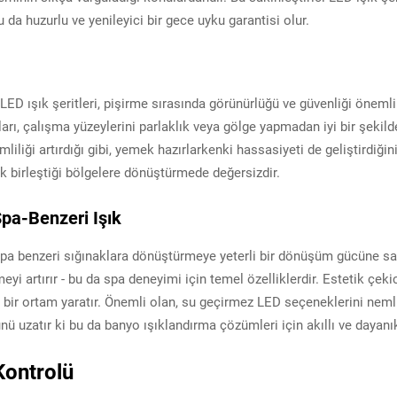
 da huzurlu ve yenileyici bir gece uyku garantisi olur.
 LED ışık şeritleri, pişirme sırasında görünürlüğü ve güvenliği önemli
ı, çalışma yüzeylerini parlaklık veya gölge yapmadan iyi bir şekilde
imliliği artırdığı gibi, yemek hazırlarkenki hassasiyeti de geliştirdiği
ik birleştiği bölgelere dönüştürmede değersizdir.
Spa-Benzeri Işık
spa benzeri sığınaklara dönüştürmeye yeterli bir dönüşüm gücüne sahi
i artırır - bu da spa deneyimi için temel özelliklerdir. Estetik çekic
ke bir ortam yaratır. Önemli olan, su geçirmez LED seçeneklerini neml
nü uzatır ki bu da banyo ışıklandırma çözümleri için akıllı ve dayanık
Kontrolü