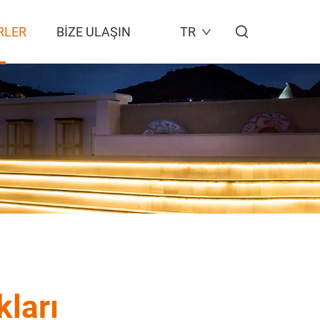
RLER
BIZE ULAŞIN
TR
kları