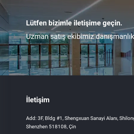
Lütfen bizimle iletişime geçin.
Uzman satış ekibimiz danışmanlık i
İletişim
Add: 3F, Bldg #1, Shengxuan Sanayi Alanı, Shilong
Shenzhen 518108, Çin