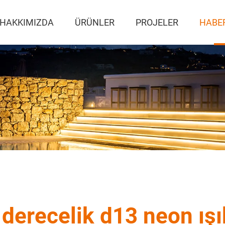
HAKKIMIZDA
ÜRÜNLER
PROJELER
HABE
derecelik d13 neon ışı