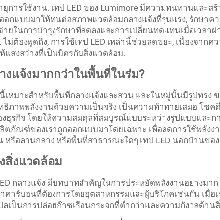
ายุการใช้งาน. เทป LED ของ Lumimore มีความทนทานและสร้างม
ถูกออกแบบมาให้ทนต่อสภาพแวดล้อมกลางแจ้งที่รุนแรง, รักษาควา
ใช้จ่ายในการบำรุงรักษาที่ลดลงและการเปลี่ยนทดแทนเมื่อเวลาผ่า
. ไม่ต้องพูดถึง, การใช้เทป LED เหล่านี้ช่วยลดขยะ, เนื่องจ
ห้แสงสว่างที่เป็นมิตรกับสิ่งแวดล้อม.
งแจ้งมากกว่าในพื้นที่ในร่ม?
นี้เหมาะสําหรับพื้นที่กลางแจ้งและสวน และในหมู่นั้นมีรูปทรง ข
สิทธิภาพพลังงานด้วยความเป็นจริง เป็นความท้าทายเสมอ โชคดี
องธุรกิจ โดยให้ความสมดุลที่สมบูรณ์แบบระหว่างรูปแบบและการ
 ผลิตภัณฑ์ของเราถูกออกแบบมาโดยเฉพาะ เพื่อลดการใช้พลังงานให
สวน หรือลานกลาง หรือพื้นที่สาธารณะใดๆ เทป LED นอกบ้านของ
งสิ่งแวดล้อม
LED กลางแจ้ง มีบทบาทสำคัญในการประหยัดพลังงานอย่างมาก 
้าคาร์บอนที่ต้องการโดยอุตสาหกรรมและผู้บริโภคเช่นกัน เมื่อเ
ปลเป็นการปล่อยก๊าซเรือนกระจกที่ต่ำกว่าและความกังวลด้านสิ่ง