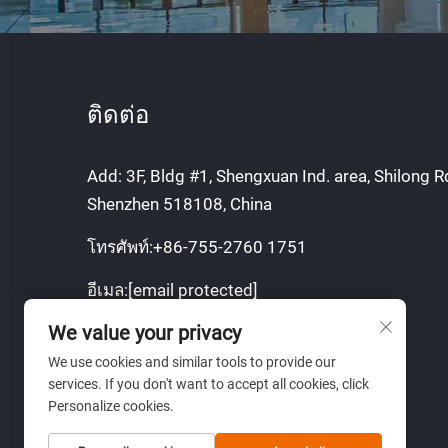
ติดต่อ
Add: 3F, Bldg #1, Shengxuan Ind. area, Shilong Rd
Shenzhen 518108, China
โทรศัพท์:
+86-755-2760 1751
อีเมล:
[email protected]
We value your privacy
มือถือ:
+8613751129751
We use cookies and similar tools to provide our
www.lumimore.com
services. If you don't want to accept all cookies, click
Personalize cookies.