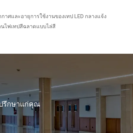
กาศและอายุการใช้งานของเทป LED กลางแจ้ง
านไฟเทปสีฉลาดแบบไล่สี
ปรึกษาแก่คุณ