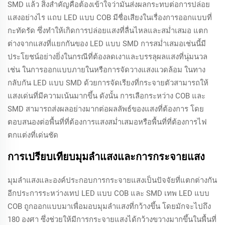
SMD แล้ว สิ่งสำคัญคือต้องเข้าใจว่ามันส่งผลกระทบต่อการปล่อย
แสงอย่างไร แถบ LED แบบ COB มีชื่อเสียงในเรื่องการออกแบบที่
กะทัดรัด ซึ่งทำให้เกิดการปล่อยแสงที่ลื่นไหลและสม่ำเสมอ แตก
ต่างจากแสงที่แยกกันของ LED แบบ SMD การสม่ำเสมอเช่นนี้มี
ประโยชน์อย่างยิ่งในกรณีที่ต้องลดเงาและบรรลุผลแสงที่นุ่มนวล
เช่น ในการออกแบบภายในหรือการจัดวางแสงแวดล้อม ในทาง
กลับกัน LED แบบ SMD ด้วยการจัดเรียงที่กระจายตัวสามารถให้
แสงเด่นที่มีความเน้นมากขึ้น ดังนั้น การเลือกระหว่าง COB และ
SMD สามารถส่งผลอย่างมากต่อผลลัพธ์ของแสงที่ต้องการ โดย
ตอบสนองต่อพื้นที่ที่ต้องการแสงสม่ำเสมอหรือพื้นที่ที่ต้องการไฟ
ตกแต่งที่เด่นชัด
การเปรียบเทียบมุมลำแสงและการกระจายแสง
มุมลำแสงและองค์ประกอบการกระจายแสงเป็นปัจจัยที่แตกต่างกัน
อีกประการระหว่างเทป LED แบบ COB และ SMD เทพ LED แบบ
COB ถูกออกแบบมาเพื่อมอบมุมลำแสงที่กว้างขึ้น โดยมักจะไปถึง
180 องศา ซึ่งช่วยให้มีการกระจายแสงได้กว้างขวางมากขึ้นในพื้นที่