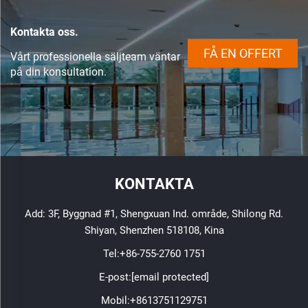
Kontakta oss.
FÅ EN OFFERT
Vårt professionella säljteam väntar
på din konsultation.
KONTAKTA
Add: 3F, Byggnad #1, Shengxuan Ind. område, Shilong Rd.
Shiyan, Shenzhen 518108, Kina
Tel:
+86-755-2760 1751
E-post:
[email protected]
Mobil:
+8613751129751