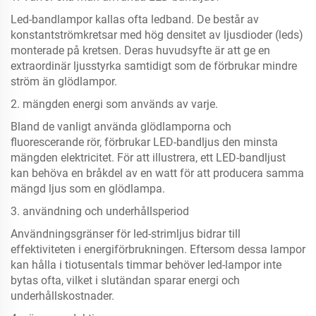
Led-bandlampor kallas ofta ledband. De består av
konstantströmkretsar med hög densitet av ljusdioder (leds)
monterade på kretsen. Deras huvudsyfte är att ge en
extraordinär ljusstyrka samtidigt som de förbrukar mindre
ström än glödlampor.
2. mängden energi som används av varje.
Bland de vanligt använda glödlamporna och
fluorescerande rör, förbrukar LED-bandljus den minsta
mängden elektricitet. För att illustrera, ett LED-bandljust
kan behöva en bråkdel av en watt för att producera samma
mängd ljus som en glödlampa.
3. användning och underhållsperiod
Användningsgränser för led-strimljus bidrar till
effektiviteten i energiförbrukningen. Eftersom dessa lampor
kan hålla i tiotusentals timmar behöver led-lampor inte
bytas ofta, vilket i slutändan sparar energi och
underhållskostnader.