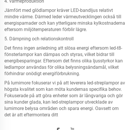
4. värmeproduktion
Jämfört med glödlampor kräver LED-bandljus relativt
mindre värme. Därmed leder värmeutvecklingen också till
energisparnader och kan ytterligare minska kylkostnaderna
eftersom miljötemperaturen förblir lägre.
5. Dämpning och relationskontroll
Det finns ingen anledning att slösa energi eftersom led-t8-
fönsterlampor kan dämpas och styras, vilket bidrar till
energibesparingar. Eftersom det finns olika ljusstyrkor kan
ledlampor användas för olika belysningsändamål, vilket
förhindrar onödigt energiförbrukning.
På lumimore fokuserar vi på att leverera led-streplampor av
högsta kvalitet som kan möta kundernas specifika behov.
Fokuserade på att göra enheter som är långvariga och gör
sina kunder glada, kan led-streplampor utvecklade av
lumimore belysa områden och spara energi. Oavsett om
det är att eftermontera ditt