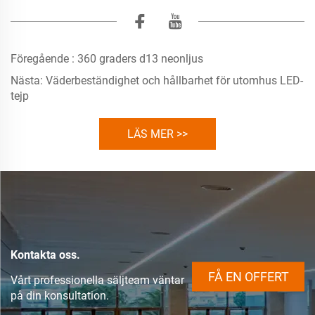
Föregående :
360 graders d13 neonljus
Nästa:
Väderbeständighet och hållbarhet för utomhus LED-
tejp
LÄS MER >>
Kontakta oss.
FÅ EN OFFERT
Vårt professionella säljteam väntar
på din konsultation.