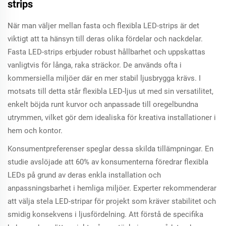
strips
När man väljer mellan fasta och flexibla LED-strips är det
viktigt att ta hänsyn till deras olika fördelar och nackdelar.
Fasta LED-strips erbjuder robust hållbarhet och uppskattas
vanligtvis för långa, raka sträckor. De används ofta i
kommersiella miljöer där en mer stabil ljusbrygga krävs. I
motsats till detta står flexibla LED-ljus ut med sin versatilitet,
enkelt böjda runt kurvor och anpassade till oregelbundna
utrymmen, vilket gör dem idealiska för kreativa installationer i
hem och kontor.
Konsumentpreferenser speglar dessa skilda tillämpningar. En
studie avslöjade att 60% av konsumenterna föredrar flexibla
LEDs på grund av deras enkla installation och
anpassningsbarhet i hemliga miljöer. Experter rekommenderar
att välja stela LED-stripar för projekt som kräver stabilitet och
smidig konsekvens i ljusfördelning. Att förstå de specifika