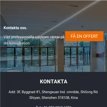
Kontakta oss.
FÅ EN OFFERT
Vårt professionella säljteam väntar på
din konsultation.
KONTAKTA
Add: 3F, Byggnad #1, Shengxuan Ind. område, Shilong Rd.
Shiyan, Shenzhen 518108, Kina