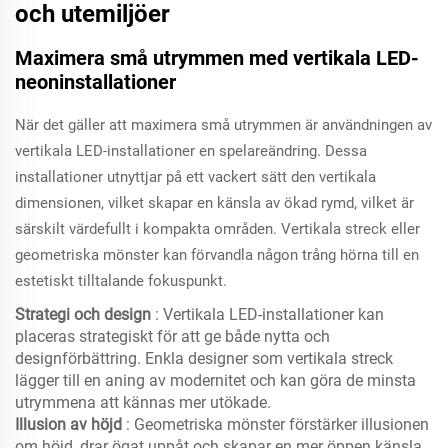
och utemiljöer
Maximera små utrymmen med vertikala LED-
neoninstallationer
När det gäller att maximera små utrymmen är användningen av
vertikala LED-installationer en spelareändring. Dessa
installationer utnyttjar på ett vackert sätt den vertikala
dimensionen, vilket skapar en känsla av ökad rymd, vilket är
särskilt värdefullt i kompakta områden. Vertikala streck eller
geometriska mönster kan förvandla någon trång hörna till en
estetiskt tilltalande fokuspunkt.
Strategi och design
: Vertikala LED-installationer kan
placeras strategiskt för att ge både nytta och
designförbättring. Enkla designer som vertikala streck
lägger till en aning av modernitet och kan göra de minsta
utrymmena att kännas mer utökade.
Illusion av höjd
: Geometriska mönster förstärker illusionen
om höjd, drar ögat uppåt och skapar en mer öppen känsla.