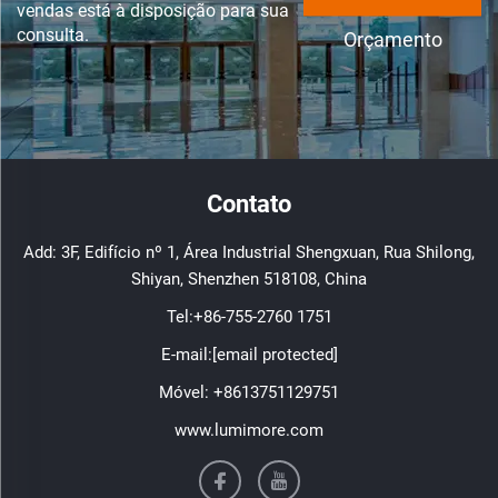
vendas está à disposição para sua
consulta.
Orçamento
Contato
Add: 3F, Edifício nº 1, Área Industrial Shengxuan, Rua Shilong,
Shiyan, Shenzhen 518108, China
Tel:
+86-755-2760 1751
E-mail:
[email protected]
Móvel:
+8613751129751
www.lumimore.com