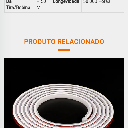
Da
~ 50
Longevidade
50.000 Horas
Tira/bobina
M
PRODUTO RELACIONADO