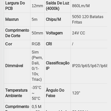
Largura Do
Saída De Luz
Mm
Lm/m
12
860
PCB
(4000k)
Batatas
5050 120
Maxrun
M
Chips/m
5
Fritas
Comprimento
Mm
Voltagem
24V CC
50
De Corte
CRI
Cor
RGB
/
Sim
(pwm,
Dali,
Classificação
Dimmável
IP20/ip65/ip67/ip68
0/1-
IP
10v,
Triac)
-35°C
Temperatura
Ângulo Do
~
1
0°
2
Ambiente
Feixe
50°C
Comprimento
0,5 M