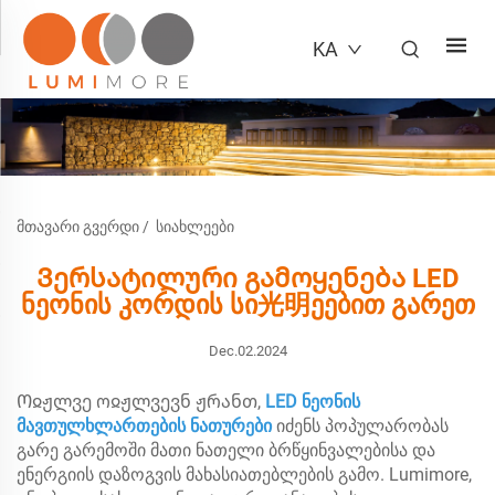
KA
ᲛᲗᲐᲕᲐᲠᲘ ᲒᲕᲔᲠᲓᲘ
/
ᲡᲘᲐᲮᲚᲔᲔᲑᲘ
Ვერსატილური გამოყენება LED
ნეონის კორდის სი光明ეებით გარეთ
Dec.02.2024
Ოჲჟლვე ოჲჟლვევნ ჟრანთ,
LED ნეონის
მავთულხლართების ნათურები
იძენს პოპულარობას
გარე გარემოში მათი ნათელი ბრწყინვალებისა და
ენერგიის დაზოგვის მახასიათებლების გამო. Lumimore,