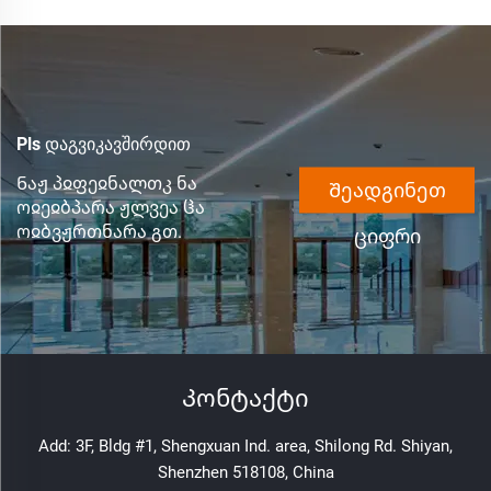
Pls დაგვიკავშირდით
Ნაჟ პჲფეჲნალთკ ნა
Შეადგინეთ
ოჲეჲბპარა ჟლვეა ჱა
ოჲბვჟრთნარა გთ.
ციფრი
Კონტაქტი
Add: 3F, Bldg #1, Shengxuan Ind. area, Shilong Rd. Shiyan,
Shenzhen 518108, China