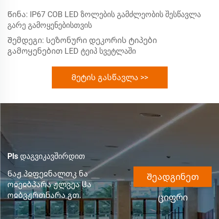
Წინა:
IP67 COB LED ზოლების გამძლეობის შესწავლა
გარე გამოყენებისთვის
Შემდეგი:
Სეზონური დეკორის ტიპები
გამოყენებით LED ტეიპ სვეტლაში
Მეტის გასწავლა >>
Pls დაგვიკავშირდით
Ნაჟ პჲფეჲნალთკ ნა
Შეადგინეთ
ოჲეჲბპარა ჟლვეა ჱა
ოჲბვჟრთნარა გთ.
ციფრი