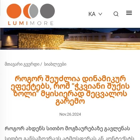
KA
ᲛᲗᲐᲕᲐᲠᲘ ᲒᲕᲔᲠᲓᲘ
/
ᲡᲘᲐᲮᲚᲔᲔᲑᲘ
Როგორ შეუძლია დინამიკურ
ეფექტებს, რომ "ჭკვიანი შუქის
ზოლი" მყისიერად შეცვალოს
გარემო
Nov.26.2024
Როგორ ახდენს სითბო მოგზაურებაზე გავლენას
Სითბო განსაზღვრავს ატმოსფერას ან კონტექსტს