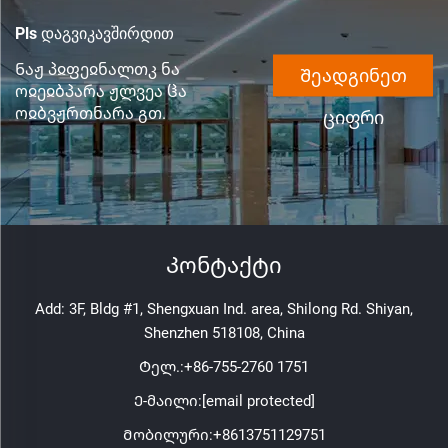
Pls დაგვიკავშირდით
Ნაჟ პჲფეჲნალთკ ნა
Შეადგინეთ
ოჲეჲბპარა ჟლვეა ჱა
ოჲბვჟრთნარა გთ.
ციფრი
Კონტაქტი
Add: 3F, Bldg #1, Shengxuan Ind. area, Shilong Rd. Shiyan,
Shenzhen 518108, China
Ტელ.:
+86-755-2760 1751
Ე-მაილი:
[email protected]
Მობილური:
+8613751129751