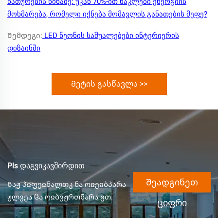
ნათურების წინაშე: უკან 70%-ით ნაკლები ენერგიის
მოხმარება, რომელი იქნება მომავლის განათების მეფე?
Შემდეგი:
LED ნეონის საშუალებები ინტერიერის
დიზაინში
Მეტის გასწავლა >>
Pls დაგვიკავშირდით
Შეადგინეთ
Ნაჟ პჲფეჲნალთკ ნა ოჲეჲბპარა
ჟლვეა ჱა ოჲბვჟრთნარა გთ.
ციფრი