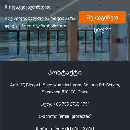
Pls დაგვიკავშირდით
Შეადგინეთ
Ნაჟ პჲფეჲნალთკ ნა ოჲეჲბპარა
ჟლვეა ჱა ოჲბვჟრთნარა გთ.
ციფრი
Კონტაქტი
Add: 3F, Bldg #1, Shengxuan Ind. area, Shilong Rd. Shiyan,
Shenzhen 518108, China
Ტელ.:
+86-755-2760 1751
Ე-მაილი:
[email protected]
Მობილური:
+8613751129751