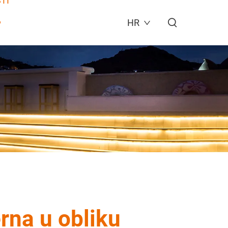
TI
HR
rna u obliku