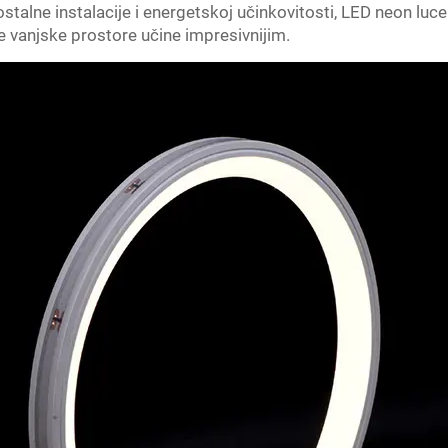
stalne instalacije i energetskoj učinkovitosti, LED neon lu
je vanjske prostore učine impresivnijim.