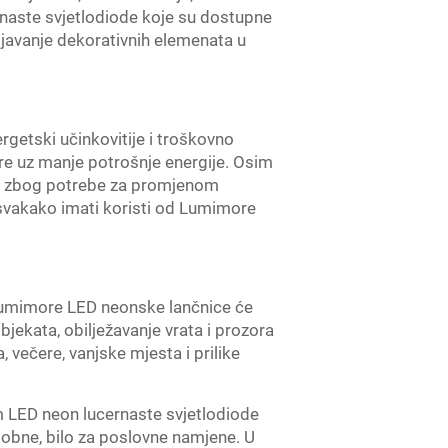
ernaste svjetlodiode koje su dostupne
tljavanje dekorativnih elemenata u
getski učinkovitije i troškovno
ture uz manje potrošnje energije. Osim
iša zbog potrebe za promjenom
 svakako imati koristi od Lumimore
e, Lumimore LED neonske lančnice će
bjekata, obilježavanje vrata i prozora
, večere, vanjske mjesta i prilike
vam LED neon lucernaste svjetlodiode
osobne, bilo za poslovne namjene. U