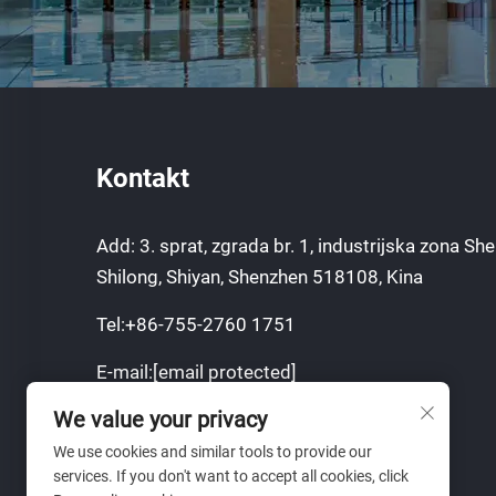
Kontakt
Add: 3. sprat, zgrada br. 1, industrijska zona Sh
Shilong, Shiyan, Shenzhen 518108, Kina
Tel:
+86-755-2760 1751
E-mail:
[email protected]
We value your privacy
Mobilni:
+8613751129751
We use cookies and similar tools to provide our
www.lumimore.com
services. If you don't want to accept all cookies, click