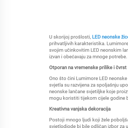
U skorijoj prošlosti,
LED neonske ži
prihvatljivih karakteristika. Lumimor
svojim učinkovitim LED neonskim lanc
izvan i obećavaju za mnoge potrebe.
Otporan na vremenske prilike i čvrst
Ono što čini Lumimore LED neonske lan
svjetla su razvijena za spoljašnju u
neonske lančane svjetiljke koje proi
mogu koristiti tijekom cijele godine bez
Kreativna vanjska dekoracija
Postoji mnogo ljudi koji žele poboljš
svjetlodiode bi bile odličan izbor za u