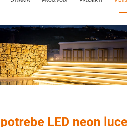
O NAMA
PROIZVODI
PROJEKTI
VIJES
S
upotrebe LED neon luce