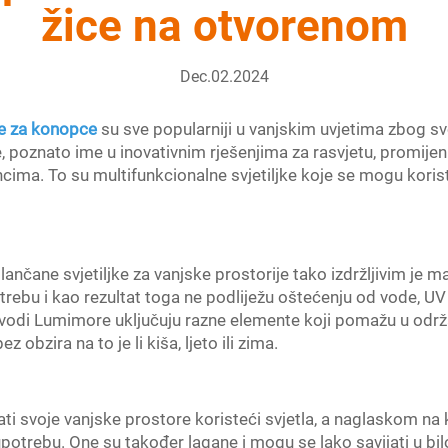
žice na otvorenom
Dec.02.2024
ce za konopce
su sve popularniji u vanjskim uvjetima zbog sv
e, poznato ime u inovativnim rješenjima za rasvjetu, promijeni
ima. To su multifunkcionalne svjetiljke koje se mogu koristit
čane svjetiljke za vanjske prostorije tako izdržljivim je ma
potrebu i kao rezultat toga ne podliježu oštećenju od vode, U
zvodi Lumimore uključuju razne elemente koji pomažu u održav
 obzira na to je li kiša, ljeto ili zima.
ati svoje vanjske prostore koristeći svjetla, a naglaskom na 
potrebu. One su također lagane i mogu se lako savijati u bilo ko