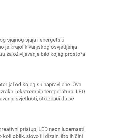
og sjajnog sjaja i energetski
o je krajolik vanjskog osvjetljenja
i za oživljavanje bilo kojeg prostora
terijal od kojeg su napravljene. Ova
V zraka i ekstremnih temperatura. LED
anju svjetlosti, što znači da se
kreativni pristup, LED neon lucernasti
ji oblik, slovo ili dizajn, što ih čini