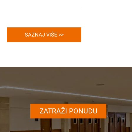
SAZNAJ VIŠE >>
ZATRAŽI PONUDU