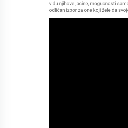
vidu njihove jačine, mogućnosti samo
odličan izbor za one koji žele da svo