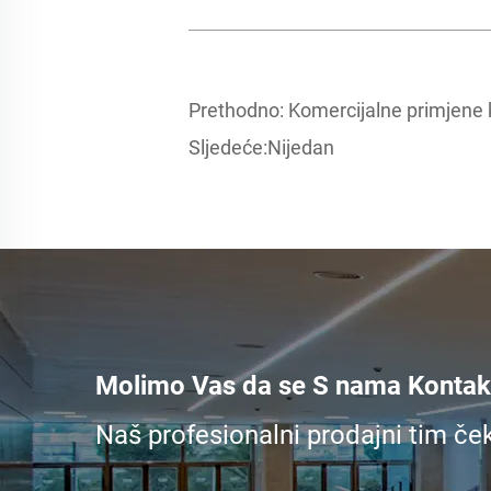
Prethodno:
Komercijalne primjene k
Sljedeće:
Nijedan
Molimo Vas da se S nama Kontakt
Naš profesionalni prodajni tim če