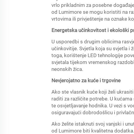
vrlo prikladnim za posebne događaje,
od Lumimore se mogu koristiti na razl
vrtovima ili privještenje na oznake koj
Energetska učinkovitost i ekološki pri
U usporedbi s drugim oblicima rasvj
učinkovitije. Svjetla koja su svjetla
toga, korištenje LED tehnologije pov
svjetala tijekom vremenskog razdoblj
neonskih žica.
Nevjerojatno za kuće i trgovine
Ako ste vlasnik kuće koji želi ukrasi
raditi za različite potrebe. U kućama
te osvjetljavanje hodnika. U vezi s vo
osiguravajući dobrodošlicu i privlač
Ako želite istaknuti svoj vanjski i u
od Lumimore biti kvalitetna dodatka.