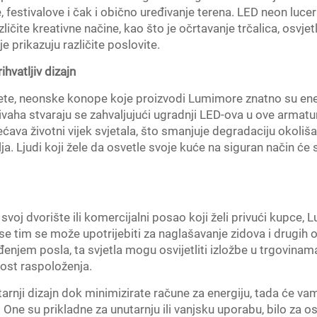
 festivalove i čak i obično uređivanje terena. LED neon luc
ičite kreativne načine, kao što je očrtavanje trčalica, osvje
e prikazuju različite poslovite.
hvatljiv dizajn
ete, neonske konope koje proizvodi Lumimore znatno su ener
 i živaha stvaraju se zahvaljujući ugradnji LED-ova u ove arma
ećava životni vijek svjetala, što smanjuje degradaciju okol
a. Ljudi koji žele da osvetle svoje kuće na siguran način će
ti svoj dvorište ili komercijalni posao koji želi privući kupc
 se tim se može upotrijebiti za naglašavanje zidova i drugih o
đenjem posla, ta svjetla mogu osvijetliti izložbe u trgovinama
nost raspoloženja.
nutarnji dizajn dok minimizirate račune za energiju, tada će 
 One su prikladne za unutarnju ili vanjsku uporabu, bilo za 