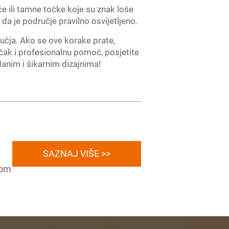
uće ili tamne točke koje su znak loše
 da je područje pravilno osvijetljeno.
učja. Ako se ove korake prate,
 čak i profesionalnu pomoć, posjetite
anim i šikarnim dizajnima!
SAZNAJ VIŠE >>
nom