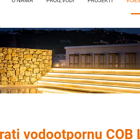
O NAMA
PROIZVODI
PROJEKTI
VIJES
S
irati vodootpornu COB 