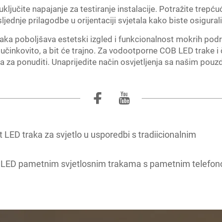
ključite napajanje za testiranje instalacije. Potražite trepć
ljednje prilagodbe u orijentaciji svjetala kako biste osigurali
ka poboljšava estetski izgled i funkcionalnost mokrih podr
 učinkovito, a bit će trajno. Za vodootporne COB LED trake i
za ponuditi. Unaprijedite način osvjetljenja sa našim pouzd
 LED traka za svjetlo u usporedbi s tradiicionalnim
ati LED pametnim svjetlosnim trakama s pametnim telefo