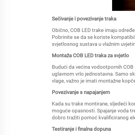
Sečivanje i povezivanje traka
Obično, COB LED trake imaju određena 
Pobrinite se da se koriste kompatibi
svjetlosnog sustava u vlažnim uvjeti
Montaža COB LED traka za svjetlo
Budući da većina vodootpornih COB LE
uglavnom vrlo jednostavna. Samo skinit
vlage, važno je imati montažne kopče 
Povezivanje s napajanjem
Kada su trake montirane, sljedeći kor
moguće opasnosti. Spajanje voda treb
dobro tražiti pomoć kvalificiranog e
Testiranje i finalna dopuna