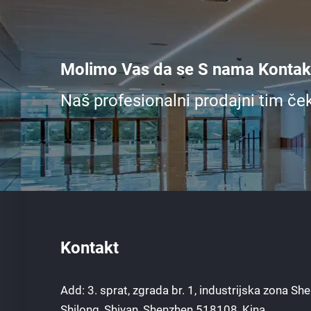
Molimo Vas da se S nama Kontakt
Naš profesionalni prodajni tim če
Kontakt
Add: 3. sprat, zgrada br. 1, industrijska zona Sh
Shilong, Shiyan, Shenzhen 518108, Kina