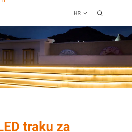
TI
HR
LED traku za