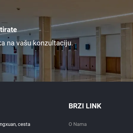
irate
ka na vašu konzultaciju.
BRZI LINK
engxuan, cesta
O Nama