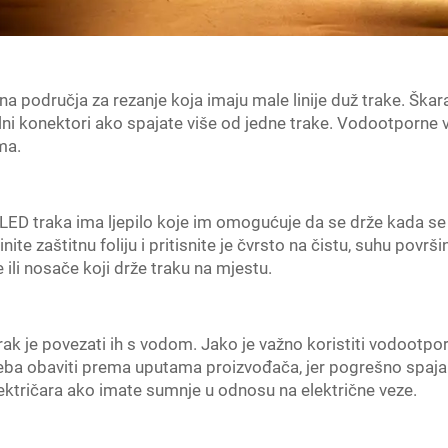
područja za rezanje koja imaju male linije duž trake. Škaram
lni konektori ako spajate više od jedne trake. Vodootporne v
ma.
D traka ima ljepilo koje im omogućuje da se drže kada se izv
e zaštitnu foliju i pritisnite je čvrsto na čistu, suhu površi
ili nosače koji drže traku na mjestu.
ak je povezati ih s vodom. Jako je važno koristiti vodootporn
a obaviti prema uputama proizvođača, jer pogrešno spajanje
lektričara ako imate sumnje u odnosu na električne veze.