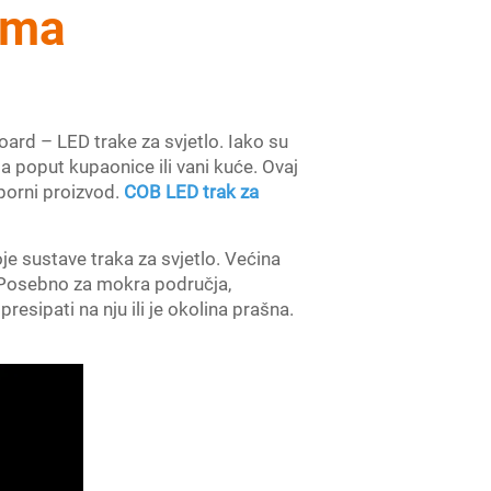
ima
oard – LED trake za svjetlo. Iako su
a poput kupaonice ili vani kuće. Ovaj
porni proizvod.
COB LED trak za
e sustave traka za svjetlo. Većina
. Posebno za mokra područja,
resipati na nju ili je okolina prašna.