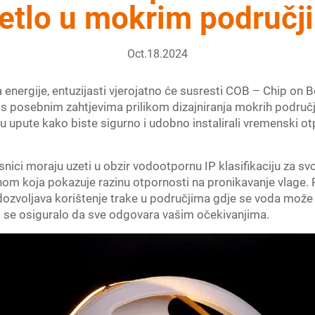
jetlo u mokrim područj
Oct.18.2024
energije, entuzijasti vjerojatno će susresti COB – Chip on B
e s posebnim zahtjevima prilikom dizajniranja mokrih područj
u upute kako biste sigurno i udobno instalirali vremenski ot
ci moraju uzeti u obzir vodootpornu IP klasiﬁkaciju za svoj
jenom koja pokazuje razinu otpornosti na pronikavanje vlage
 dozvoljava korištenje trake u područjima gdje se voda može p
 bi se osiguralo da sve odgovara vašim očekivanjima.