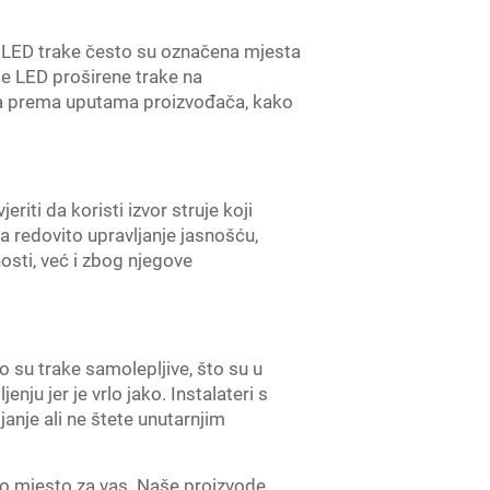
ni LED trake često su označena mjesta
oje LED proširene trake na
era prema uputama proizvođača, kako
iti da koristi izvor struje koji
a redovito upravljanje jasnošću,
osti, već i zbog njegove
o su trake samolepljive, što su u
enju jer je vrlo jako. Instalateri s
janje ali ne štete unutarnjim
vo mjesto za vas. Naše proizvode