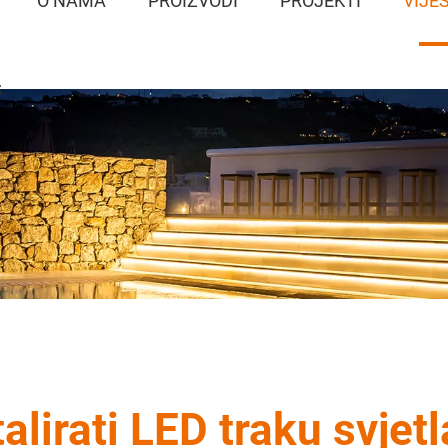
O NAMA
PROIZVODI
PROJEKTI
VIJES
S
alirati LED traku svjet