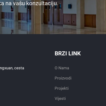
ka na vašu konzultaciju.
BRZI LINK
engxuan, cesta
O Nama
Proizvodi
Projekti
Vijesti