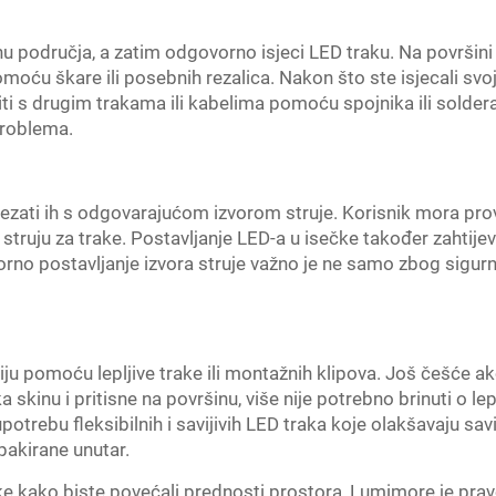
nu područja, a zatim odgovorno isjeci LED traku. Na površi
omoću škare ili posebnih rezalica. Nakon što ste isjecali sv
jiti s drugim trakama ili kabelima pomoću spojnika ili sold
problema.
ezati ih s odgovarajućom izvorom struje. Korisnik mora provjer
struju za trake. Postavljanje LED-a u isečke također zahtijev
no postavljanje izvora struje važno je ne samo zbog sigurn
iju pomoću lepljive trake ili montažnih klipova. Još češće ak
skinu i pritisne na površinu, više nije potrebno brinuti o leplj
otrebu fleksibilnih i savijivih LED traka koje olakšavaju savi
akirane unutar.
ake kako biste povećali prednosti prostora, Lumimore je pra