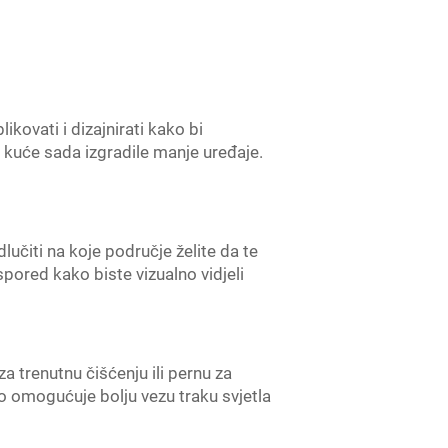
ikovati i dizajnirati kako bi
kuće sada izgradile manje uređaje.
lučiti na koje područje želite da te
spored kako biste vizualno vidjeli
a trenutnu čišćenju ili pernu za
 To omogućuje bolju vezu traku svjetla