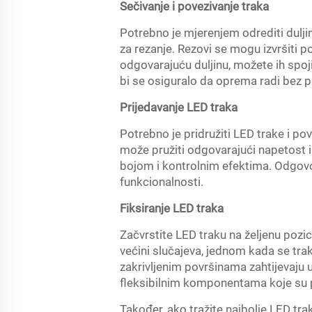
Sečivanje i povezivanje traka
Potrebno je mjerenjem odrediti dulji
za rezanje. Rezovi se mogu izvršiti p
odgovarajuću duljinu, možete ih spo
bi se osiguralo da oprema radi bez 
Prijedavanje LED traka
Potrebno je pridružiti LED trake i pov
može pružiti odgovarajući napetost i 
bojom i kontrolnim efektima. Odgovor
funkcionalnosti.
Fiksiranje LED traka
Začvrstite LED traku na željenu pozic
većini slučajeva, jednom kada se traka 
zakrivljenim površinama zahtijevaju up
fleksibilnim komponentama koje su p
Također, ako tražite najbolje LED tr