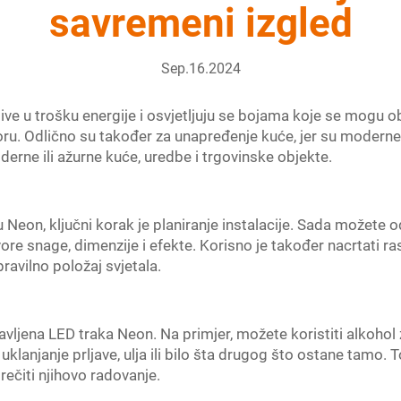
savremeni izgled
Sep.16.2024
ljive u trošku energije i osvjetljuju se bojama koje se mogu obl
u. Odlično su također za unapređenje kuće, jer su moderne 
erne ili ažurne kuće, uredbe i trgovinske objekte.
 Neon, ključni korak je planiranje instalacije. Sada možete od
vore snage, dimenzije i efekte. Korisno je također nacrtati ra
ravilno položaj svjetala.
vljena LED traka Neon. Na primjer, možete koristiti alkohol z
uklanjanje prljave, ulja ili bilo šta drugog što ostane tamo.
rečiti njihovo radovanje.