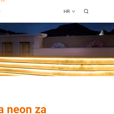
TI
HR
la neon za