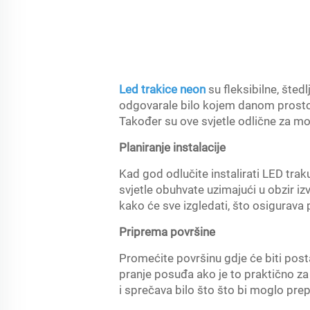
Led trakice neon
su fleksibilne, šted
odgovarale bilo kojem danom prostor
Također su ove svjetle odlične za mod
Planiranje instalacije
Kad god odlučite instalirati LED traku
svjetle obuhvate uzimajući u obzir iz
kako će sve izgledati, što osigurava p
Priprema površine
Promećite površinu gdje će biti posta
pranje posuđa ako je to praktično za 
i sprečava bilo što što bi moglo prep