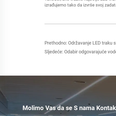
izrađujemo tako da izvrše svoj zadata
Prethodno:
Održavanje LED traku sv
Sljedeće:
Odabir odgovarajuće vod
Molimo Vas da se S nama Kontakt