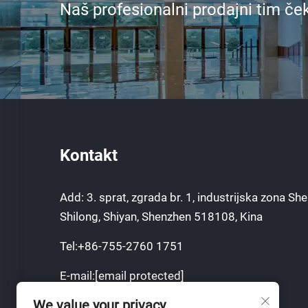
Naš profesionalni prodajni tim če
Kontakt
Add: 3. sprat, zgrada br. 1, industrijska zona Sh
Shilong, Shiyan, Shenzhen 518108, Kina
Tel:
+86-755-2760 1751
E-mail:
[email protected]
We value your privacy
Mobilni:
+8613751129751