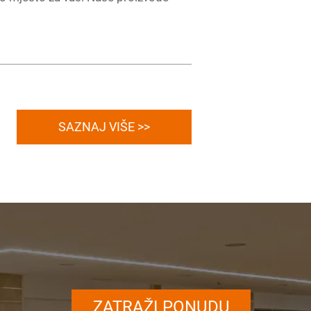
SAZNAJ VIŠE >>
ZATRAŽI PONUDU