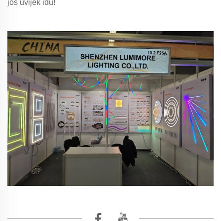
još uvijek idu!