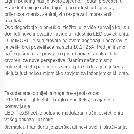
Light+Building nas je svelo zajedno. Tjedan proveden u
Frankfurtu bio je uzbuđujući, pun radosti od sjevera,
prijenosa znanja, zanimljivih rasprava i impresivnih
rezultata.
Ovo događanje je privuklo izložitelje iz više zemalja koji su
donijeli nove inovacije i uvide u industriju LED osvjetljenja.
LUMIMORE je sudjelovala na ovom događaju i pozdravila
je veliki broj posjetilaca na stolu 10.2F25A. Podijelili smo
naše rješenja, raspravljali o potrebama stranaka i bili
otvoreni za nove perspektive. Jasnim načinom smo
prikazali cijelu paletu proizvoda i pružili detaljna rješenja,
uključujući neke umjetničke savjete za inženjerske klijente.
Također smo donijeli mnoge nove proizvode:
D13 Neon Lights 360° kruglo neon fleks, savijanje je
postavljanje
LED FlexSheet je potpuno modularan način osvjetljenja
vašeg prikaza i oznake
Jarmark u Frankfurtu je završio, ali novi uvidi i istraživanja