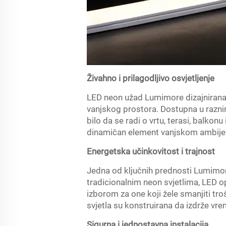
Živahno i prilagodljivo osvjetljenje
LED neon užad Lumimore dizajnirana s
vanjskog prostora. Dostupna u raznim
bilo da se radi o vrtu, terasi, balko
dinamičan element vanjskom ambije
Energetska učinkovitost i trajnost
Jedna od ključnih prednosti Lumimor
tradicionalnim neon svjetlima, LED opc
izborom za one koji žele smanjiti t
svjetla su konstruirana da izdrže vre
Sigurna i jednostavna instalacija