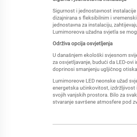
Sigurnost i jednostavnost instalacije
dizajnirana s fleksibilnim i vremensk
jednostavna za instalaciju, zahtijevaj
Lumimoreova užadna svjetla se mogu 
Održiva opcija osvjetljenja
U današnjem ekološki svjesnom svije
za osvjetljavanje, budući da LED-ovi im
doprinosi smanjenju ugljičnog otiska 
Lumimoreove LED neonske užad svjetl
energetska učinkovitost, izdržljivost
svojih vanjskih prostora. Bilo za svak
stvaranje savršene atmosfere pod zvi