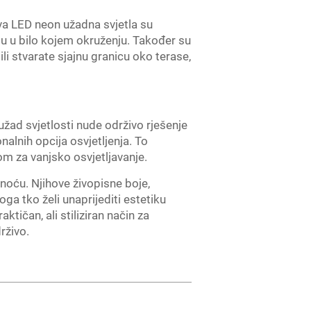
ova LED neon užadna svjetla su
bu u bilo kojem okruženju. Također su
ili stvarate sjajnu granicu oko terase,
žad svjetlosti nude održivo rješenje
onalnih opcija osvjetljenja. To
om za vanjsko osvjetljavanje.
noću. Njihove živopisne boje,
ga tko želi unaprijediti estetiku
tičan, ali stiliziran način za
rživo.