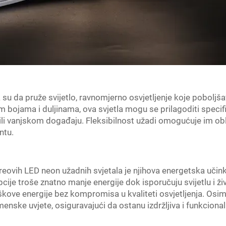
u da pruže svijetlo, ravnomjerno osvjetljenje koje poboljša
 bojama i duljinama, ova svjetla mogu se prilagoditi specif
nu ili vanjskom događaju. Fleksibilnost užadi omogućuje im obl
ntu.
eovih LED neon užadnih svjetala je njihova energetska učink
ije troše znatno manje energije dok isporučuju svijetlu i živ
roškove energije bez kompromisa u kvaliteti osvjetljenja. O
menske uvjete, osiguravajući da ostanu izdržljiva i funkciona