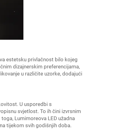
va estetsku privlačnost bilo kojeg
ičnim dizajnerskim preferencijama,
ikovanje u različite uzorke, dodajući
ovitost. U usporedbi s
opisnu svjetlost. To ih čini izvrsnim
sim toga, Lumimoreova LED užadna
lna tijekom svih godišnjih doba.