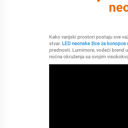
neo
Kako vanjski prostori postaju sve važ
stvar.
LED neonske žice za konopce
prednosti. Lumimore, vodeći brend u 
noćna okruženja sa svojim visokokv