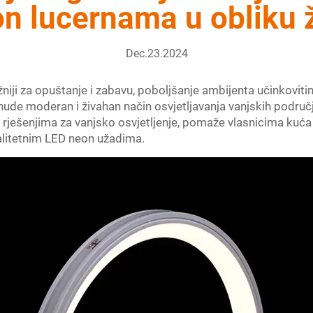
n lucernama u obliku 
Dec.23.2024
niji za opuštanje i zabavu, poboljšanje ambijenta učinkoviti
nude moderan i živahan način osvjetljavanja vanjskih područja
rješenjima za vanjsko osvjetljenje, pomaže vlasnicima kuća 
alitetnim LED neon užadima.