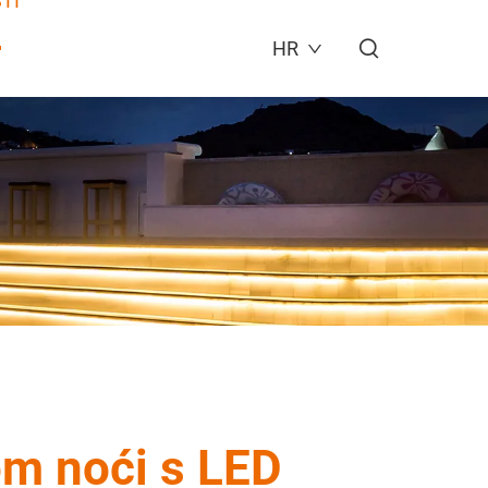
TI
HR
om noći s LED