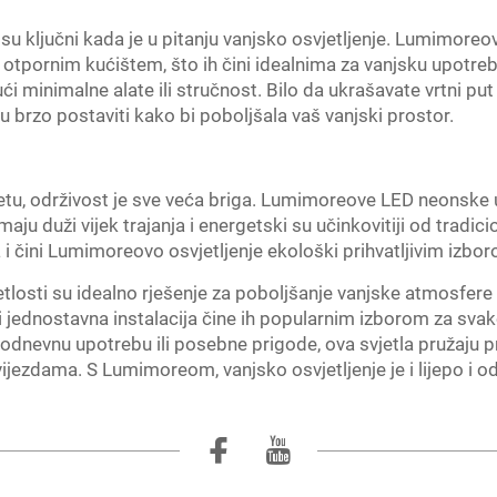
 su ključni kada je u pitanju vanjsko osvjetljenje. Lumimore
i otpornim kućištem, što ih čini idealnima za vanjsku upotre
ući minimalne alate ili stručnost. Bilo da ukrašavate vrtni put 
brzo postaviti kako bi poboljšala vaš vanjski prostor.
tu, održivost je sve veća briga. Lumimoreove LED neonske u
aju duži vijek trajanja i energetski su učinkovitiji od tradici
i čini Lumimoreovo osvjetljenje ekološki prihvatljivim izbor
osti su idealno rješenje za poboljšanje vanjske atmosfere 
 i jednostavna instalacija čine ih popularnim izborom za svako
odnevnu upotrebu ili posebne prigode, ova svjetla pružaju prak
jezdama. S Lumimoreom, vanjsko osvjetljenje je i lijepo i od