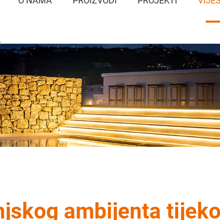
O NAMA
PROIZVODI
PROJEKTI
VIJES
S
njskog ambijenta tijek