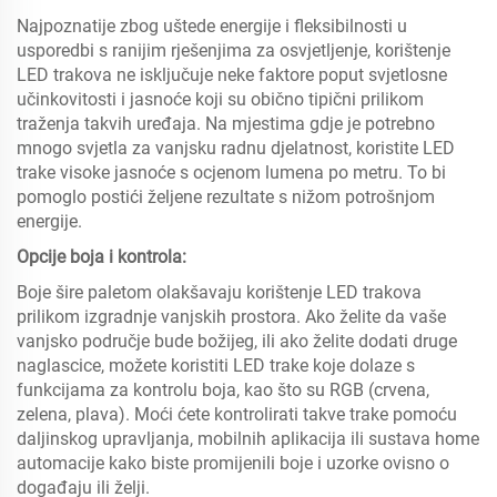
Najpoznatije zbog uštede energije i fleksibilnosti u
usporedbi s ranijim rješenjima za osvjetljenje, korištenje
LED trakova ne isključuje neke faktore poput svjetlosne
učinkovitosti i jasnoće koji su obično tipični prilikom
traženja takvih uređaja. Na mjestima gdje je potrebno
mnogo svjetla za vanjsku radnu djelatnost, koristite LED
trake visoke jasnoće s ocjenom lumena po metru. To bi
pomoglo postići željene rezultate s nižom potrošnjom
energije.
Opcije boja i kontrola:
Boje šire paletom olakšavaju korištenje LED trakova
prilikom izgradnje vanjskih prostora. Ako želite da vaše
vanjsko područje bude božijeg, ili ako želite dodati druge
naglascice, možete koristiti LED trake koje dolaze s
funkcijama za kontrolu boja, kao što su RGB (crvena,
zelena, plava). Moći ćete kontrolirati takve trake pomoću
daljinskog upravljanja, mobilnih aplikacija ili sustava home
automacije kako biste promijenili boje i uzorke ovisno o
događaju ili želji.