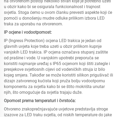
na otvorenom postoji nekoliko stvari koje je potrebno uzeti
u obzir kako bi se osigurala funkcionalnost i trajnost
svjetla. Stoga ćemo u ovom članku prevesti aspekte koji će
pomoći u donošenju mudre odluke prilikom izbora LED
traka za uporabu na otvorenom.
IP ocjene i vodootpornost:
IP (Ingress Protection) ocjena LED trakica je jedan od
glavnih uvjeta koje treba uzeti u obzir prilikom kupnje
vanjskih LED trakica. IP ocjena označava stupanj zaštite
od prašine i vode. U vanjskim upotrebi preporuča se
koristiti najmanje uređaj s IP65 ocjenom koji štiti zategle i
presjekove svjetlosnih cijevi od vodeničkih struja iz bilo
kojeg smjera. Također se može koristiti silikon prigušivač ili
dizajn zatvorenog kućista koji pruža bolju vodootpornu
komponentu za svjetla kako bi se štito mokrišta unutar
njih, što omogućuje da svjetla trajaju duže.
Opornost prema temperaturi i čvrstoća:
Otvoreno zrakoprečnjavajuće uvjetove predstavlja stroge
izazove za LED traku svjetla, od niskih temperature do jake