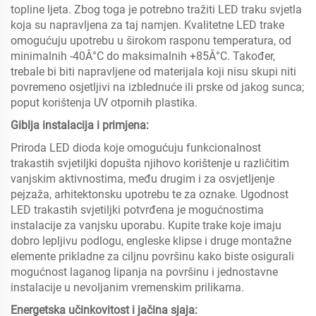
topline ljeta. Zbog toga je potrebno tražiti LED traku svjetla
koja su napravljena za taj namjen. Kvalitetne LED trake
omogućuju upotrebu u širokom rasponu temperatura, od
minimalnih -40Â°C do maksimalnih +85Â°C. Također,
trebale bi biti napravljene od materijala koji nisu skupi niti
povremeno osjetljivi na izblednuće ili prske od jakog sunca;
poput korištenja UV otpornih plastika.
Giblja instalacija i primjena:
Priroda LED dioda koje omogućuju funkcionalnost
trakastih svjetiljki dopušta njihovo korištenje u različitim
vanjskim aktivnostima, među drugim i za osvjetljenje
pejzaža, arhitektonsku upotrebu te za oznake. Ugodnost
LED trakastih svjetiljki potvrđena je mogućnostima
instalacije za vanjsku uporabu. Kupite trake koje imaju
dobro lepljivu podlogu, engleske klipse i druge montažne
elemente prikladne za ciljnu površinu kako biste osigurali
mogućnost laganog lipanja na površinu i jednostavne
instalacije u nevoljanim vremenskim prilikama.
Energetska učinkovitost i jačina sjaja: