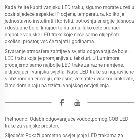
Kada želite kupiti vanjsku LED traku, sigurno morate uzeti u
obzir sljedeće aspekte: IP ocjene, temperatura, koliko je
jednostavno instalirati i koristiti, potrošnja energije, jasnoća
i dostupne boje. Imajući to na umu, lako ćete pronaći
najbolje vanjske LED trake koje neće samo olijepšati
okolišni prostor, već će trajati i godinama.
Stvaranje atmosfere zahtijeva svjetla odgovarajuće boje i
LED traku koja je promjenjiva u teksturi. U Lumimore
prodajemo samo najbolje LED trake za razne namjene,
uključujući i vanjska svjetla. Naše LED trake su napravljene
s obzirom na energiju, efikasne, versatile i visokoučinkovite,
čime dominiraju na tržištu vanjskog osvjetljenja.
Prethodno:
Odabir odgovarajuće vodootpornog COB LED
trake za vanjske prostore
Sljedeće:
Pokaži pametno osvjetljenje LED trakama za