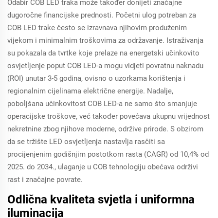
Odabir COB LED traka može također donijeti značajne
dugoročne financijske prednosti. Početni ulog potreban za
COB LED trake često se izravnava njihovim produženim
vijekom i minimalnim troškovima za održavanje. Istraživanja
su pokazala da tvrtke koje prelaze na energetski učinkovito
osvjetljenje poput COB LED-a mogu vidjeti povratnu naknadu
(ROI) unutar 3-5 godina, ovisno o uzorkama korištenja i
regionalnim cijelinama električne energije. Nadalje,
poboljšana učinkovitost COB LED-a ne samo što smanjuje
operacijske troškove, već također povećava ukupnu vrijednost
nekretnine zbog njihove moderne, održive prirode. S obzirom
da se tržište LED osvjetljenja nastavlja rasčiti sa
procijenjenim godišnjim postotkom rasta (CAGR) od 10,4% od
2025. do 2034., ulaganje u COB tehnologiju obećava održivi
rast i značajne povrate.
Odlična kvaliteta svjetla i uniformna
iluminacija