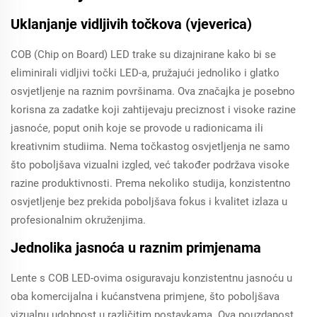
Uklanjanje vidljivih točkova (vjeverica)
COB (Chip on Board) LED trake su dizajnirane kako bi se
eliminirali vidljivi točki LED-a, pružajući jednoliko i glatko
osvjetljenje na raznim površinama. Ova značajka je posebno
korisna za zadatke koji zahtijevaju preciznost i visoke razine
jasnoće, poput onih koje se provode u radionicama ili
kreativnim studiima. Nema točkastog osvjetljenja ne samo
što poboljšava vizualni izgled, već također podržava visoke
razine produktivnosti. Prema nekoliko studija, konzistentno
osvjetljenje bez prekida poboljšava fokus i kvalitet izlaza u
profesionalnim okruženjima.
Jednolika jasnoća u raznim primjenama
Lente s COB LED-ovima osiguravaju konzistentnu jasnoću u
oba komercijalna i kućanstvena primjene, što poboljšava
vizualnu udobnost u različitim postavkama. Ova pouzdanost