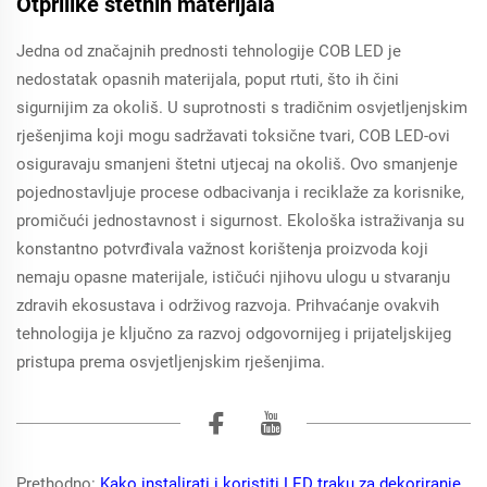
Otprilike štetnih materijala
Jedna od značajnih prednosti tehnologije COB LED je
nedostatak opasnih materijala, poput rtuti, što ih čini
sigurnijim za okoliš. U suprotnosti s tradičnim osvjetljenjskim
rješenjima koji mogu sadržavati toksične tvari, COB LED-ovi
osiguravaju smanjeni štetni utjecaj na okoliš. Ovo smanjenje
pojednostavljuje procese odbacivanja i reciklaže za korisnike,
promičući jednostavnost i sigurnost. Ekološka istraživanja su
konstantno potvrđivala važnost korištenja proizvoda koji
nemaju opasne materijale, ističući njihovu ulogu u stvaranju
zdravih ekosustava i održivog razvoja. Prihvaćanje ovakvih
tehnologija je ključno za razvoj odgovornijeg i prijateljskijeg
pristupa prema osvjetljenjskim rješenjima.
Prethodno:
Kako instalirati i koristiti LED traku za dekoriranje