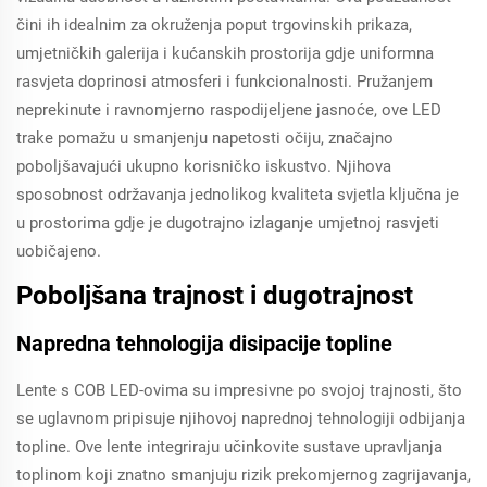
čini ih idealnim za okruženja poput trgovinskih prikaza,
umjetničkih galerija i kućanskih prostorija gdje uniformna
rasvjeta doprinosi atmosferi i funkcionalnosti. Pružanjem
neprekinute i ravnomjerno raspodijeljene jasnoće, ove LED
trake pomažu u smanjenju napetosti očiju, značajno
poboljšavajući ukupno korisničko iskustvo. Njihova
sposobnost održavanja jednolikog kvaliteta svjetla ključna je
u prostorima gdje je dugotrajno izlaganje umjetnoj rasvjeti
uobičajeno.
Poboljšana trajnost i dugotrajnost
Napredna tehnologija disipacije topline
Lente s COB LED-ovima su impresivne po svojoj trajnosti, što
se uglavnom pripisuje njihovoj naprednoj tehnologiji odbijanja
topline. Ove lente integriraju učinkovite sustave upravljanja
toplinom koji znatno smanjuju rizik prekomjernog zagrijavanja,