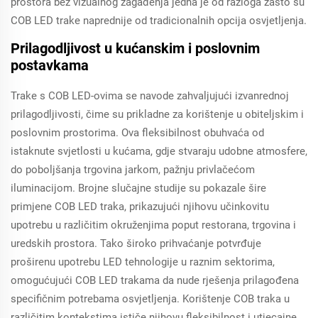
prostora bez vizualnog zagađenja jedna je od razloga zašto su
COB LED trake naprednije od tradicionalnih opcija osvjetljenja.
Prilagodljivost u kućanskim i poslovnim
postavkama
Trake s COB LED-ovima se navode zahvaljujući izvanrednoj
prilagodljivosti, čime su prikladne za korištenje u obiteljskim i
poslovnim prostorima. Ova fleksibilnost obuhvaća od
istaknute svjetlosti u kućama, gdje stvaraju udobne atmosfere,
do poboljšanja trgovina jarkom, pažnju privlačećom
iluminacijom. Brojne slučajne studije su pokazale šire
primjene COB LED traka, prikazujući njihovu učinkovitu
upotrebu u različitim okruženjima poput restorana, trgovina i
uredskih prostora. Tako široko prihvaćanje potvrđuje
proširenu upotrebu LED tehnologije u raznim sektorima,
omogućujući COB LED trakama da nude rješenja prilagođena
specifičnim potrebama osvjetljenja. Korištenje COB traka u
različitim kontekstima ističe njihovu fleksibilnost i utjecajne