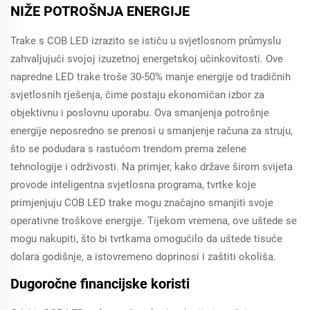
NIŽE POTROŠNJA ENERGIJE
Trake s COB LED izrazito se ističu u svjetlosnom průmyslu
zahvaljujući svojoj izuzetnoj energetskoj učinkovitosti. Ove
napredne LED trake troše 30-50% manje energije od tradičnih
svjetlosnih rješenja, čime postaju ekonomičan izbor za
objektivnu i poslovnu uporabu. Ova smanjenja potrošnje
energije neposredno se prenosi u smanjenje računa za struju,
što se podudara s rastućom trendom prema zelene
tehnologije i održivosti. Na primjer, kako države širom svijeta
provode inteligentna svjetlosna programa, tvrtke koje
primjenjuju COB LED trake mogu značajno smanjiti svoje
operativne troškove energije. Tijekom vremena, ove uštede se
mogu nakupiti, što bi tvrtkama omogućilo da uštede tisuće
dolara godišnje, a istovremeno doprinosi i zaštiti okoliša.
Dugoročne financijske koristi