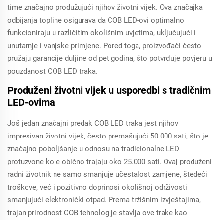
time značajno produžujući njihov životni vijek. Ova značajka
odbijanja topline osigurava da COB LED-ovi optimalno
funkcioniraju u različitim okolišnim uvjetima, uključujući i
unutarnje i vanjske primjene. Pored toga, proizvođači često
pružaju garancije duljine od pet godina, što potvrđuje povjeru u
pouzdanost COB LED traka.
Produženi životni vijek u usporedbi s tradičnim
LED-ovima
Još jedan značajni predak COB LED traka jest njihov
impresivan životni vijek, često premašujući 50.000 sati, što je
značajno poboljšanje u odnosu na tradicionalne LED
protuzvone koje obično trajaju oko 25.000 sati. Ovaj produženi
radni životnik ne samo smanjuje učestalost zamjene, štedeći
troškove, već i pozitivno doprinosi okolišnoj održivosti
smanjujući elektronički otpad. Prema tržišnim izvještajima,
trajan prirodnost COB tehnologije stavlja ove trake kao