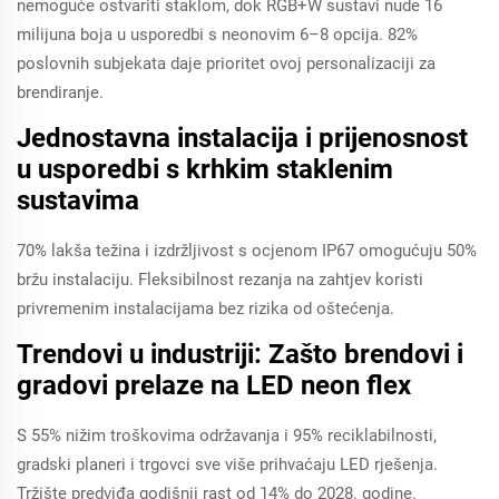
nemoguće ostvariti staklom, dok RGB+W sustavi nude 16
milijuna boja u usporedbi s neonovim 6–8 opcija. 82%
poslovnih subjekata daje prioritet ovoj personalizaciji za
brendiranje.
Jednostavna instalacija i prijenosnost
u usporedbi s krhkim staklenim
sustavima
70% lakša težina i izdržljivost s ocjenom IP67 omogućuju 50%
bržu instalaciju. Fleksibilnost rezanja na zahtjev koristi
privremenim instalacijama bez rizika od oštećenja.
Trendovi u industriji: Zašto brendovi i
gradovi prelaze na LED neon flex
S 55% nižim troškovima održavanja i 95% reciklabilnosti,
gradski planeri i trgovci sve više prihvaćaju LED rješenja.
Tržište predviđa godišnji rast od 14% do 2028. godine.