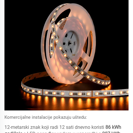
Komercijalne instalacije pokazuju uštedu:
12-metarski znak koji radi 12 sati dnevno koristi
86 kWh