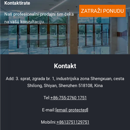
Kontaktirate
ZATRAŽI PONUDU
Naš profesionalni prodajni tim čeka
na vašu konzultaciju.
Kontakt
Add: 3. sprat, zgrada br. 1, industrijska zona Shengxuan, cesta
Shilong, Shiyan, Shenzhen 518108, Kina
Tel:
+86-755-2760 1751
E-mail:
[email protected]
Mobilni:
+8613751129751