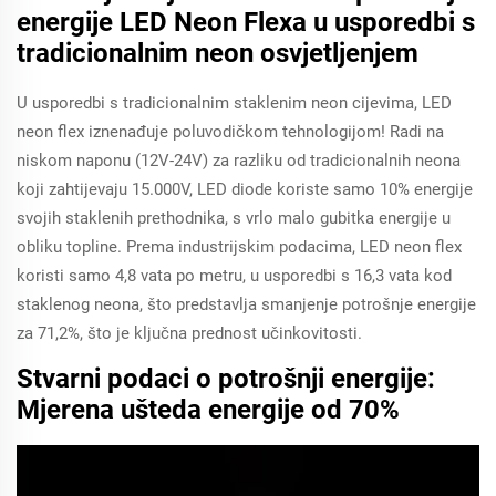
energije LED Neon Flexa u usporedbi s
tradicionalnim neon osvjetljenjem
U usporedbi s tradicionalnim staklenim neon cijevima, LED
neon flex iznenađuje poluvodičkom tehnologijom! Radi na
niskom naponu (12V-24V) za razliku od tradicionalnih neona
koji zahtijevaju 15.000V, LED diode koriste samo 10% energije
svojih staklenih prethodnika, s vrlo malo gubitka energije u
obliku topline. Prema industrijskim podacima, LED neon flex
koristi samo 4,8 vata po metru, u usporedbi s 16,3 vata kod
staklenog neona, što predstavlja smanjenje potrošnje energije
za 71,2%, što je ključna prednost učinkovitosti.
Stvarni podaci o potrošnji energije:
Mjerena ušteda energije od 70%