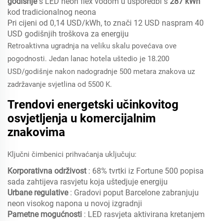
godišnje
s LED neon flex vodom u usporedbi s
287 kWh
kod tradicionalnog neona
Pri cijeni od 0,14 USD/kWh, to znači 12 USD naspram 40
USD godišnjih troškova za energiju
Retroaktivna ugradnja na veliku skalu povećava ove
pogodnosti. Jedan lanac hotela uštedio je 18.200
USD/godišnje nakon nadogradnje 500 metara znakova uz
zadržavanje svjetlina od 5500 K.
Trendovi energetski učinkovitog
osvjetljenja u komercijalnim
znakovima
Ključni čimbenici prihvaćanja uključuju:
Korporativna održivost
: 68% tvrtki iz Fortune 500 popisa
sada zahtijeva rasvjetu koja uštedjuje energiju
Urbane regulative
: Gradovi poput Barcelone zabranjuju
neon visokog napona u novoj izgradnji
Pametne mogućnosti
: LED rasvjeta aktivirana kretanjem