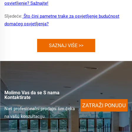
osvjetljenje? Sažnajte!
Sljedeće:
Što čini pametne trake za osvjetljenje budućnost
domaćeg osvjetljenja?
SAZNAJ VIŠE >>
Molimo Vas da se S nama
Kontaktirate
ZATRAŽI PONUDU
Naš profesionalni prodajni tim čeka
na vašu konzultaciju.