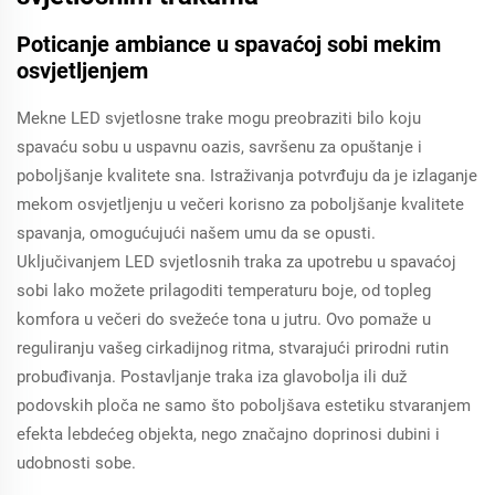
Poticanje ambiance u spavaćoj sobi mekim
osvjetljenjem
Mekne LED svjetlosne trake mogu preobraziti bilo koju
spavaću sobu u uspavnu oazis, savršenu za opuštanje i
poboljšanje kvalitete sna. Istraživanja potvrđuju da je izlaganje
mekom osvjetljenju u večeri korisno za poboljšanje kvalitete
spavanja, omogućujući našem umu da se opusti.
Uključivanjem LED svjetlosnih traka za upotrebu u spavaćoj
sobi lako možete prilagoditi temperaturu boje, od topleg
komfora u večeri do svežeće tona u jutru. Ovo pomaže u
reguliranju vašeg cirkadijnog ritma, stvarajući prirodni rutin
probuđivanja. Postavljanje traka iza glavobolja ili duž
podovskih ploča ne samo što poboljšava estetiku stvaranjem
efekta lebdećeg objekta, nego značajno doprinosi dubini i
udobnosti sobe.