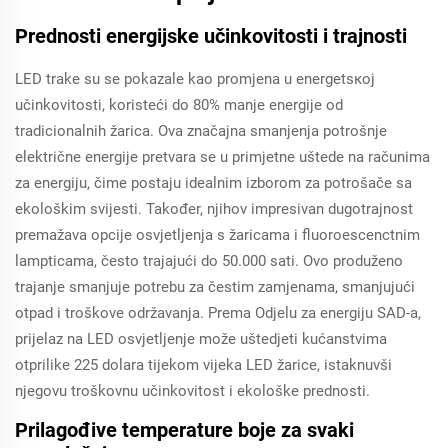
Prednosti energijske učinkovitosti i trajnosti
LED trake su se pokazale kao promjena u energetsкој
učinkovitosti, koristeći do 80% manje energije od
tradicionalnih žarica. Ova značajna smanjenja potrošnje
električne energije pretvara se u primjetne uštede na računima
za energiju, čime postaju idealnim izborom za potrošače sa
ekološkim svijesti. Također, njihov impresivan dugotrajnost
premažava opcije osvjetljenja s žaricama i fluoroescenctnim
lampticama, često trajajući do 50.000 sati. Ovo produženo
trajanje smanjuje potrebu za čestim zamjenama, smanjujući
otpad i troškove održavanja. Prema Odjelu za energiju SAD-a,
prijelaz na LED osvjetljenje može uštedjeti kućanstvima
otprilike 225 dolara tijekom vijeka LED žarice, istaknuvši
njegovu troškovnu učinkovitost i ekološke prednosti.
Prilagođive temperature boje za svaki