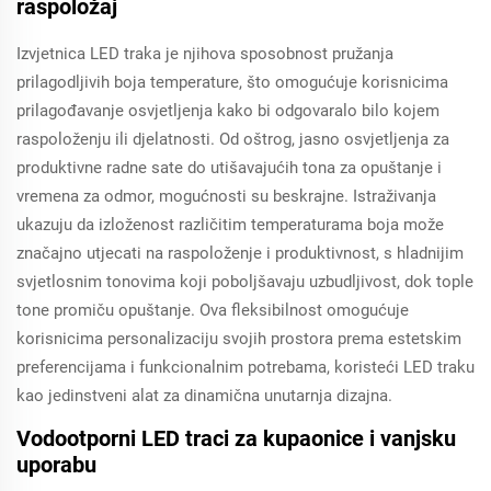
raspoložaj
Izvjetnica LED traka je njihova sposobnost pružanja
prilagodljivih boja temperature, što omogućuje korisnicima
prilagođavanje osvjetljenja kako bi odgovaralo bilo kojem
raspoloženju ili djelatnosti. Od oštrog, jasno osvjetljenja za
produktivne radne sate do utišavajućih tona za opuštanje i
vremena za odmor, mogućnosti su beskrajne. Istraživanja
ukazuju da izloženost različitim temperaturama boja može
značajno utjecati na raspoloženje i produktivnost, s hladnijim
svjetlosnim tonovima koji poboljšavaju uzbudljivost, dok tople
tone promiču opuštanje. Ova fleksibilnost omogućuje
korisnicima personalizaciju svojih prostora prema estetskim
preferencijama i funkcionalnim potrebama, koristeći LED traku
kao jedinstveni alat za dinamična unutarnja dizajna.
Vodootporni LED traci za kupaonice i vanjsku
uporabu