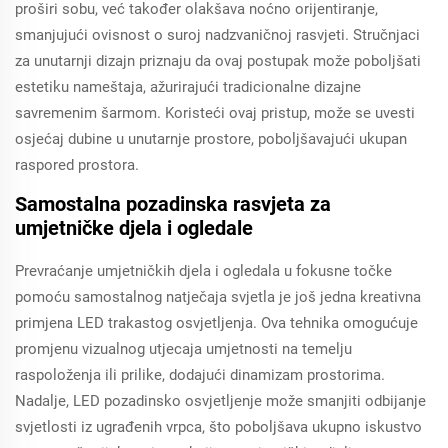
proširi sobu, već također olakšava noćno orijentiranje,
smanjujući ovisnost o suroj nadzvaničnoj rasvjeti. Stručnjaci
za unutarnji dizajn priznaju da ovaj postupak može poboljšati
estetiku nameštaja, ažurirajući tradicionalne dizajne
savremenim šarmom. Koristeći ovaj pristup, može se uvesti
osjećaj dubine u unutarnje prostore, poboljšavajući ukupan
raspored prostora.
Samostalna pozadinska rasvjeta za
umjetničke djela i ogledale
Prevraćanje umjetničkih djela i ogledala u fokusne točke
pomoću samostalnog natječaja svjetla je još jedna kreativna
primjena LED trakastog osvjetljenja. Ova tehnika omogućuje
promjenu vizualnog utjecaja umjetnosti na temelju
raspoloženja ili prilike, dodajući dinamizam prostorima.
Nadalje, LED pozadinsko osvjetljenje može smanjiti odbijanje
svjetlosti iz ugrađenih vrpca, što poboljšava ukupno iskustvo