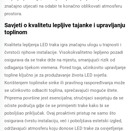
značajno utjecati na odabir te konačno oblikovati atmosferu
prostora.
Savjeti o kvalitetu lepljive tajanke i upravljanju
toplinom
Kvaliteta lepljenja LED traka igra značajnu ulogu u trajnosti i
čvrstoći njihove instalacije. Visokokvalitetno lepljeno pozadi
osigurava da se trake drže na mjestu, smanjujući rizik od
odlaganja tijekom vremena. Pored toga, učinkovito upravljanje
topline ključno je za produžavanje života LED svjetla.
Korištenjem toplinske sinke ili pravilnog raspoređivanja može
se učinkovito odbaciti toplina, sprečavajući moguće štete.
Priprema površine jest esencijalna; stručnjaci savjetuju da se
očiste područja gdje će se primijeniti trake kako bi se
poboljšao priključak. Ovaj proaktivni pristup ne samo što
osigurava čvrstu instalaciju, već i poboljšava estetski izgled,
održavajući atmosferu koju donose LED trake za osvjetljenje.