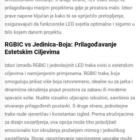
prilagođavaju manjim projektima gdje je prostora malo. Izbor
prave napone ključan je kako bi se spriječilo pretopljenje,
osiguravajući da funkcioniše LED svjetla optimalno i sigurno u
bilo kojem danom projektu.
RGBIC vs Jedinica-Boja: Prilagođavanje
Estetskim Ciljevima
Izbor između RGBIC i jednobojnih LED traka ovisi o estetskim
ciljevima i namijenjenim primjenama. RGBIC trake, koje
omogućuju prikaz više boja istovremeno, idealne su za jarka i
dinamična okruženja poput prostora za zabavu ili moderne
spavaće sobe. Nudite vizualno utjecajno iskustvo, savršeno za
stvaranje prilagođenih postavki. S druge strane, jednobojne
trake nude vjeveričav i konstantan izgled. Prema stručnjacima
za dizajn osvjetljenja, ova opcija može tiho poboljšati
emocionalni ton okruženja pružanjem mirnog i jednolikog
osvjetljenja. Stoga, razumijevanje namijenjene uporabe može