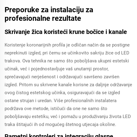
Preporuke za instalaciju za
profesionalne rezultate
Skrivanje žica koristeći krune bočice i kanale
Koristenje koronarijnih profila je odličan način da se postigne
neprekinuti izgled, pri čemu se učinkovito sakriju žice od LED
trakova. Ova tehnika ne samo što poboljšava ukupni estetski
učinak, već i pojednostavljuje vaš unutarnji prostor,
sprečavajući nerješenost i održavajući savršeno završen
izgled. Pritom su skrivene kanale korisne za daljnje održavanje
ovog čistog estetskog učinka, osiguravajući da se izgled
ostane strujan i uredan. Više profesionalnih instalatera
podržava ove metode, ističući da one ne samo što
poboljšavaju estetiku, već i pomažu u produživanju života LED
traka štitajući ih od mogućeg štetnog utjecaja okoline.
Pametni kontroleri za integraciju glasne