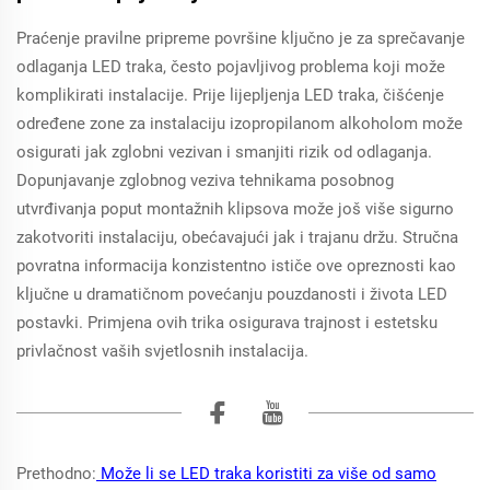
Praćenje pravilne pripreme površine ključno je za sprečavanje
odlaganja LED traka, često pojavljivog problema koji može
komplikirati instalacije. Prije lijepljenja LED traka, čišćenje
određene zone za instalaciju izopropilanom alkoholom može
osigurati jak zglobni vezivan i smanjiti rizik od odlaganja.
Dopunjavanje zglobnog veziva tehnikama posobnog
utvrđivanja poput montažnih klipsova može još više sigurno
zakotvoriti instalaciju, obećavajući jak i trajanu držu. Stručna
povratna informacija konzistentno ističe ove opreznosti kao
ključne u dramatičnom povećanju pouzdanosti i života LED
postavki. Primjena ovih trika osigurava trajnost i estetsku
privlačnost vaših svjetlosnih instalacija.
Prethodno:
Može li se LED traka koristiti za više od samo