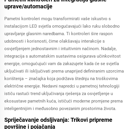
uprave/automacije
Pametni kontroleri mogu transformirati vaše iskustvo s
instalacijom LED svjetla omogućavajući lako ruku slobodno
upravljanje glasnim naredbama. Ti kontroleri šire raspon
udobnosti i korisnosti, čime olakšavaju interakcije s
osvjetljenjem jednostavnim i intuitivnim načinom. Nadalje,
integracija s automatskim sustavima osigurava učinkovitost
energije, omogućujući vam da zakazujete kada će se svjetla
uključivati ili isključivati prema unaprijed definiranim uzorcima
korištenja – značajka koja podržava štednju na troškovima
električne energije. Nedavni napredci u pametnoj tehnologiji
ističu rastući trend uključivanja rješenja za osvjetljenje u
ekosustave pametnih kuća, ističući moderne promjene prema
inteligentnijim i međusobno povezanim prostorima života.
Spriječavanje odsljivanja: Trikovi pripreme
površine i pojačanja