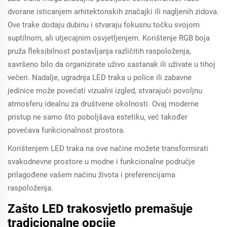
dvorane isticanjem arhitektonskih značajki ili nagljenih zidova.
Ove trake dodaju dubinu i stvaraju fokusnu točku svojom
suptilnom, ali utjecajnim osvjetljenjem. Korištenje RGB boja
pruža fleksibilnost postavljanja različitih raspoloženja,
savršeno bilo da organizirate uživo sastanak ili uživate u tihoj
večeri. Nadalje, ugradnja LED traka u police ili zabavne
jedinice može povećati vizualni izgled, stvarajući povoljnu
atmosferu idealnu za društvene okolnosti. Ovaj moderne
pristup ne samo što poboljšava estetiku, već također
povećava funkcionalnost prostora.
Korištenjem LED traka na ove načine možete transformirati
svakodnevne prostore u modne i funkcionalne područje
prilagođene vašem načinu života i preferencijama
raspoloženja.
Zašto LED trakosvjetlo premašuje
tradicionalne opcije