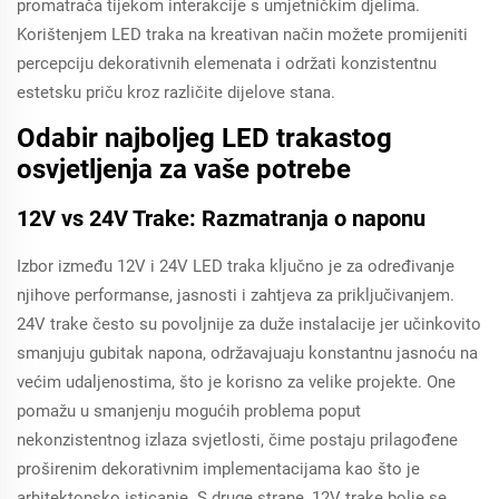
promatrača tijekom interakcije s umjetničkim djelima.
Korištenjem LED traka na kreativan način možete promijeniti
percepciju dekorativnih elemenata i održati konzistentnu
estetsku priču kroz različite dijelove stana.
Odabir najboljeg LED trakastog
osvjetljenja za vaše potrebe
12V vs 24V Trake: Razmatranja o naponu
Izbor između 12V i 24V LED traka ključno je za određivanje
njihove performanse, jasnosti i zahtjeva za priključivanjem.
24V trake često su povoljnije za duže instalacije jer učinkovito
smanjuju gubitak napona, održavajuaju konstantnu jasnoću na
većim udaljenostima, što je korisno za velike projekte. One
pomažu u smanjenju mogućih problema poput
nekonzistentnog izlaza svjetlosti, čime postaju prilagođene
proširenim dekorativnim implementacijama kao što je
arhitektonsko isticanje. S druge strane, 12V trake bolje se