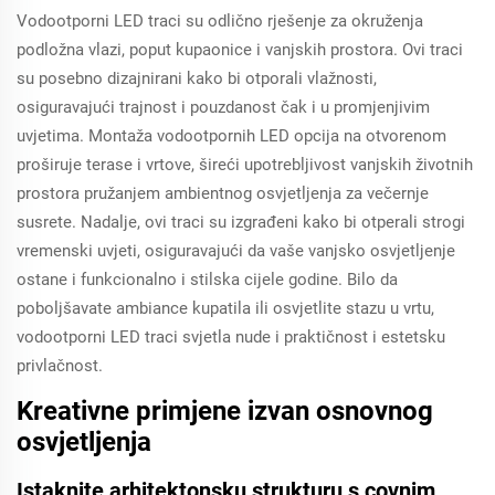
Vodootporni LED traci su odlično rješenje za okruženja
podložna vlazi, poput kupaonice i vanjskih prostora. Ovi traci
su posebno dizajnirani kako bi otporali vlažnosti,
osiguravajući trajnost i pouzdanost čak i u promjenjivim
uvjetima. Montaža vodootpornih LED opcija na otvorenom
proširuje terase i vrtove, šireći upotrebljivost vanjskih životnih
prostora pružanjem ambientnog osvjetljenja za večernje
susrete. Nadalje, ovi traci su izgrađeni kako bi otperali strogi
vremenski uvjeti, osiguravajući da vaše vanjsko osvjetljenje
ostane i funkcionalno i stilska cijele godine. Bilo da
poboljšavate ambiance kupatila ili osvjetlite stazu u vrtu,
vodootporni LED traci svjetla nude i praktičnost i estetsku
privlačnost.
Kreativne primjene izvan osnovnog
osvjetljenja
Istaknite arhitektonsku strukturu s covnim