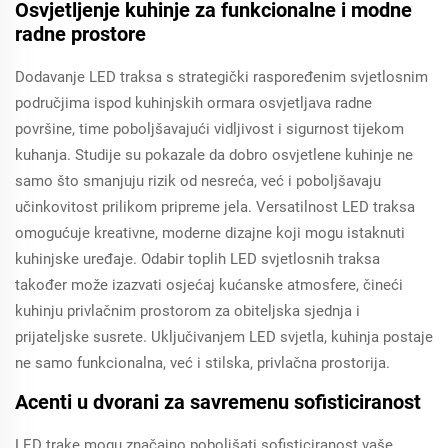
Osvjetljenje kuhinje za funkcionalne i modne
radne prostore
Dodavanje LED traksa s strategički raspoređenim svjetlosnim
područjima ispod kuhinjskih ormara osvjetljava radne
površine, time poboljšavajući vidljivost i sigurnost tijekom
kuhanja. Studije su pokazale da dobro osvjetlene kuhinje ne
samo što smanjuju rizik od nesreća, već i poboljšavaju
učinkovitost prilikom pripreme jela. Versatilnost LED traksa
omogućuje kreativne, moderne dizajne koji mogu istaknuti
kuhinjske uređaje. Odabir toplih LED svjetlosnih traksa
također može izazvati osjećaj kućanske atmosfere, čineći
kuhinju privlačnim prostorom za obiteljska sjednja i
prijateljske susrete. Uključivanjem LED svjetla, kuhinja postaje
ne samo funkcionalna, već i stilska, privlačna prostorija.
Acenti u dvorani za savremenu sofisticiranost
LED trake mogu značajno poboljšati sofisticiranost vaše