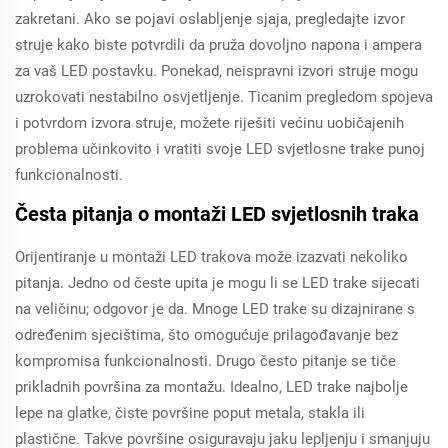
zakretani. Ako se pojavi oslabljenje sjaja, pregledajte izvor
struje kako biste potvrdili da pruža dovoljno napona i ampera
za vaš LED postavku. Ponekad, neispravni izvori struje mogu
uzrokovati nestabilno osvjetljenje. Ticanim pregledom spojeva
i potvrdom izvora struje, možete riješiti većinu uobičajenih
problema učinkovito i vratiti svoje LED svjetlosne trake punoj
funkcionalnosti.
Česta pitanja o montaži LED svjetlosnih traka
Orijentiranje u montaži LED trakova može izazvati nekoliko
pitanja. Jedno od česte upita je mogu li se LED trake sijecati
na veličinu; odgovor je da. Mnoge LED trake su dizajnirane s
određenim sjecištima, što omogućuje prilagođavanje bez
kompromisa funkcionalnosti. Drugo često pitanje se tiče
prikladnih površina za montažu. Idealno, LED trake najbolje
lepe na glatke, čiste površine poput metala, stakla ili
plastične. Takve površine osiguravaju jaku lepljenju i smanjuju