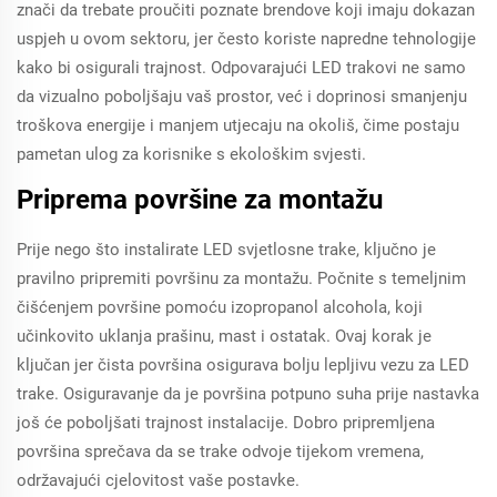
znači da trebate proučiti poznate brendove koji imaju dokazan
uspjeh u ovom sektoru, jer često koriste napredne tehnologije
kako bi osigurali trajnost. Odpovarajući LED trakovi ne samo
da vizualno poboljšaju vaš prostor, već i doprinosi smanjenju
troškova energije i manjem utjecaju na okoliš, čime postaju
pametan ulog za korisnike s ekološkim svjesti.
Priprema površine za montažu
Prije nego što instalirate LED svjetlosne trake, ključno je
pravilno pripremiti površinu za montažu. Počnite s temeljnim
čišćenjem površine pomoću izopropanol alcohola, koji
učinkovito uklanja prašinu, mast i ostatak. Ovaj korak je
ključan jer čista površina osigurava bolju lepljivu vezu za LED
trake. Osiguravanje da je površina potpuno suha prije nastavka
još će poboljšati trajnost instalacije. Dobro pripremljena
površina sprečava da se trake odvoje tijekom vremena,
održavajući cjelovitost vaše postavke.