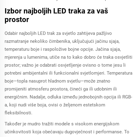
Izbor najboljih LED traka za vaš
prostor
Odabir najboljih LED trak za svjetlo zahtijeva pažljivo
razmatranje nekoliko čimbenika, uključujući jačinu sjaja,
temperaturu boje i raspoložive bojne opcije. Jačina sjaja,
mjerenja u lumenima, utiče na to kako dobro će traka osvjetliti
prostor; važno je odabrati osvjetljenje ovisno o tome jesu li
potrebni ambijentalni ili funkcionalni svjetlomjeri. Temperatura
boje—topla nasuprot hladnom svjetlu—može znatno
promijeniti atmosferu prostora, čineći ga ili udobnim ili
energičnim. Nadalje, odluka između jednobojnih opcija ili RGB-
a, koji nudi više boja, ovisi o željenom estetskom
fleksibilnosti.
Također je mudro tražiti modele s visokom energijskom
učinkovitosti koja obećavaju dugovječnost i performanse. To