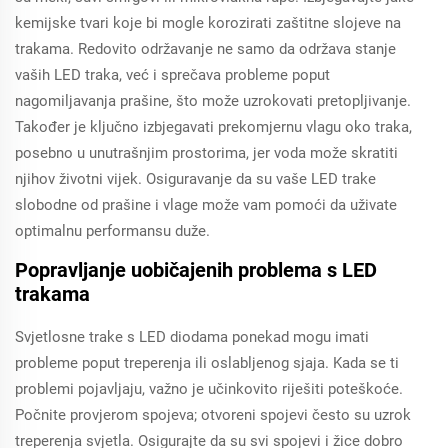
kemijske tvari koje bi mogle korozirati zaštitne slojeve na
trakama. Redovito održavanje ne samo da održava stanje
vaših LED traka, već i sprečava probleme poput
nagomiljavanja prašine, što može uzrokovati pretopljivanje.
Također je ključno izbjegavati prekomjernu vlagu oko traka,
posebno u unutrašnjim prostorima, jer voda može skratiti
njihov životni vijek. Osiguravanje da su vaše LED trake
slobodne od prašine i vlage može vam pomoći da uživatе
optimalnu performansu duže.
Popravljanje uobičajenih problema s LED
trakama
Svjetlosne trake s LED diodama ponekad mogu imati
probleme poput treperenja ili oslabljenog sjaja. Kada se ti
problemi pojavljaju, važno je učinkovito riješiti poteškoće.
Počnite provjerom spojeva; otvoreni spojevi često su uzrok
treperenja svjetla. Osigurajte da su svi spojevi i žice dobro