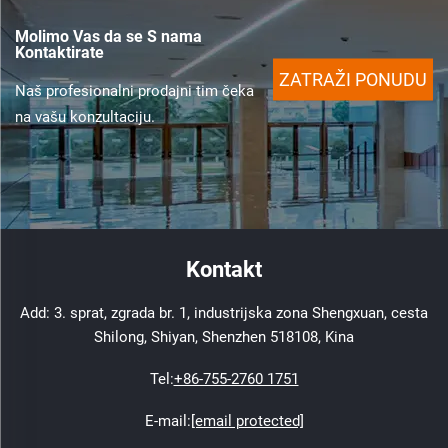
Molimo Vas da se S nama
Kontaktirate
ZATRAŽI PONUDU
Naš profesionalni prodajni tim čeka
na vašu konzultaciju.
Kontakt
Add: 3. sprat, zgrada br. 1, industrijska zona Shengxuan, cesta
Shilong, Shiyan, Shenzhen 518108, Kina
Tel:
+86-755-2760 1751
E-mail:
[email protected]