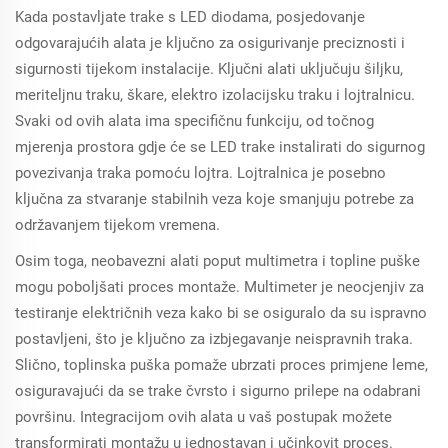
Kada postavljate trake s LED diodama, posjedovanje
odgovarajućih alata je ključno za osigurivanje preciznosti i
sigurnosti tijekom instalacije. Ključni alati uključuju šiljku,
meriteljnu traku, škare, elektro izolacijsku traku i lojtralnicu.
Svaki od ovih alata ima specifičnu funkciju, od točnog
mjerenja prostora gdje će se LED trake instalirati do sigurnog
povezivanja traka pomoću lojtra. Lojtralnica je posebno
ključna za stvaranje stabilnih veza koje smanjuju potrebe za
održavanjem tijekom vremena.
Osim toga, neobavezni alati poput multimetra i topline puške
mogu poboljšati proces montaže. Multimeter je neocjenjiv za
testiranje električnih veza kako bi se osiguralo da su ispravno
postavljeni, što je ključno za izbjegavanje neispravnih traka.
Slično, toplinska puška pomaže ubrzati proces primjene leme,
osiguravajući da se trake čvrsto i sigurno prilepe na odabrani
površinu. Integracijom ovih alata u vaš postupak možete
transformirati montažu u jednostavan i učinkovit proces.