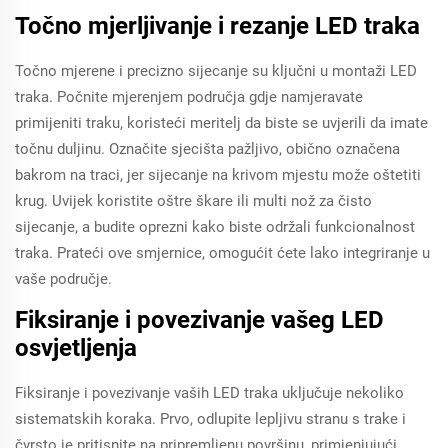
Točno mjerljivanje i rezanje LED traka
Točno mjerene i precizno sijecanje su ključni u montaži LED
traka. Počnite mjerenjem područja gdje namjeravate
primijeniti traku, koristeći meritelj da biste se uvjerili da imate
točnu duljinu. Označite sjecišta pažljivo, obično označena
bakrom na traci, jer sijecanje na krivom mjestu može oštetiti
krug. Uvijek koristite oštre škare ili multi nož za čisto
sijecanje, a budite oprezni kako biste održali funkcionalnost
traka. Prateći ove smjernice, omogućit ćete lako integriranje u
vaše područje.
Fiksiranje i povezivanje vašeg LED
osvjetljenja
Fiksiranje i povezivanje vaših LED traka uključuje nekoliko
sistematskih koraka. Prvo, odlupite lepljivu stranu s trake i
čvrsto je pritisnite na pripremljenu površinu, primjenjujući