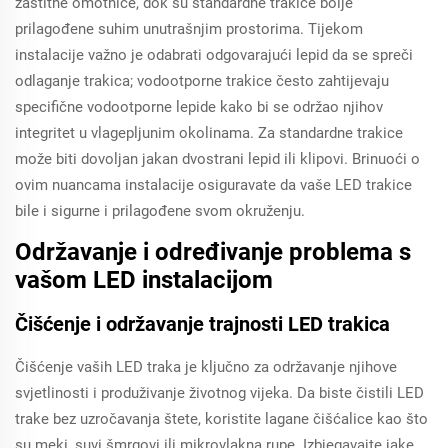
zaštitne omotnice, dok su standardne trakice bolje
prilagođene suhim unutrašnjim prostorima. Tijekom
instalacije važno je odabrati odgovarajući lepid da se spreči
odlaganje trakica; vodootporne trakice često zahtijevaju
specifične vodootporne lepide kako bi se održao njihov
integritet u vlagepljunim okolinama. Za standardne trakice
može biti dovoljan jakan dvostrani lepid ili klipovi. Brinuoći o
ovim nuancama instalacije osiguravate da vaše LED trakice
bile i sigurne i prilagođene svom okruženju.
Održavanje i određivanje problema s
vašom LED instalacijom
Čišćenje i održavanje trajnosti LED trakica
Čišćenje vaših LED traka je ključno za održavanje njihove
svjetlinosti i produživanje životnog vijeka. Da biste čistili LED
trake bez uzročavanja štete, koristite lagane čišćalice kao što
su meki, suvi šmrgovi ili mikrovlakna rupe. Izbjegavajte jake