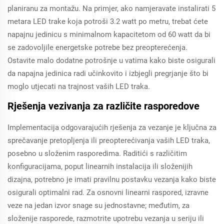
planiranu za montažu. Na primjer, ako namjeravate instalirati 5
metara LED trake koja potroši 3.2 watt po metru, trebat ćete
napajnu jedinicu s minimalnom kapacitetom od 60 watt da bi
se zadovoljile energetske potrebe bez preopterećenja.
Ostavite malo dodatne potrošnje u vatima kako biste osigurali
da napajna jedinica radi učinkovito i izbjegli pregrjanje što bi
moglo utjecati na trajnost vaših LED traka.
Rješenja vezivanja za različite rasporedove
Implementacija odgovarajućih rješenja za vezanje je ključna za
sprečavanje pretopljenja ili preopterećivanja vaših LED traka,
posebno u složenim rasporedima. Raditići s različitim
konfiguracijama, poput linearnih instalacija ili složenijih
dizajna, potrebno je imati pravilnu postavku vezanja kako biste
osigurali optimalni rad. Za osnovni linearni raspored, izravne
veze na jedan izvor snage su jednostavne; međutim, za
složenije rasporede, razmotrite upotrebu vezanja u seriju ili