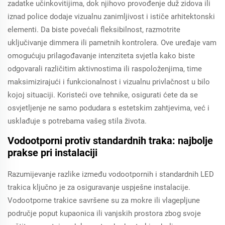
zadatke učinkovitijima, dok njihovo provođenje duž zidova ili
iznad police dodaje vizualnu zanimljivost i ističe arhitektonski
elementi. Da biste povećali fleksibilnost, razmotrite
uključivanje dimmera ili pametnih kontrolera. Ove uređaje vam
omogućuju prilagođavanje intenziteta svjetla kako biste
odgovarali različitim aktivnostima ili raspoloženjima, time
maksimizirajući i funkcionalnost i vizualnu privlačnost u bilo
kojoj situaciji. Koristeći ove tehnike, osigurati ćete da se
osvjetljenje ne samo podudara s estetskim zahtjevima, već i
usklađuje s potrebama vašeg stila života.
Vodootporni protiv standardnih traka: najbolje
prakse pri instalaciji
Razumijevanje razlike između vodootpornih i standardnih LED
trakica ključno je za osiguravanje uspješne instalacije.
Vodootporne trakice savršene su za mokre ili vlagepljune
područje poput kupaonica ili vanjskih prostora zbog svoje