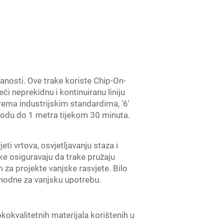
ranosti. Ove trake koriste Chip-On-
i neprekidnu i kontinuiranu liniju
Prema industrijskim standardima, '6'
 vodu do 1 metra tijekom 30 minuta.
i vrtova, osvjetljavanju staza i
e osiguravaju da trake pružaju
za projekte vanjske rasvjete. Bilo
phodne za vanjsku upotrebu.
kokvalitetnih materijala korištenih u