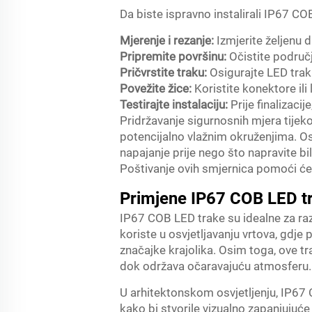
Da biste ispravno instalirali IP67 COB
Mjerenje i rezanje:
Izmjerite željenu 
Pripremite površinu:
Očistite područj
Pričvrstite traku:
Osigurajte LED trak
Povežite žice:
Koristite konektore ili
Testirajte instalaciju:
Prije finalizaci
Pridržavanje sigurnosnih mjera tijek
potencijalno vlažnim okruženjima. Osi
napajanje prije nego što napravite b
Poštivanje ovih smjernica pomoći će u
Primjene IP67 COB LED t
IP67 COB LED trake su idealne za razn
koriste u osvjetljavanju vrtova, gdje 
značajke krajolika. Osim toga, ove t
dok održava očaravajuću atmosferu.
U arhitektonskom osvjetljenju, IP67 
kako bi stvorile vizualno zapanjujuć