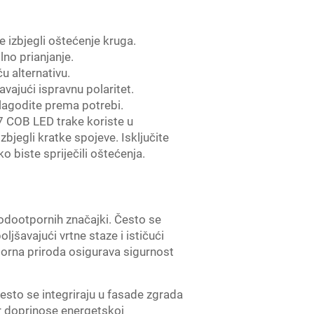
e izbjegli oštećenje kruga.
lno prianjanje.
u alternativu.
avajući ispravnu polaritet.
prilagodite prema potrebi.
67 COB LED trake koriste u
bjegli kratke spojeve. Isključite
 biste spriječili oštećenja.
vodootpornih značajki. Često se
ljšavajući vrtne staze i ističući
porna priroda osigurava sigurnost
esto se integriraju u fasade zgrada
er doprinose energetskoj