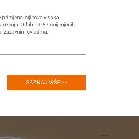
e primjene. Njihova visoka
kruženja. Odabir IP67 ocijenjenih
u izazovnim uvjetima.
SAZNAJ VIŠE >>