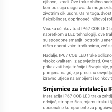
njihovoj izradi. Ove trake obično sadrž
kompozicija osigurava da mogu izdrža
životnim ciklusom. Osim toga, dvostr
fleksibilnost, doprinoseći njihovoj r
Visoka učinkovitost IP67 COB LED tra
napretkom u LED tehnologiji, ove tra
su sposobne smanjiti potrošnju ener
nižim operativnim troškovima, već 
Nadalje, IP67 COB LED trake odlično 
visokokvalitetni izlaz svjetlosti. O
prikazivati boje točnije i živopisnij
primjenama gdje je precizno osvjetljen
izravno utječe na ambijent i učinkovi
Smjernice za instalaciju
Instalacija IP67 COB LED traka zahtij
odvijač, stripper žica, mjernu traku i
opcionalne komponente za prigušivan