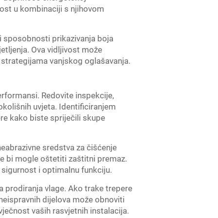
nost u kombinaciji s njihovom
 i sposobnosti prikazivanja boja
jetljenja. Ova vidljivost može
u strategijama vanjskog oglašavanja.
erformansi. Redovite inspekcije,
olišnih uvjeta. Identificiranjem
e kako biste spriječili skupe
neabrazivne sredstva za čišćenje
je bi mogle oštetiti zaštitni premaz.
o sigurnost i optimalnu funkciju.
a prodiranja vlage. Ako trake trepere
a neispravnih dijelova može obnoviti
ječnost vaših rasvjetnih instalacija.