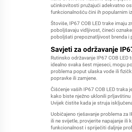
učinkovitosti pružajući adekvatno os
funkcionalnošću čini ih popularnim 
Štoviše, IP67 COB LED trake imaju zn
poboljšavaju vidljivost, čineći oznake
poboljšati prepoznatljivost brenda i
Savjeti za održavanje IP
Rutinsko održavanje IP67 COB LED tra
idealno svaka šest mjeseci, mogu pomo
problema poput ulaska vode ili fizič
popravke ili zamjene.
Čišćenje vaših IP67 COB LED traka je
kako biste nježno uklonili prljavštinu
Uvijek čistite kada je struja isključe
Uobičajeno rješavanje problema za IP
ili ne svijetle, provjerite napajanje
funkcionalnost i spriječiti daljnje p