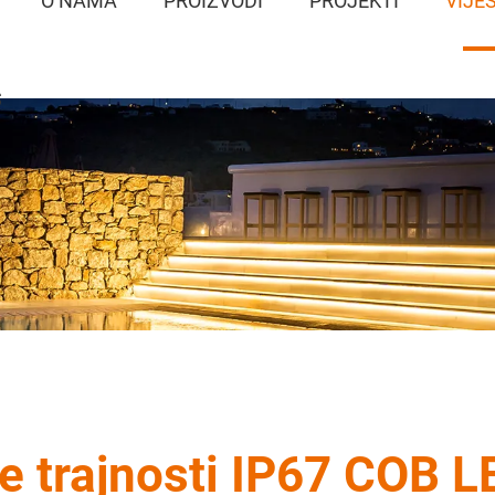
O NAMA
PROIZVODI
PROJEKTI
VIJES
S
je trajnosti IP67 COB L