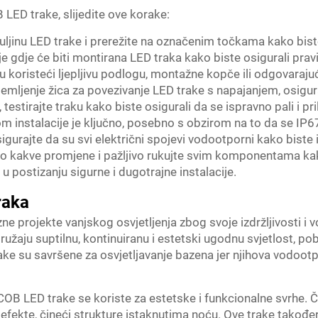
 LED trake, slijedite ove korake:
duljinu LED trake i prerežite na označenim točkama kako bist
e gdje će biti montirana LED traka kako biste osigurali pravi
u koristeći ljepljivu podlogu, montažne kopče ili odgovarajuć
 lemljenje žica za povezivanje LED trake s napajanjem, osigur
je, testirajte traku kako biste osigurali da se ispravno pali i 
om instalacije je ključno, posebno s obzirom na to da se IP
gurajte da su svi električni spojevi vodootporni kako biste iz
ilo kakve promjene i pažljivo rukujte svim komponentama kako
 postizanju sigurne i dugotrajne instalacije.
raka
e projekte vanjskog osvjetljenja zbog svoje izdržljivosti i 
pružaju suptilnu, kontinuiranu i estetski ugodnu svjetlost, pobo
rake su savršene za osvjetljavanje bazena jer njihova vodoot
COB LED trake se koriste za estetske i funkcionalne svrhe. Č
e efekte, čineći strukture istaknutima noću. Ove trake takođ