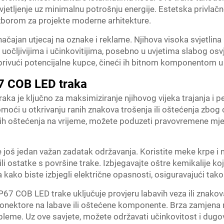
vjetljenje uz minimalnu potrošnju energije. Estetska privlač
izborom za projekte moderne arhitekture.
ačajan utjecaj na oznake i reklame. Njihova visoka svjetlina
 uočljivijima i učinkovitijima, posebno u uvjetima slabog osv
 privući potencijalne kupce, čineći ih bitnom komponentom 
67 COB LED traka
ka je ključno za maksimiziranje njihovog vijeka trajanja i p
ći u otkrivanju ranih znakova trošenja ili oštećenja zbog ok
kih oštećenja na vrijeme, možete poduzeti pravovremene mjer
 još jedan važan zadatak održavanja. Koristite meke krpe i 
 ili ostatke s površine trake. Izbjegavajte oštre kemikalije ko
na kako biste izbjegli električne opasnosti, osiguravajući tak
67 COB LED trake uključuje provjeru labavih veza ili znakov
 ili konektore na labave ili oštećene komponente. Brza zamjen
robleme. Uz ove savjete, možete održavati učinkovitost i dugov