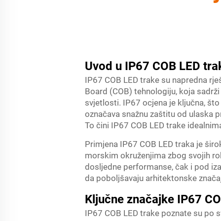
Uvod u IP67 COB LED tra
IP67 COB LED trake su napredna rješen
Board (COB) tehnologiju, koja sadrži 
svjetlosti. IP67 ocjena je ključna, š
označava snažnu zaštitu od ulaska pr
To čini IP67 COB LED trake idealnima
Primjena IP67 COB LED traka je široka
morskim okruženjima zbog svojih rob
dosljedne performanse, čak i pod iza
da poboljšavaju arhitektonske značaj
Ključne značajke IP67 CO
IP67 COB LED trake poznate su po svo