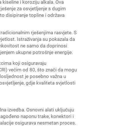
 kiseline i koroziju alkala. Ova
ješenje za osvjetljenje s dugim
 disipiranje topline i održava
radicionalnim rješenjima rasvjete. S
etlost. Istraživanja su pokazala da
inkovitost ne samo da doprinosi
jenjem ukupne potrošnje energije.
tcima koji osiguravaju
(CRI) većim od 80, što znači da mogu
a dosljednost je posebno važna u
svjetljenje, gdje kvaliteta svjetlosti
lna izvedba. Osnovni alati uključuju
rilagođeno naponu trake, konektori i
talacije osigurava nesmetan proces.