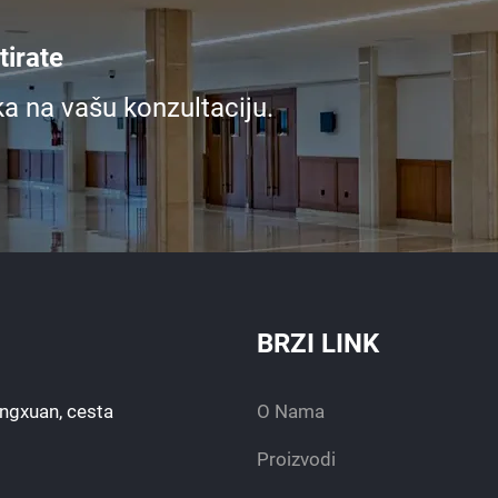
irate
ka na vašu konzultaciju.
BRZI LINK
engxuan, cesta
O Nama
Proizvodi