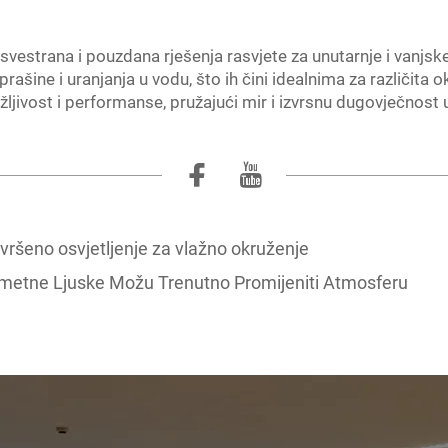
vestrana i pouzdana rješenja rasvjete za unutarnje i vanjsk
ašine i uranjanja u vodu, što ih čini idealnima za različita o
ljivost i performanse, pružajući mir i izvrsnu dugovječnost 
ršeno osvjetljenje za vlažno okruženje
metne Ljuske Možu Trenutno Promijeniti Atmosferu