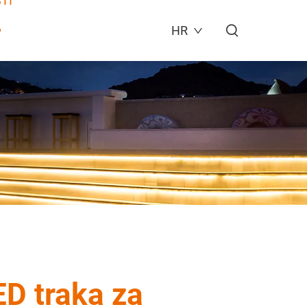
TI
HR
ED traka za