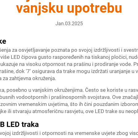
vanjsku upotrebu
Jan.03.2025
ke
ja za osvjetljavanje poznata po svojoj izdržljivosti i svest
više LED čipova gusto raspoređenih na tiskanoj pločici, nudeć
to ukazuje na visoku otpornost na prašinu i prodiranje vode. 
ašine, dok '7' osigurava da trake mogu izdržati uranjanje u
 za zahtjevna okruženja.
, posebno u vanjskim okruženjima. Često se koriste u rasvjet
usnih vodootpornih i prašinospornih svojstava. Ove značajk
zovnim vremenskim uvjetima, što ih čini pouzdanim izborom 
ke ili stvaraju atmosferičnu rasvjetu, ove LED trake su neo
B LED traka
joj izdržljivosti i otpornosti na vremenske uvjete zbog viso