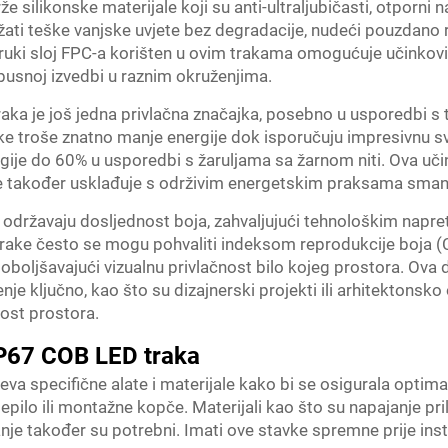
e silikonske materijale koji su anti-ultraljubičasti, otporni na
ti teške vanjske uvjete bez degradacije, nudeći pouzdano r
uki sloj FPC-a korišten u ovim trakama omogućuje učinkovito
obusnoj izvedbi u raznim okruženjima.
ka je još jedna privlačna značajka, posebno u usporedbi s t
ke troše znatno manje energije dok isporučuju impresivnu svj
gije do 60% u usporedbi s žaruljama sa žarnom niti. Ova uč
se također usklađuje s održivim energetskim praksama sman
održavaju dosljednost boja, zahvaljujući tehnološkim napre
ve trake često se mogu pohvaliti indeksom reprodukcije boja 
e, poboljšavajući vizualnu privlačnost bilo kojeg prostora. Ov
je ključno, kao što su dizajnerski projekti ili arhitektonsko o
tost prostora.
 IP67 COB LED traka
eva specifične alate i materijale kako bi se osigurala optima
 ljepilo ili montažne kopče. Materijali kao što su napajanje p
je također su potrebni. Imati ove stavke spremne prije ins