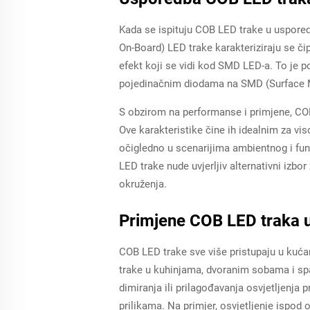
Kada se ispituju COB LED trake u uspored
On-Board) LED trake karakteriziraju se čipo
efekt koji se vidi kod SMD LED-a. To je p
pojedinačnim diodama na SMD (Surface Mo
S obzirom na performanse i primjene, COB
Ove karakteristike čine ih idealnim za vi
očigledno u scenarijima ambientnog i fun
LED trake nude uvjerljiv alternativni izbo
okruženja.
Primjene COB LED traka u
COB LED trake sve više pristupaju u kuća
trake u kuhinjama, dvoranim sobama i sp
dimiranja ili prilagođavanja osvjetljenja
prilikama. Na primjer, osvjetljenje ispod 