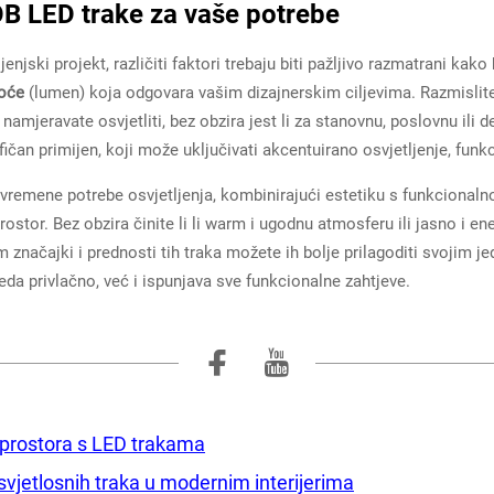
OB LED trake za vaše potrebe
njski projekt, različiti faktori trebaju biti pažljivo razmatrani kako b
noće
(lumen) koja odgovara vašim dizajnerskim ciljevima. Razmislite
amjeravate osvjetliti, bez obzira jest li za stanovnu, poslovnu ili 
čan primijen, koji može uključivati akcentuirano osvjetljenje, funkcij
vremene potrebe osvjetljenja, kombinirajući estetiku s funkcionaln
prostor. Bez obzira činite li li warm i ugodnu atmosferu ili jasno i 
m značajki i prednosti tih traka možete ih bolje prilagoditi svojim 
eda privlačno, već i ispunjava sve funkcionalne zahtjeve.
 prostora s LED trakama
vjetlosnih traka u modernim interijerima