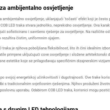
a ambijentalno osvjetljenje
ambijentalno osvjetljenje, uklanjajući 'točasti' efekt koji je često
ti COB LED traka stvara jednoliko, neprekidno osvjetljenje. Ova karak
ći sofisticirano i savršeno rješenje za osvjetljenje. Na različite od
o rezultira čistim, uniformnim sjajem.
 traka je njihova poboljšana fleksibilnost, što ih čini idealnim izb
atile primjene uključujući cove osvjetljenje i složene arhitektonski 
osne estetike koje se prilagođavaju specifičnim dizajnerskim vizij
o svojoj energetskoj učinkovitosti i dugotrajnosti. Ove trake kori
bi s tradicionalnim svjetlosnim rješenjima. Njihov produženi životn
 i poslovnu uporabu. Odabirom COB LED traka, korisnici mogu postić
 s drugim LED tehnologijama