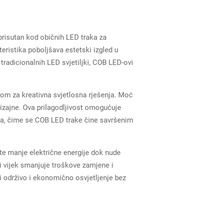
 prisutan kod običnih LED traka za
teristika poboljšava estetski izgled u
 tradicionalnih LED svjetiljki, COB LED-ovi
orom za kreativna svjetlosna rješenja. Moć
dizajne. Ova prilagodljivost omogućuje
ama, čime se COB LED trake čine savršenim
ste manje električne energije dok nude
i vijek smanjuje troškove zamjene i
i održivo i ekonomično osvjetljenje bez