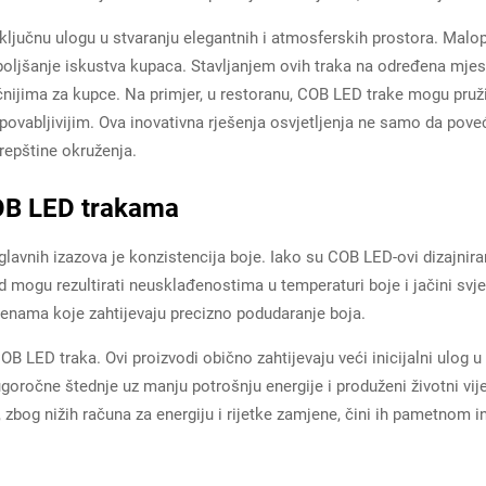
ljučnu ulogu u stvaranju elegantnih i atmosferskih prostora. Malop
oboljšanje iskustva kupaca. Stavljanjem ovih traka na određena mje
ačnijima za kupce. Na primjer, u restoranu, COB LED trake mogu pruži
 i povabljivijim. Ova inovativna rješenja osvjetljenja ne samo da pov
repštine okruženja.
COB LED trakama
lavnih izazova je konzistencija boje. Iako su COB LED-ovi dizajniran
mogu rezultirati neusklađenostima u temperaturi boje i jačini svje
jenama koje zahtijevaju precizno podudaranje boja.
 LED traka. Ovi proizvodi obično zahtijevaju veći inicijalni ulog 
očne štednje uz manju potrošnju energije i produženi životni vijek.
bog nižih računa za energiju i rijetke zamjene, čini ih pametnom i