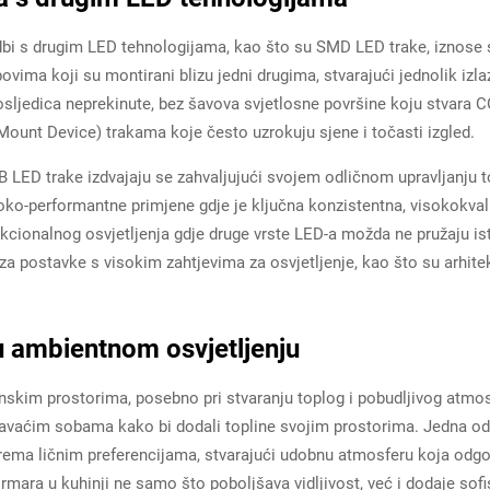
bi s drugim LED tehnologijama, kao što su SMD LED trake, iznose se
vima koji su montirani blizu jedni drugima, stvarajući jednolik izlaz 
osljedica neprekinute, bez šavova svjetlosne površine koju stvara CO
unt Device) trakama koje često uzrokuju sjene i točasti izgled.
 LED trake izdvajaju se zahvaljujući svojem odličnom upravljanju to
soko-performantne primjene gdje je ključna konzistentna, visokokval
kcionalnog osvjetljenja gdje druge vrste LED-a možda ne pružaju ist
r za postavke s visokim zahtjevima za osvjetljenje, kao što su arhitek
 ambientnom osvjetljenju
nskim prostorima, posebno pri stvaranju toplog i pobudljivog atmo
avaćim sobama kako bi dodali topline svojim prostorima. Jedna od
 prema ličnim preferencijama, stvarajući udobnu atmosferu koja odgo
ormara u kuhinji ne samo što poboljšava vidljivost, već i dodaje sofis