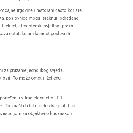
rodajne trgovine i restorani često koriste
sta, poslovnice mogu istaknuti određene
ti jekući, atmosferski svjetlost preko
ećava estetsku privlačnost poslovnih
i za pružanje jednolikog svjetla,
tlosti. To može ometiti željenu
u poređenju s tradicionalnim LED
 To znači da iako ćete više platiti na
nvesticijom za objektivno kućansko i