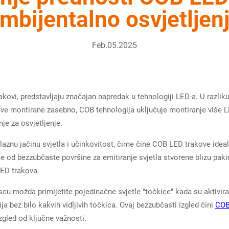
mbijentalno osvjetljen
Feb.05.2025
akovi, predstavljaju značajan napredak u tehnologiji LED-a. U razlik
e montirane zasebno, COB tehnologija uključuje montiranje više LE
e za osvjetljenje.
zlaznu jačinu svjetla i učinkovitost, čime čine COB LED trakove ide
iče od bezzubčaste površine za emitiranje svjetla stvorene blizu pak
LED trakova.
scu možda primijetite pojedinačne svjetle "točkice" kada su aktivi
ija bez bilo kakvih vidljivih točkica. Ovaj bezzubčasti izgled čini
COB
izgled od ključne važnosti.