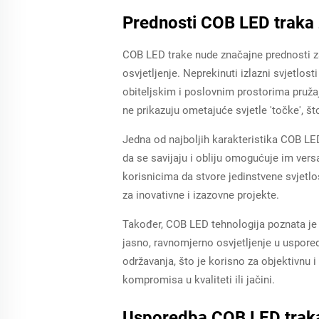
Prednosti COB LED traka z
COB LED trake nude značajne prednosti za 
osvjetljenje. Neprekinuti izlazni svjetlos
obiteljskim i poslovnim prostorima pružaju
ne prikazuju ometajuće svjetle 'točke', št
Jedna od najboljih karakteristika COB LED
da se savijaju i obliju omogućuje im vers
korisnicima da stvore jedinstvene svjetl
za inovativne i izazovne projekte.
Također, COB LED tehnologija poznata je p
jasno, ravnomjerno osvjetljenje u uspored
održavanja, što je korisno za objektivnu
kompromisa u kvaliteti ili jačini.
Usporedba COB LED traka