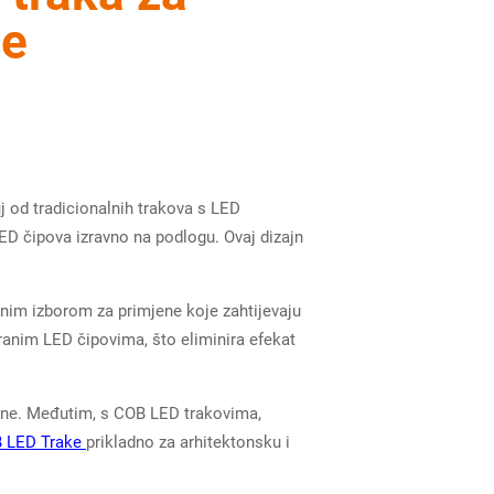
je
uj od tradicionalnih trakova s LED
D čipova izravno na podlogu. Ovaj dizajn
alnim izborom za primjene koje zahtijevaju
iranim LED čipovima, što eliminira efekat
rane. Međutim, s COB LED trakovima,
 LED Trake
prikladno za arhitektonsku i