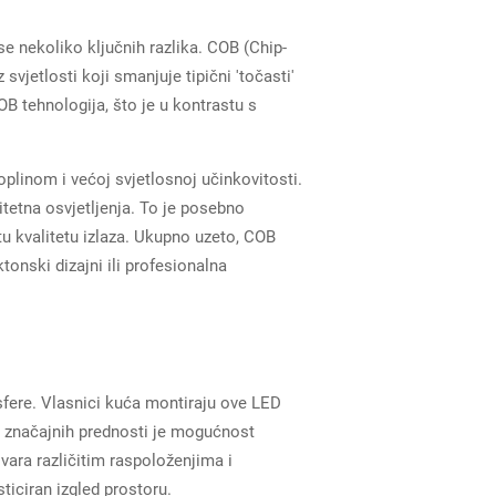
 nekoliko ključnih razlika. COB (Chip-
svjetlosti koji smanjuje tipični 'točasti'
B tehnologija, što je u kontrastu s
plinom i većoj svjetlosnoj učinkovitosti.
itetna osvjetljenja. To je posebno
u kvalitetu izlaza. Ukupno uzeto, COB
tonski dizajni ili profesionalna
sfere. Vlasnici kuća montiraju ove LED
 značajnih prednosti je mogućnost
vara različitim raspoloženjima i
ticiran izgled prostoru.