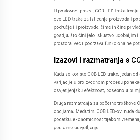
U poslovnoj praksi, COB LED trake imaju k
ove LED trake za isticanje proizvoda i p
područje ili proizvode, čime ih čine privl
gostiju, što čini jelo iskustvo udobnijim
prostora, već i podržava funkcionalne pot
Izazovi i razmatranja s 
Kada se koriste COB LED trake, jedan od g
varijacije u proizvodnom procesu ponekad 
osvjetljenjsku efektnost, posebno u prim
Druga razmatranja su početne troškove COB
opcijama. Međutim, COB LED-ovi nude dugor
početku, ekonomičnost tijekom vremena, z
poslovno osvjetljenje.