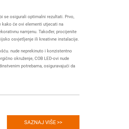
i se osigurali optimalni rezultati. Prvo,
 kako će ovi elementi utjecati na
dekorativnu namjenu. Također, procijenite
sko osvjetljenje ili kreativne instalacije.
ošću. nude neprekinuto i konzistentno
energično okruženje, COB LED-ovi nude
jedinstvenim potrebama, osiguravajući da
SAZNAJ VIŠE >>