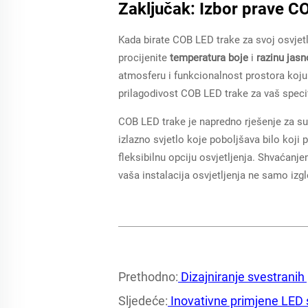
Zaključak: Izbor prave C
Kada birate COB LED trake za svoj osvjetlje
procijenite
temperatura boje
i
razinu jas
atmosferu i funkcionalnost prostora koju n
prilagodivost COB LED trake za vaš specifi
COB LED trake je napredno rješenje za su
izlazno svjetlo koje poboljšava bilo koji 
fleksibilnu opciju osvjetljenja. Shvaćanje
vaša instalacija osvjetljenja ne samo izgl
Prethodno:
Dizajniranje svestranih
Sljedeće:
Inovativne primjene LED s