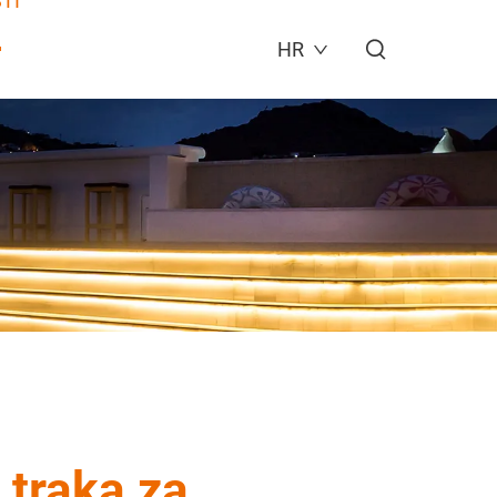
TI
HR
 traka za